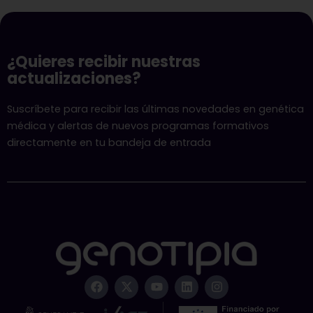
¿Quieres recibir nuestras
actualizaciones?
Suscríbete para recibir las últimas novedades en genética
médica y alertas de nuevos programas formativos
directamente en tu bandeja de entrada
F
X
Y
L
I
a
-
o
i
n
c
t
u
n
s