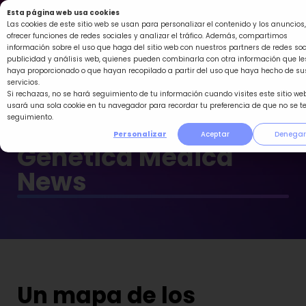
Ir
Esta página web usa cookies
al
Las cookies de este sitio web se usan para personalizar el contenido y los anuncios,
ofrecer funciones de redes sociales y analizar el tráfico. Además, compartimos
contenido
información sobre el uso que haga del sitio web con nuestros partners de redes soc
publicidad y análisis web, quienes pueden combinarla con otra información que le
haya proporcionado o que hayan recopilado a partir del uso que haya hecho de su
servicios.
Si rechazas, no se hará seguimiento de tu información cuando visites este sitio web
usará una sola cookie en tu navegador para recordar tu preferencia de que no se t
seguimiento.
Personalizar
Aceptar
Denegar
Genética Médica
News
Un mapa de los