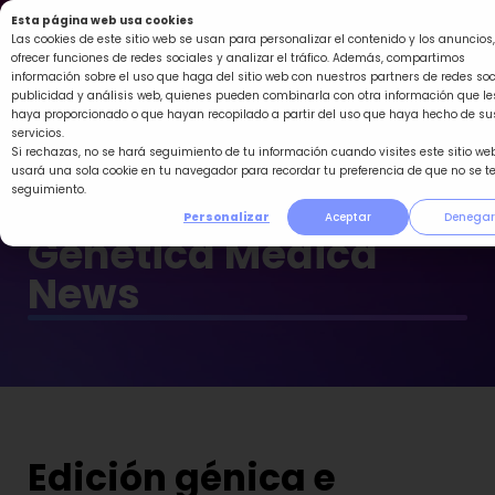
Ir
Esta página web usa cookies
al
Las cookies de este sitio web se usan para personalizar el contenido y los anuncios,
ofrecer funciones de redes sociales y analizar el tráfico. Además, compartimos
contenido
información sobre el uso que haga del sitio web con nuestros partners de redes soc
publicidad y análisis web, quienes pueden combinarla con otra información que le
haya proporcionado o que hayan recopilado a partir del uso que haya hecho de su
servicios.
Si rechazas, no se hará seguimiento de tu información cuando visites este sitio web
usará una sola cookie en tu navegador para recordar tu preferencia de que no se t
seguimiento.
Personalizar
Aceptar
Denegar
Genética Médica
News
Edición génica e