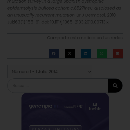
mutation survey in a large Spanish dystrophic
epidermolysis bullosa cohort: c.6527insC disclosed as
an unusually recurrent mutation
. Br J Dermatol. 2010
Jul;163(1):155-61. doi: 10.1111/j.1365-2133.2010.09713.x.
Comparte esta noticia en tus redes
Buscar