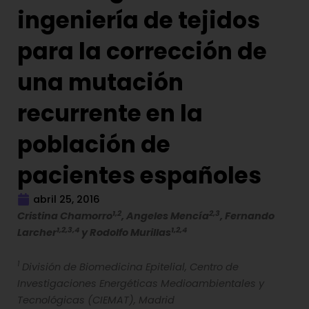
ingeniería de tejidos
para la corrección de
una mutación
recurrente en la
población de
pacientes españoles
abril 25, 2016
1,2
2,3
Cristina Chamorro
, Angeles Mencía
, Fernando
1,2,3,4
1,2,4
Larcher
y Rodolfo Murillas
1
División de Biomedicina Epitelial, Centro de
Investigaciones Energéticas Medioambientales y
Tecnológicas (CIEMAT), Madrid