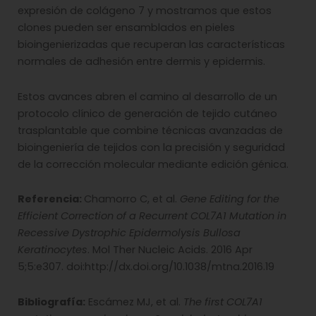
expresión de colágeno 7 y mostramos que estos
clones pueden ser ensamblados en pieles
bioingenierizadas que recuperan las características
normales de adhesión entre dermis y epidermis.
Estos avances abren el camino al desarrollo de un
protocolo clínico de generación de tejido cutáneo
trasplantable que combine técnicas avanzadas de
bioingeniería de tejidos con la precisión y seguridad
de la corrección molecular mediante edición génica.
Referencia:
Chamorro C, et al.
Gene Editing for the
Efficient Correction of a Recurrent COL7A1 Mutation in
Recessive Dystrophic Epidermolysis Bullosa
Keratinocytes
. Mol Ther Nucleic Acids. 2016 Apr
5;5:e307. doi:http://dx.doi.org/10.1038/mtna.2016.19
Bibliografía:
Escámez MJ, et al.
The first COL7A1