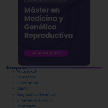
Categorías
Actualidad
Congresos
Coronavirus
CRISPR
Diagnóstico Genético
Enfermedades Raras
Entrevistas