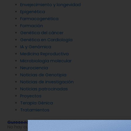
Envejecimiento y longevidad
Epigenética
Farmacogenética
Formación
Genética del cáncer
Genética en Cardiología
IA y Genómica
Medicina Reproductiva
Microbiología molecular
Neurociencia
Noticias de Genotipia
Noticias de investigación
Noticias patrocinadas
Proyectos
Terapia Génica
Tratamientos
Cursos relacionados
No hay cursos relacionados o imágenes disponibles.