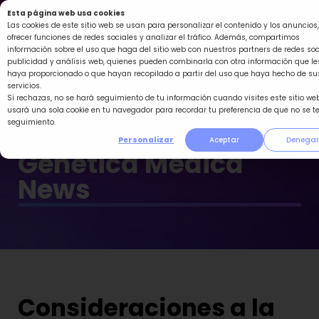
Ir
Esta página web usa cookies
al
Las cookies de este sitio web se usan para personalizar el contenido y los anuncios,
ofrecer funciones de redes sociales y analizar el tráfico. Además, compartimos
contenido
información sobre el uso que haga del sitio web con nuestros partners de redes soc
publicidad y análisis web, quienes pueden combinarla con otra información que le
haya proporcionado o que hayan recopilado a partir del uso que haya hecho de su
servicios.
Si rechazas, no se hará seguimiento de tu información cuando visites este sitio web
usará una sola cookie en tu navegador para recordar tu preferencia de que no se t
seguimiento.
Personalizar
Aceptar
Denegar
Genética Médica
News
Consideraciones a la