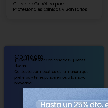
Curso de Genética para
Profesionales Clínicos y Sanitarios
Contacto
¿Quieres publicar con nosotros? ¿Tienes
dudas?
Contacta con nosotros de la manera que
prefieras y te responderemos a la mayor
brevedad.
Escríbenos