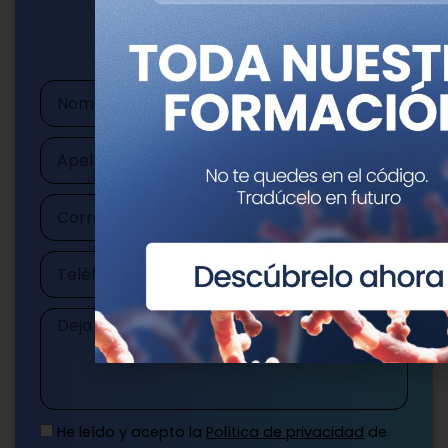
publicaciones@genotipia.com
Nombre
Apellidos
Correo
electrónico
Teléfono
Mensaje
He leído y acepto la
Política de privacidad
de