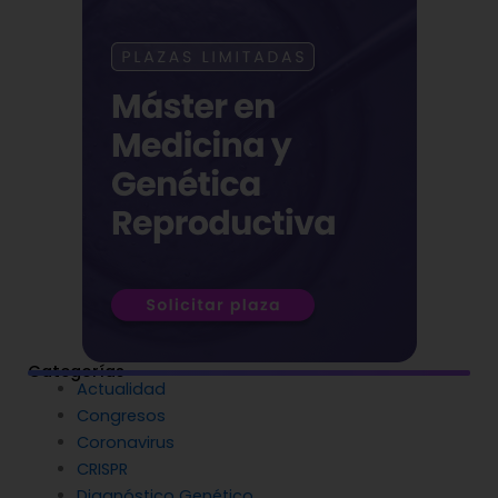
Categorías
Actualidad
Congresos
Coronavirus
CRISPR
Diagnóstico Genético