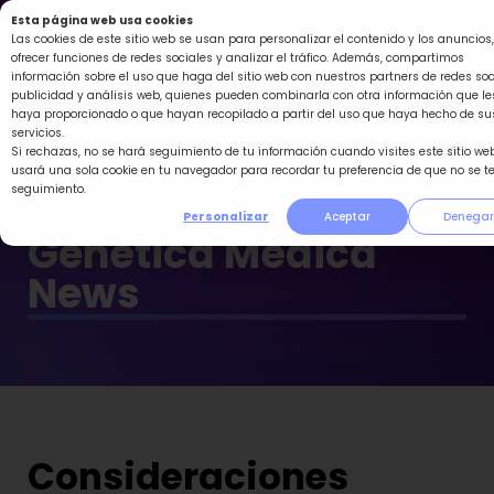
Ir
Esta página web usa cookies
al
Las cookies de este sitio web se usan para personalizar el contenido y los anuncios,
ofrecer funciones de redes sociales y analizar el tráfico. Además, compartimos
contenido
información sobre el uso que haga del sitio web con nuestros partners de redes soc
publicidad y análisis web, quienes pueden combinarla con otra información que le
haya proporcionado o que hayan recopilado a partir del uso que haya hecho de su
servicios.
Si rechazas, no se hará seguimiento de tu información cuando visites este sitio web
usará una sola cookie en tu navegador para recordar tu preferencia de que no se t
seguimiento.
Personalizar
Aceptar
Denegar
Genética Médica
News
Consideraciones