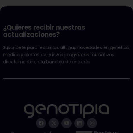
¿Quieres recibir nuestras
actualizaciones?
Suscríbete para recibir las últimas novedades en genética
médica y alertas de nuevos programas formativos
directamente en tu bandeja de entrada
F
X
Y
L
I
a
-
o
i
n
c
t
u
n
s