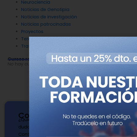
Neurociencia
Noticias de Genotipia
Noticias de investigación
Noticias patrocinadas
Proyectos
Terapia Génica
Tratamientos
Cursos relacionados
No hay cursos relacionados o imágenes disponibles.
Contacto
¿Quieres publicar con nosotros? ¿Tienes
dudas?
Contacta con nosotros de la manera que