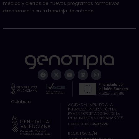
médica y alertas de nuevos programas formativos
directamente en tu bandeja de entrada
F
X
Y
L
I
a
-
o
i
n
c
t
u
n
s
e
w
t
k
t
b
i
u
e
a
o
t
b
d
g
o
t
e
i
r
k
e
n
a
r
m