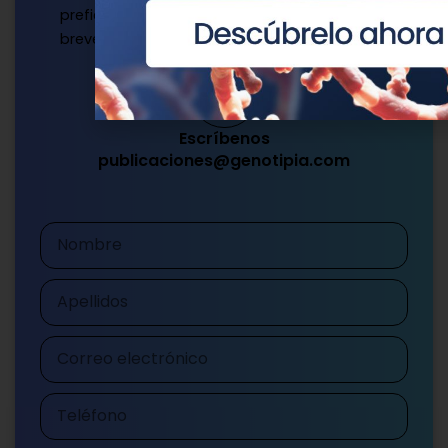
prefieras y te responderemos a la mayor
brevedad.
Escríbenos
publicaciones@genotipia.com
Nombre
Apellidos
Correo
electrónico
Teléfono