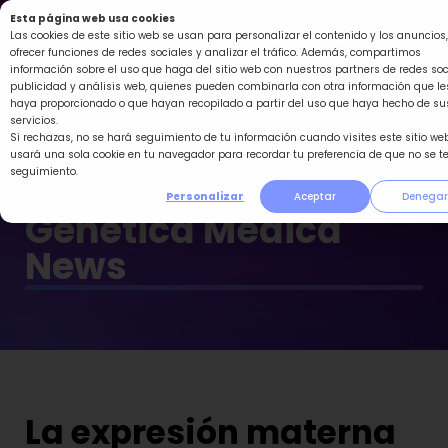
Ir
Esta página web usa cookies
al
Las cookies de este sitio web se usan para personalizar el contenido y los anuncios,
ofrecer funciones de redes sociales y analizar el tráfico. Además, compartimos
contenido
información sobre el uso que haga del sitio web con nuestros partners de redes soc
publicidad y análisis web, quienes pueden combinarla con otra información que le
haya proporcionado o que hayan recopilado a partir del uso que haya hecho de su
servicios.
Si rechazas, no se hará seguimiento de tu información cuando visites este sitio web
usará una sola cookie en tu navegador para recordar tu preferencia de que no se t
seguimiento.
Personalizar
Aceptar
Denegar
Genética Médica
News
La expresión materna