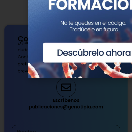
Contacto
¿Quieres publicar con nosotros? ¿Tienes
dudas?
Contacta con nosotros de la manera que
prefieras y te responderemos a la mayor
brevedad.
Escríbenos
publicaciones@genotipia.com
Nombre