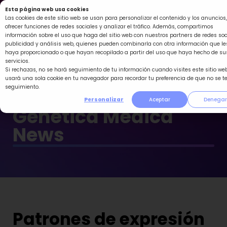
Ir
Esta página web usa cookies
al
Las cookies de este sitio web se usan para personalizar el contenido y los anuncios,
ofrecer funciones de redes sociales y analizar el tráfico. Además, compartimos
contenido
información sobre el uso que haga del sitio web con nuestros partners de redes soc
publicidad y análisis web, quienes pueden combinarla con otra información que le
haya proporcionado o que hayan recopilado a partir del uso que haya hecho de su
servicios.
Si rechazas, no se hará seguimiento de tu información cuando visites este sitio web
usará una sola cookie en tu navegador para recordar tu preferencia de que no se t
seguimiento.
Personalizar
Aceptar
Denegar
Genética Médica
News
Patrones de expresión