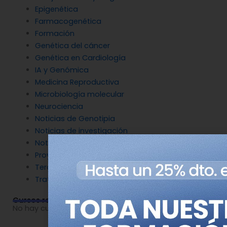
Epigenética
Farmacogenética
Formación
Genética del cáncer
Genética en Cardiología
IA y Genómica
Medicina Reproductiva
Microbiología molecular
Neurociencia
Noticias de Genotipia
Noticias de investigación
Noticias patrocinadas
Proyectos
Terapia Génica
Tratamientos
Cursos relacionados
No hay cursos relacionados o imágenes disponibles.