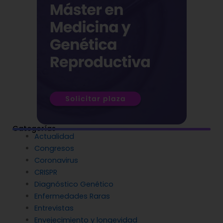
Categorías
Actualidad
Congresos
Coronavirus
CRISPR
Diagnóstico Genético
Enfermedades Raras
Entrevistas
Envejecimiento y longevidad