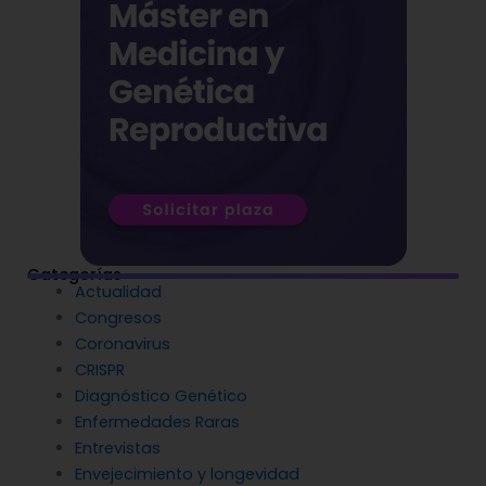
Categorías
Actualidad
Congresos
Coronavirus
CRISPR
Diagnóstico Genético
Enfermedades Raras
Entrevistas
Envejecimiento y longevidad