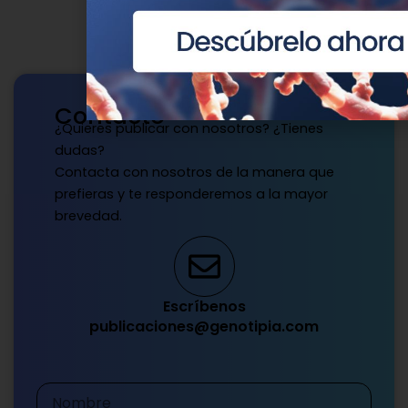
Contacto
¿Quieres publicar con nosotros? ¿Tienes
dudas?
Contacta con nosotros de la manera que
prefieras y te responderemos a la mayor
brevedad.
Escríbenos
publicaciones@genotipia.com
Nombre