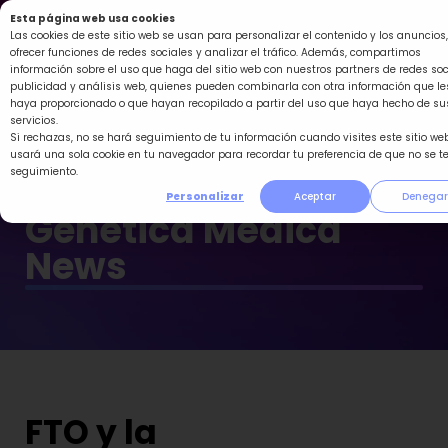
Ir
Esta página web usa cookies
al
Las cookies de este sitio web se usan para personalizar el contenido y los anuncios,
ofrecer funciones de redes sociales y analizar el tráfico. Además, compartimos
contenido
información sobre el uso que haga del sitio web con nuestros partners de redes soc
publicidad y análisis web, quienes pueden combinarla con otra información que le
haya proporcionado o que hayan recopilado a partir del uso que haya hecho de su
servicios.
Si rechazas, no se hará seguimiento de tu información cuando visites este sitio web
usará una sola cookie en tu navegador para recordar tu preferencia de que no se t
seguimiento.
Personalizar
Aceptar
Denegar
Genética Médica
News
FTO y la