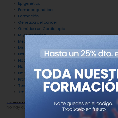
Epigenética
Farmacogenética
Formación
Genética del cáncer
Genética en Cardiología
IA y Genómica
Medicina Reproductiva
Microbiología molecular
Neurociencia
Noticias de Genotipia
Noticias de investigación
Noticias patrocinadas
Proyectos
Terapia Génica
Tratamientos
Cursos relacionados
No hay cursos relacionados o imágenes disponibles.