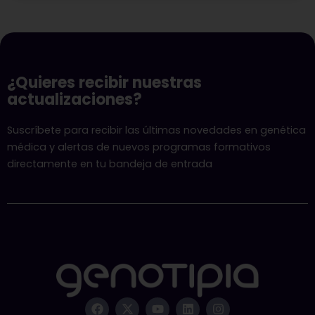
¿Quieres recibir nuestras
actualizaciones?
Suscríbete para recibir las últimas novedades en genética
médica y alertas de nuevos programas formativos
directamente en tu bandeja de entrada
F
X
Y
L
I
a
-
o
i
n