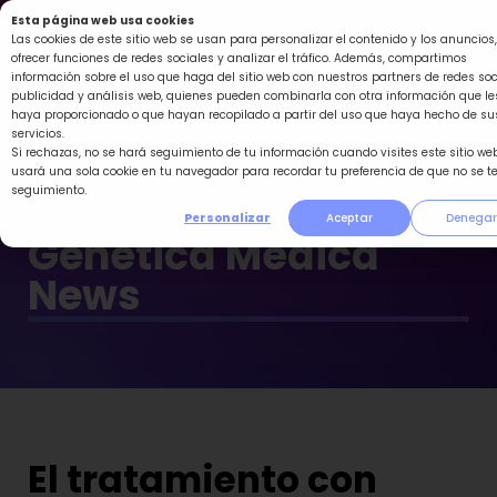
Ir
Esta página web usa cookies
al
Las cookies de este sitio web se usan para personalizar el contenido y los anuncios,
ofrecer funciones de redes sociales y analizar el tráfico. Además, compartimos
contenido
información sobre el uso que haga del sitio web con nuestros partners de redes soc
publicidad y análisis web, quienes pueden combinarla con otra información que le
haya proporcionado o que hayan recopilado a partir del uso que haya hecho de su
servicios.
Si rechazas, no se hará seguimiento de tu información cuando visites este sitio web
usará una sola cookie en tu navegador para recordar tu preferencia de que no se t
seguimiento.
Personalizar
Aceptar
Denegar
Genética Médica
News
El tratamiento con