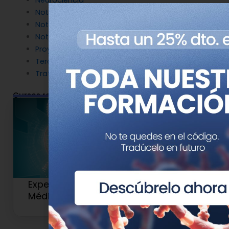
Noticias de Genotipia
Noticias de investigación
Noticias patrocinadas
Proyectos
Terapia Génica
Tratamientos
Cursos relacionados
Experto Universitario en Genética
Médica y Genómica (Antiguo 2)