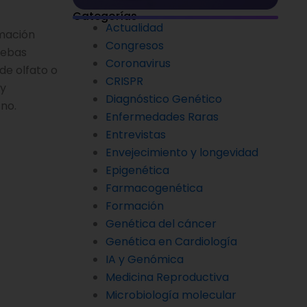
Categorías
Actualidad
rmación
Congresos
uebas
Coronavirus
de olfato o
CRISPR
 y
Diagnóstico Genético
no.
Enfermedades Raras
Entrevistas
Envejecimiento y longevidad
Epigenética
Farmacogenética
Formación
Genética del cáncer
Genética en Cardiología
IA y Genómica
Medicina Reproductiva
Microbiología molecular