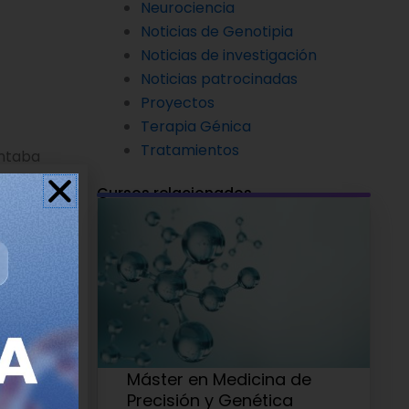
Neurociencia
Noticias de Genotipia
Noticias de investigación
Noticias patrocinadas
Proyectos
Terapia Génica
Tratamientos
entaba
 los
Cursos relacionados
rimeros
eliminación
para la
 el olfato
Máster en Medicina de
Precisión y Genética