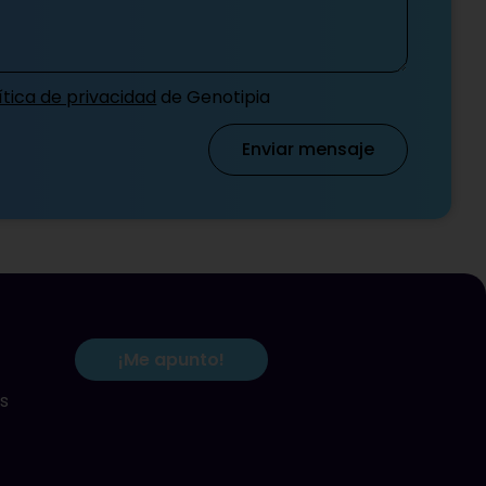
ítica de privacidad
de Genotipia
Enviar mensaje
¡Me apunto!
s