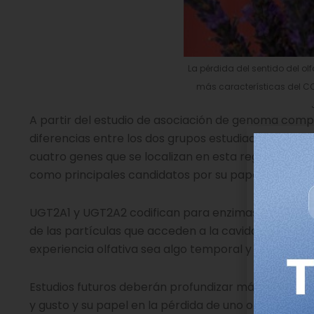
La pérdida del sentido del ol
más características del CO
A partir del estudio de asociación de genoma comp
diferencias entre los dos grupos estudiados. Un fr
cuatro genes que se localizan en esta región,
UGT2A
como principales candidatos por su papel en la pérd
UGT2A1 y UGT2A2 codifican para enzimas que se expre
de las partículas que acceden a la cavidad nasal y 
experiencia olfativa sea algo temporal y dejemos d
Estudios futuros deberán profundizar más en cómo 
y gusto y su papel en la pérdida de uno o ambos se