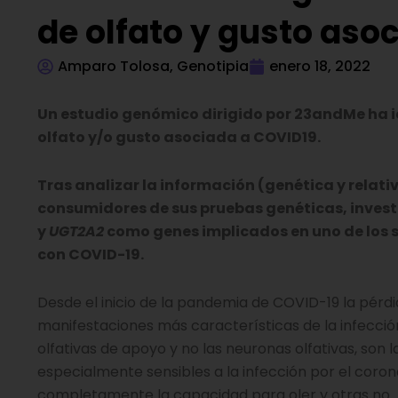
de olfato y gusto aso
Amparo Tolosa, Genotipia
enero 18, 2022
Un estudio genómico dirigido por 23andMe ha i
olfato y/o gusto asociada a COVID19.
Tras analizar la información (genética y relati
consumidores de sus pruebas genéticas, inves
y
UGT2A2
como genes implicados en uno de los s
con COVID-19.
Desde el inicio de la pandemia de COVID-19 la pérdid
manifestaciones más características de la infección
olfativas de apoyo y no las neuronas olfativas, son 
especialmente sensibles a la infección por el coro
completamente la capacidad para oler y otras no.