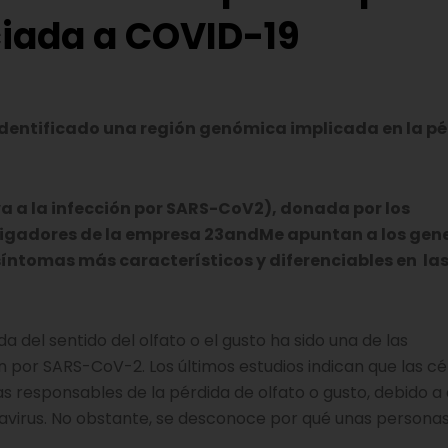
ciada a COVID-19
dentificado una región genómica implicada en la p
va a la infección por SARS-CoV2), donada por los
tigadores de la empresa 23andMe apuntan a los gen
íntomas más característicos y diferenciables en la
a del sentido del olfato o el gusto ha sido una de las
 por SARS-CoV-2. Los últimos estudios indican que las cé
las responsables de la pérdida de olfato o gusto, debido a
navirus. No obstante, se desconoce por qué unas persona