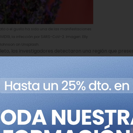
fato o el gusto ha sido una de las manifestaciones
VID19, la infección por SARS-CoV-2. Imagen: Elly
Johnson on Unsplash.
leto, los investigadores detectaron una región que pres
agmento de 150 kilobases localizado en el cromosoma 4. De
1, UGT2A2, UGT2B4
y
SULT1B1
, el equipo señala a los dos p
ida del olfato.
san en el epitelio olfativo y están relacionadas con la 
se unen a los receptores olfativos, un proceso necesario 
e oler una sustancia cuando ya no está presente.
intervienen exactamente las variantes de estos genes en
ntidos en los pacientes con COVID19. De momento, los