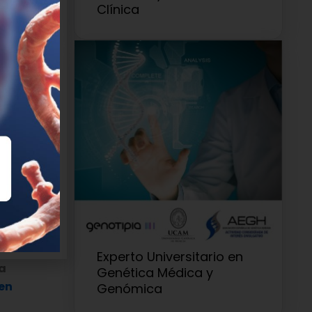
Clínica
común a
sonas con
ección por
cuestas
e a la
taste.
Experto Universitario en
ra
Genética Médica y
 en
Genómica