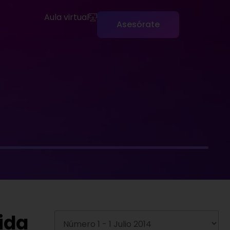
Aula virtual
Asesórate
ida