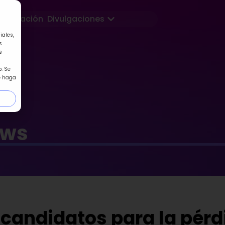
Abrir Divulgaciones
Formación
Divulgaciones
iales,
s
s
. Se
e haga
ews
 candidatos para la pérd