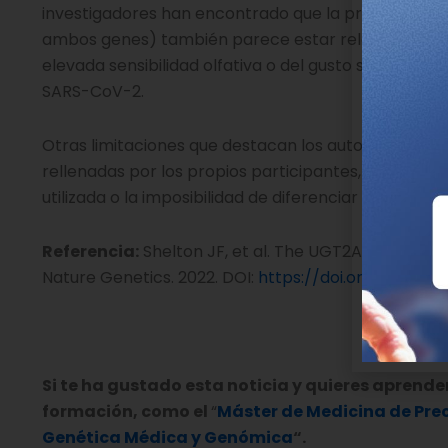
investigadores han encontrado que la principal vari
ambos genes) también parece estar relacionada con
elevada sensibilidad olfativa o del gusto sean más s
SARS-CoV-2.
Otras limitaciones que destacan los autores del tr
rellenadas por los propios participantes, el no habe
utilizada o la imposibilidad de diferenciar entre resul
Referencia:
Shelton JF, et al. The UGT2A1/UGT2A2 lo
Nature Genetics. 2022. DOI:
https://doi.org/10.103
Si te ha gustado esta noticia y quieres aprende
formación, como el
“
Máster de Medicina de Prec
Genética Médica y Genómica
“.