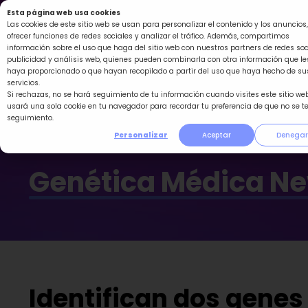
Ir
Esta página web usa cookies
al
Las cookies de este sitio web se usan para personalizar el contenido y los anuncios,
ofrecer funciones de redes sociales y analizar el tráfico. Además, compartimos
contenido
información sobre el uso que haga del sitio web con nuestros partners de redes soc
publicidad y análisis web, quienes pueden combinarla con otra información que le
haya proporcionado o que hayan recopilado a partir del uso que haya hecho de su
servicios.
Si rechazas, no se hará seguimiento de tu información cuando visites este sitio web
usará una sola cookie en tu navegador para recordar tu preferencia de que no se t
seguimiento.
Personalizar
Aceptar
Denegar
Genética Médica N
Identifican dos genes