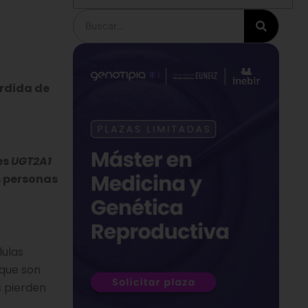
Buscar
érdida de
es
UGT2A1
s personas
lulas
 que son
s pierden