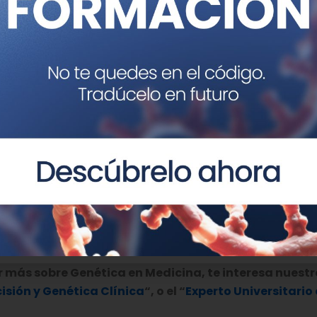
ante identificada en el estudio (localizada en una zona 
 el olfato en general, lo que podría indicar que las per
usceptibles a la pérdida de estos sentidos durante la inf
abajo son el hecho de que los resultados dependen de en
r podido replicar los resultados en una población diferent
tados relativos al olfato y al gusto.
cus is associated with COVID-19-related loss of smell or 
8/s41588-021-00986-w
r más sobre Genética en Medicina, te interesa nuest
isión y Genética Clínica
“, o el “
Experto Universitario