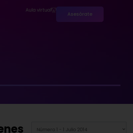
Aula virtual
Asesórate
genes