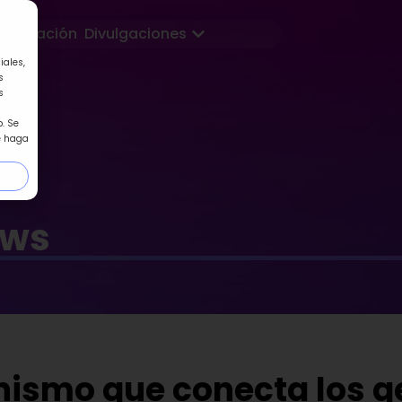
Abrir Divulgaciones
Formación
Divulgaciones
iales,
s
s
. Se
e haga
ews
nismo que conecta los 