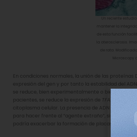
Un reciente estudi
mantener la integrida
de esta función facil
la aterosclerosis. I
de rata. Modificada
Microscopy a
En condiciones normales, la unión de las proteína
expresión del gen y por tanto la estabilidad del A
se reduce, bien experimentalmente o bien como co
pacientes, se reduce la expresión de
TFAM
y se com
citoplasma celular. La presencia de ADN mitocondria
para hacer frente al “agente extraño”, similar al qu
podría exacerbar la formación de placas en aterosc