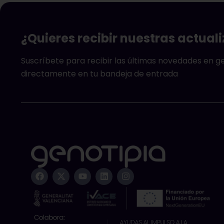
¿Quieres recibir nuestras actual
Suscríbete para recibir las últimas novedades en 
directamente en tu bandeja de entrada
F
X
Y
L
I
a
-
o
i
n
c
t
u
n
s
e
w
t
k
t
b
i
u
e
a
o
t
b
d
g
o
t
e
i
r