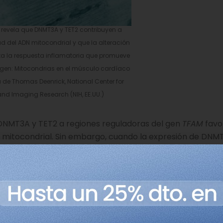
o revela que DNMT3A y TET2 contribuyen a
d del ADN mitocondrial y que la alteración
ita la respuesta inflamatoria que promueve
magen: Mitocondrias en el músculo cardíaco
 de Thomas Deenrick, National Center for
nd Imaging Research (NIH, EE.UU.)
s DNMT3A y TET2 a regiones reguladoras del gen
TFAM
favo
DN mitocondrial. Sin embargo, cuando la expresión de DNM
nsecuencia de la presencia de mutaciones, como ocurre 
promete el ADN mitocondrial, lo que favorece su liberaci
l en el citoplasma genera, a su vez, una respuesta infla
e se produciría en una infección, que los investigadores c
lerosis.