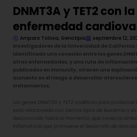
DNMT3A y TET2 con la i
enfermedad cardiova
Amparo Tolosa, Genotipia
septiembre 12, 20
Investigadores de la Universidad de California S
identificado una conexión entre los genes
DNM
otras enfermedades, y una ruta de inflamación 
publicados en
Immunity
, ofrecen una explicac
aumento en el riesgo a desarrollar ateroscleros
tratamientos.
Los genes
DNMT3A
y
TET2
codifican para proteínas 
está relacionada con ciertos tipos de leucemia y sí
desconocido hasta el momento, que conecta ambos
inflamatoria que promueve el desarrollo de ateroscl