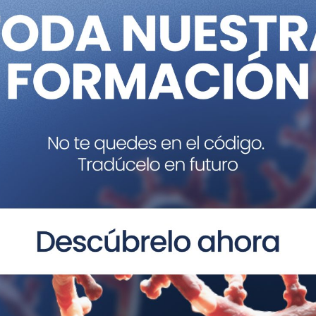
biológicos de acción de DNMT3A y TET2, así como la part
ermedades. Además, ofrecen una vía terapéutica para el 
adores creen que bloquear las rutas que aceleran o agravan
 valor terapéutico en pacientes con mutaciones en
DNM
 alpha and TET methylcytosine dioxygenase 2 restrain mi
mmunity. 2022. DOI: https://doi.org/10.1016/j.immuni.202
t Disease Risk.
drial-dna-mutations-linked-to-heart-disease-risk
r más sobre Genética en Medicina, te interesan
 el “
Máster de Medicina de Precisión y Genética Clín