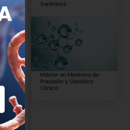
icipación
Sanitarios
tratamiento
 la
T3A
y
TET2
.
tochondrial
2.06.022
Máster en Medicina de
Precisión y Genética
Clínica
ica
”.