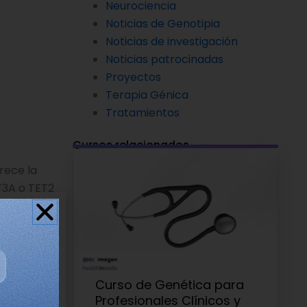
Neurociencia
Noticias de Genotipia
Noticias de investigación
Noticias patrocinadas
Proyectos
Terapia Génica
Tratamientos
Cursos relacionados
rece la
T3A o TET2
en los
ón en el
matoria
reen que
Curso de Genética para
Profesionales Clínicos y