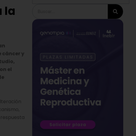
 la
Buscar
han
e cáncer y
tudio,
on el
de
lteración
ecanismo,
 respuesta