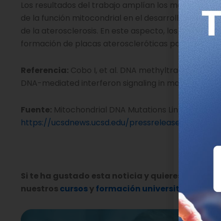
Los resultados del trabajo amplían los mecanismos 
de la función mitocondrial en el desarrollo de enf
de la aterosclerosis. En este aspecto, los investig
formación de placas ateroscleróticas podría tener
Referencia:
Cobo I, et al. DNA methyltransferase 3
DNA-mediated interferon signaling in macrophages. I
Fuente:
Mitochondrial DNA Mutations Linked to Hear
https://ucsdnews.ucsd.edu/pressrelease/mitochon
Si te ha gustado esta noticia y quieres aprende
nuestros
cursos
y
formación universitaria
, como