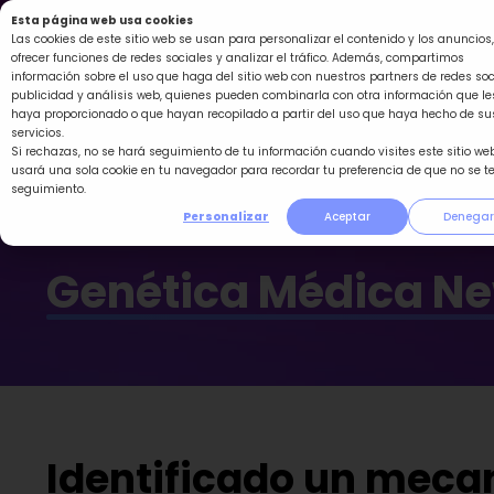
Ir
Esta página web usa cookies
al
Las cookies de este sitio web se usan para personalizar el contenido y los anuncios,
ofrecer funciones de redes sociales y analizar el tráfico. Además, compartimos
contenido
información sobre el uso que haga del sitio web con nuestros partners de redes soc
publicidad y análisis web, quienes pueden combinarla con otra información que le
haya proporcionado o que hayan recopilado a partir del uso que haya hecho de su
servicios.
Si rechazas, no se hará seguimiento de tu información cuando visites este sitio web
usará una sola cookie en tu navegador para recordar tu preferencia de que no se t
seguimiento.
Personalizar
Aceptar
Denegar
Genética Médica N
Identificado un meca