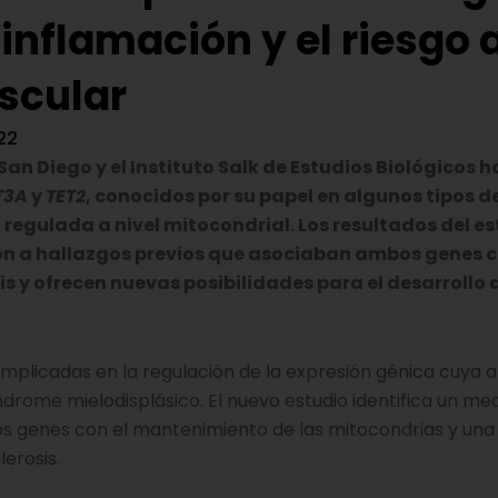
nflamación y el riesgo a
scular
22
an Diego y el Instituto Salk de Estudios Biológicos 
T3A
y
TET2
, conocidos por su papel en algunos tipos d
regulada a nivel mitocondrial. Los resultados del es
ión a hallazgos previos que asociaban ambos genes c
is y ofrecen nuevas posibilidades para el desarrollo 
implicadas en la regulación de la expresión génica cuya a
ndrome mielodisplásico. El nuevo estudio identifica un m
 genes con el mantenimiento de las mitocondrias y una
erosis.