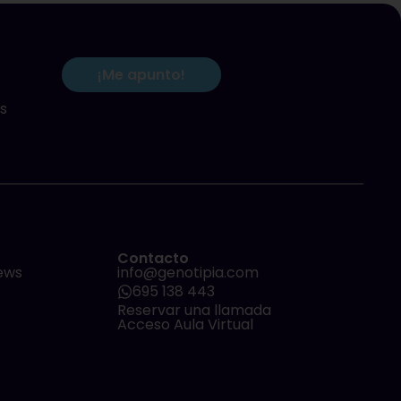
¡Me apunto!
s
Contacto
ews
info@genotipia.com
695 138 443
Reservar una llamada
Acceso Aula Virtual