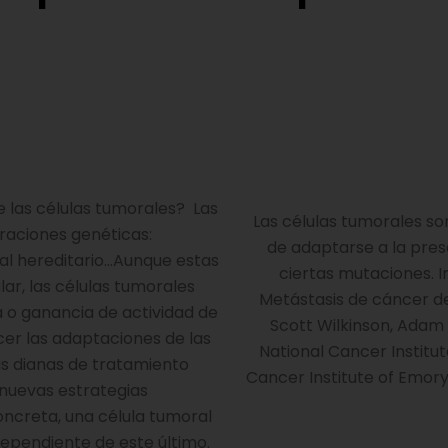
 las células tumorales? Las
Las células tumorales s
eraciones genéticas:
de adaptarse a la pres
al hereditario…Aunque estas
ciertas mutaciones. 
ar, las células tumorales
Metástasis de cáncer d
 o ganancia de actividad de
Scott Wilkinson, Adam
cer las adaptaciones de las
National Cancer Institu
as dianas de tratamiento
Cancer Institute of Emory 
 nuevas estrategias
oncreta, una célula tumoral
dependiente de este último.