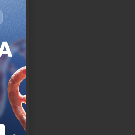
s. Imagen:
 enfocar
bajo, quien
odavía más
des
cio de