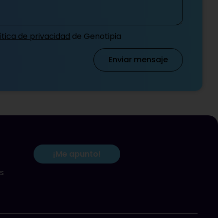
ítica de privacidad
de Genotipia
Enviar mensaje
¡Me apunto!
s