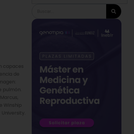
Buscar
on capaces
encia de
Imagen:
e pulmón.
 Marcus,
te Winship
University.