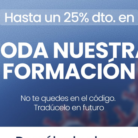
a de dependencias moleculares para las células tumorale
MedigenePressSL.
tida para que los proyectos terapéuticos decidan dónde
dora del proyecto y una de las primeras firmantes del tra
nir toda la información obtenida para generar un mapa t
 las redes genéticas que existen detrás de las necesida
s células humanas,” señala David Root, director del Consor