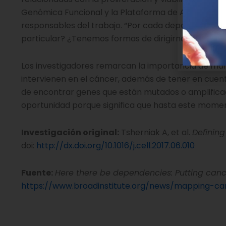
Genómica Funcional y la Plataforma de Alteración Ge
responsables del trabajo. “Por cada dependencia
particular? ¿Tenemos formas de dirigirnos hacia e
Los investigadores remarcan la importancia de man
intervienen en el cáncer, además de tener en cuen
de encontrar genes que están mutados o amplificad
oportunidad porque significa que hasta este mome
Investigación original:
Tsherniak A, et al.
Definin
doi:
http://dx.doi.org/10.1016/j.cell.2017.06.010
Fuente:
Here there be dependencies: Putting cance
https://www.broadinstitute.org/news/mapping-canc