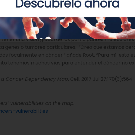
nética en el Instituto Broad del MIT y Harvard, y uno de 
 podemos preguntarnos ¿cómo de específica es para un 
se gen de forma segura en las personas?
tener una visión global de los participantes moleculare
ta genes o tumores particulares. “Creo que estamos cerc
os focalmente en cáncer,” añade Root. “Para mí, esta e
nto tenemos muchas vías para entender el cáncer no ex
g a Cancer Dependency Map
. Cell. 2017 Jul 27;170(3):564
rs’ vulnerabilities on the map.
ers-vulnerabilities