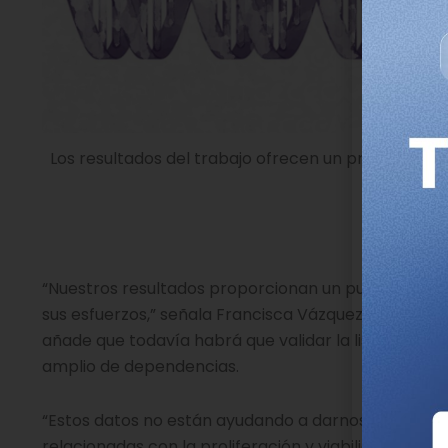
Los resultados del trabajo ofrecen un primer map
“Nuestros resultados proporcionan un punto de par
sus esfuerzos,” señala Francisca Vázquez, investiga
añade que todavía habrá que validar la lista y reu
amplio de dependencias.
“Estos datos no están ayudando a darnos cuenta de
relacionadas con la proliferación y viabilidad de la