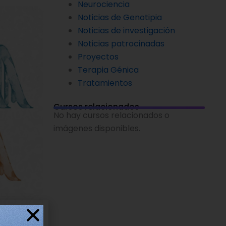
Neurociencia
Noticias de Genotipia
Noticias de investigación
Noticias patrocinadas
Proyectos
Terapia Génica
Tratamientos
Cursos relacionados
No hay cursos relacionados o
imágenes disponibles.