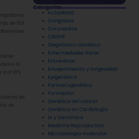
Categorías
Actualidad
stigadores
Congresos
más de 501
Coronavirus
diferentes
CRISPR
Diagnóstico Genético
Enfermedades Raras
btener
Entrevistas
delos la
Envejecimiento y longevidad
 a al 16%
Epigenética
Farmacogenética
Formación
eculares de
Genética del cáncer
llo de
Genética en Cardiología
IA y Genómica
Medicina Reproductiva
Microbiología molecular