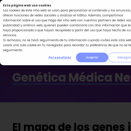
Ir
Esta página web usa cookies
al
Las cookies de este sitio web se usan para personalizar el contenido y los anuncios,
ofrecer funciones de redes sociales y analizar el tráfico. Además, compartimos
contenido
información sobre el uso que haga del sitio web con nuestros partners de redes soc
publicidad y análisis web, quienes pueden combinarla con otra información que le
haya proporcionado o que hayan recopilado a partir del uso que haya hecho de su
servicios.
Si rechazas, no se hará seguimiento de tu información cuando visites este sitio web
usará una sola cookie en tu navegador para recordar tu preferencia de que no se t
seguimiento.
Personalizar
Aceptar
Denegar
Genética Médica N
El mapa de los genes 