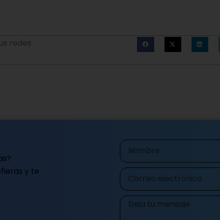
us redes
Nombre
as?
ieras y te
Correo
electrónico
Mensaje