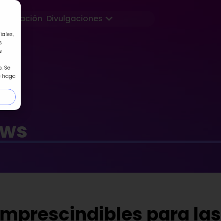
Abrir Divulgaciones
Formación
Divulgaciones
iales,
s
s
. Se
e haga
ews
imprescindibles para las