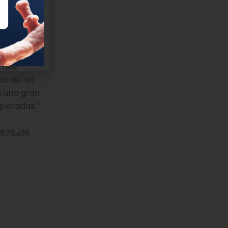
los
tumor
s que
a del fin
s una gran
ploradas.”
-576.e16.