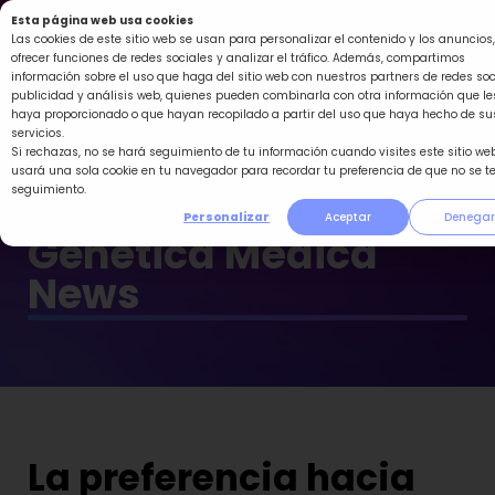
Ir
Esta página web usa cookies
al
Las cookies de este sitio web se usan para personalizar el contenido y los anuncios,
ofrecer funciones de redes sociales y analizar el tráfico. Además, compartimos
contenido
información sobre el uso que haga del sitio web con nuestros partners de redes soc
publicidad y análisis web, quienes pueden combinarla con otra información que le
haya proporcionado o que hayan recopilado a partir del uso que haya hecho de su
servicios.
Si rechazas, no se hará seguimiento de tu información cuando visites este sitio web
usará una sola cookie en tu navegador para recordar tu preferencia de que no se t
seguimiento.
Personalizar
Aceptar
Denegar
Genética Médica
News
La preferencia hacia