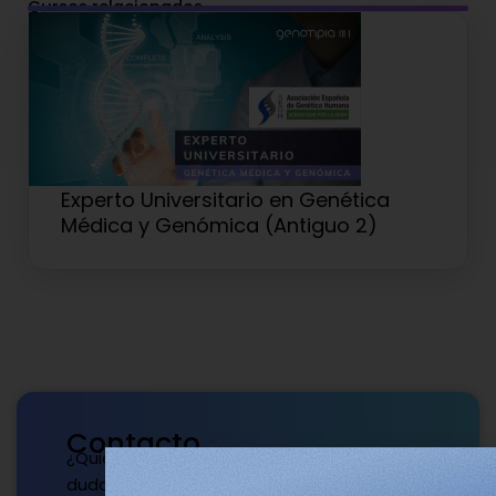
Cursos relacionados
Experto Universitario en Genética
Médica y Genómica (Antiguo 2)
Contacto
¿Quieres publicar con nosotros? ¿Tienes
dudas?