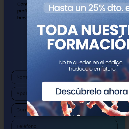
Contacta con nosotros de la manera que
prefieras y te responderemos a la mayor
brevedad.
Escríbenos
publicaciones@genotipia.com
Nombre
Apellidos
Correo
electrónico
Teléfono