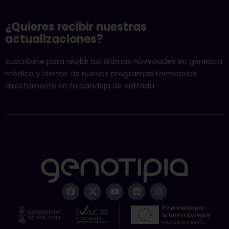
¿Quieres recibir nuestras
actualizaciones?
Suscríbete para recibir las últimas novedades en genética
médica y alertas de nuevos programas formativos
directamente en tu bandeja de entrada
F
X
Y
L
I
a
-
o
i
n
c
t
u
n
s
e
w
t
k
t
b
i
u
e
a