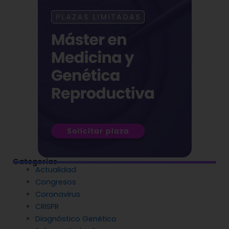
Categorías
Actualidad
Congresos
Coronavirus
CRISPR
Diagnóstico Genético