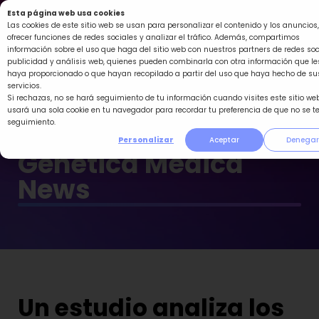
Ir
Esta página web usa cookies
al
Las cookies de este sitio web se usan para personalizar el contenido y los anuncios,
ofrecer funciones de redes sociales y analizar el tráfico. Además, compartimos
contenido
información sobre el uso que haga del sitio web con nuestros partners de redes soc
publicidad y análisis web, quienes pueden combinarla con otra información que le
haya proporcionado o que hayan recopilado a partir del uso que haya hecho de su
servicios.
Si rechazas, no se hará seguimiento de tu información cuando visites este sitio web
usará una sola cookie en tu navegador para recordar tu preferencia de que no se t
seguimiento.
Personalizar
Aceptar
Denegar
Genética Médica
News
Un estudio analiza los