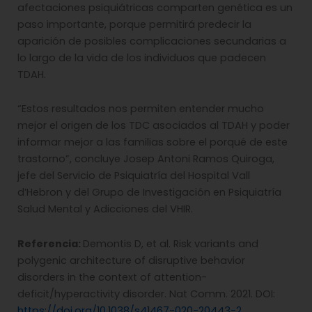
afectaciones psiquiátricas comparten genética es un
paso importante, porque permitirá predecir la
aparición de posibles complicaciones secundarias a
lo largo de la vida de los individuos que padecen
TDAH.
“Estos resultados nos permiten entender mucho
mejor el origen de los TDC asociados al TDAH y poder
informar mejor a las familias sobre el porqué de este
trastorno”, concluye Josep Antoni Ramos Quiroga,
jefe del Servicio de Psiquiatría del Hospital Vall
d’Hebron y del Grupo de Investigación en Psiquiatría
Salud Mental y Adicciones del VHIR.
Referencia:
Demontis D, et al. Risk variants and
polygenic architecture of disruptive behavior
disorders in the context of attention-
deficit/hyperactivity disorder. Nat Comm. 2021. DOI:
https://doi.org/10.1038/s41467-020-20443-2