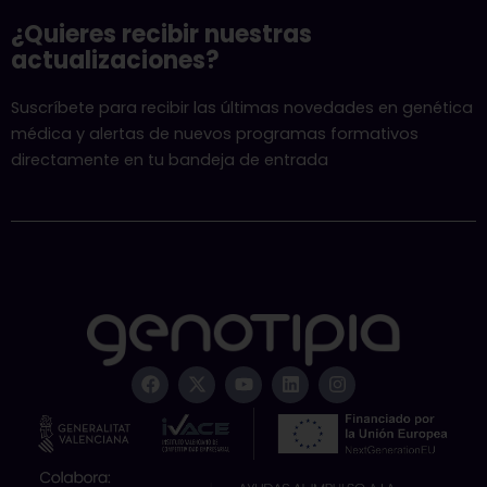
¿Quieres recibir nuestras
actualizaciones?
Suscríbete para recibir las últimas novedades en genética
médica y alertas de nuevos programas formativos
directamente en tu bandeja de entrada
F
X
Y
L
I
a
-
o
i
n
c
t
u
n
s
e
w
t
k
t
b
i
u
e
a
o
t
b
d
g
o
t
e
i
r