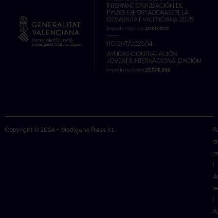
k
e
n
a
r
m
Copyright © 2024 – Medigene Press S.L
P
d
p
|
A
l
|
P