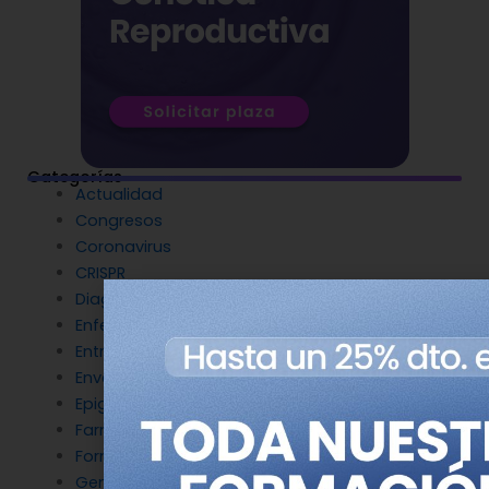
Categorías
Actualidad
Congresos
Coronavirus
CRISPR
Diagnóstico Genético
Enfermedades Raras
Entrevistas
Envejecimiento y longevidad
Epigenética
Farmacogenética
Formación
Genética del cáncer