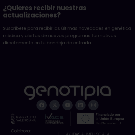
¿Quieres recibir nuestras
actualizaciones?
Suscríbete para recibir las últimas novedades en genética
médica y alertas de nuevos programas formativos
directamente en tu bandeja de entrada
F
X
Y
L
I
a
-
o
i
n
c
t
u
n
s
e
w
t
k
t
b
i
u
e
a
o
t
b
d
g
o
t
e
i
r