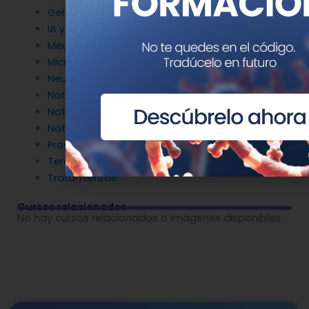
Genética en Cardiología
IA y Genómica
Medicina Reproductiva
Microbiología molecular
Neurociencia
Noticias de Genotipia
Noticias de investigación
Noticias patrocinadas
Proyectos
Terapia Génica
Tratamientos
Cursos relacionados
No hay cursos relacionados o imágenes disponibles.