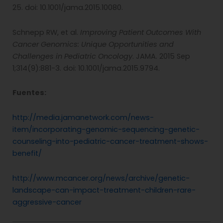
25. doi: 10.1001/jama.2015.10080.
Schnepp RW, et al.
Improving Patient Outcomes With
Cancer Genomics: Unique Opportunities and
Challenges in Pediatric Oncology
. JAMA. 2015 Sep
1;314(9):881-3. doi: 10.1001/jama.2015.9794.
Fuentes:
http://media.jamanetwork.com/news-
item/incorporating-genomic-sequencing-genetic-
counseling-into-pediatric-cancer-treatment-shows-
benefit/
http://www.mcancer.org/news/archive/genetic-
landscape-can-impact-treatment-children-rare-
aggressive-cancer