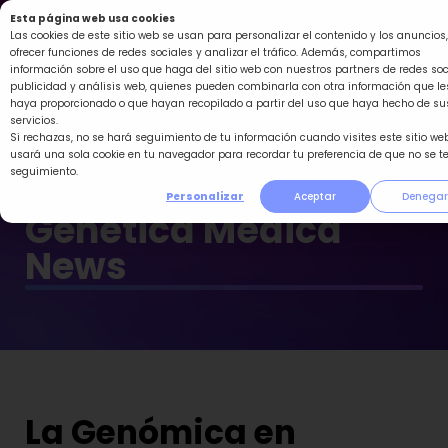
Ir
Esta página web usa cookies
al
Las cookies de este sitio web se usan para personalizar el contenido y los anuncios,
ofrecer funciones de redes sociales y analizar el tráfico. Además, compartimos
contenido
información sobre el uso que haga del sitio web con nuestros partners de redes soc
publicidad y análisis web, quienes pueden combinarla con otra información que le
haya proporcionado o que hayan recopilado a partir del uso que haya hecho de su
servicios.
Si rechazas, no se hará seguimiento de tu información cuando visites este sitio web
usará una sola cookie en tu navegador para recordar tu preferencia de que no se t
seguimiento.
Personalizar
Aceptar
Denegar
Genética Médica
News
La Genómica en