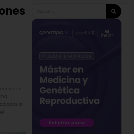
iones
Buscar
sadas por
orma
ociadas a
el