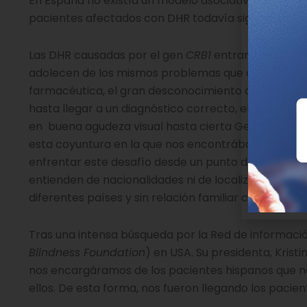
En España no existía un modelo asociativo con esta f
pacientes afectados con DHR todavía sigue siendo u
Las DHR causadas por el gen
CRB1
entran dentro de
adolecen de los mismos problemas que cualquier otr
farmacéutica, el gran desconocimiento de los profes
hasta llegar a un diagnóstico correcto, el gran nú
en buena agudeza visual hasta cierta Genética Molec
esta coyuntura en la que nos encontrábamos en Es
enfrentar este desafío desde un punto de vista gl
entienden de nacionalidades ni de localización geo
diferentes países y sin relación familiar conocida,
Tras una intensa búsqueda por la Red de informaci
Blindness Foundation
) en USA. Su presidenta, Krist
nos encargáramos de los pacientes hispanos que no
ellos. De esta forma, nos fueron llegando los paci