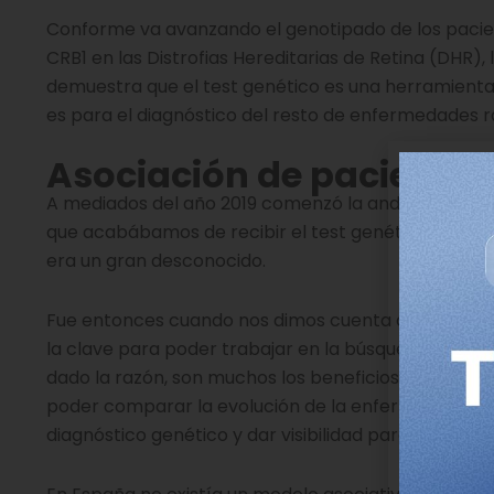
Conforme va avanzando el genotipado de los pacien
CRB1 en las Distrofias Hereditarias de Retina (DHR),
demuestra que el test genético es una herramient
es para el diagnóstico del resto de enfermedades r
Asociación de paciente
A mediados del año 2019 comenzó la andadura de 
que acabábamos de recibir el test genético con el
era un gran desconocido.
Fue entonces cuando nos dimos cuenta de que agru
la clave para poder trabajar en la búsqueda del des
dado la razón, son muchos los beneficios cuando s
poder comparar la evolución de la enfermedad en d
diagnóstico genético y dar visibilidad para poder re