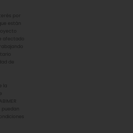
nterés por
que están
royecto
te afectado
 trabajando
tario
idad de
e la
e
CABIMER
se puedan
condiciones