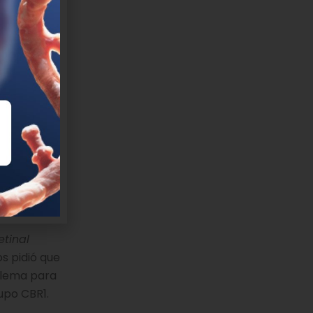
los
ente
ndustria
ranscurrido
s médicos
. Debido a
ses, para
o
o de
etinal
s pidió que
blema para
upo CBR1.