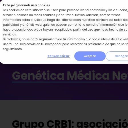
Ir
Esta página web usa cookies
al
Las cookies de este sitio web se usan para personalizar el contenido y los anuncios,
ofrecer funciones de redes sociales y analizar el tráfico. Además, compartimos
contenido
información sobre el uso que haga del sitio web con nuestros partners de redes soc
publicidad y análisis web, quienes pueden combinarla con otra información que le
haya proporcionado o que hayan recopilado a partir del uso que haya hecho de su
servicios.
Si rechazas, no se hará seguimiento de tu información cuando visites este sitio web
usará una sola cookie en tu navegador para recordar tu preferencia de que no se t
seguimiento.
Personalizar
Aceptar
Denegar
Genética Médica N
Grupo CRB1: asociació