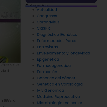
Categorías
Actualidad
Congresos
Coronavirus
CRISPR
Diagnóstico Genético
Enfermedades Raras
Entrevistas
Envejecimiento y longevidad
Epigenética
otipos de las
Farmacogenética
la III,
Formación
Genética del cáncer
Genética en Cardiología
IA y Genómica
Medicina Reproductiva
n 1999, a
Microbiología molecular
que