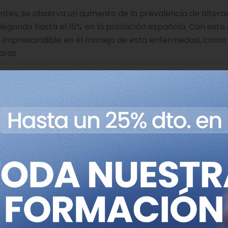
tes, se observa un aumento de la prevalencia de altera
 llegando hasta el 16% en la población española. Con esto
a imprescindible en el manejo de esta enfermedad, como
aras.
s Grupo
CRB1
nuestro
Grupo CRB1
. En aquel momento, solo éramos dos f
 diagnóstico de este gen, que para nosotros en aquellos
par al mayor número de familias con mutaciones en este
arrollo de una terapia específica para nosotros. El tiem
e agrupan los pacientes afectados por un mismo gen. Por
os pacientes con diferencia de edad y misma variante, 
clamar una terapia, entre otros.