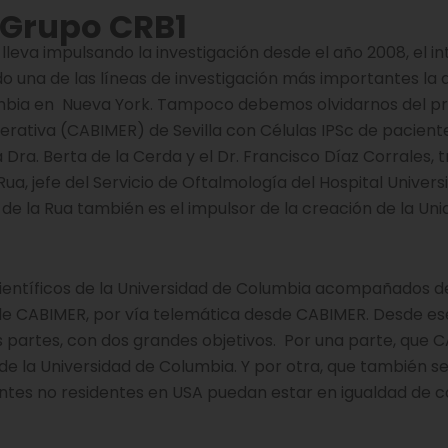
l Grupo CRB1
lleva impulsando la investigación desde el año 2008, el i
 una de las líneas de investigación más importantes la 
lumbia en Nueva York. Tampoco debemos olvidarnos del p
erativa (CABIMER) de Sevilla con Células IPSc de pacien
a Dra. Berta de la Cerda y el Dr. Francisco Díaz Corrales,
ua, jefe del Servicio de Oftalmología del Hospital Universi
 de la Rua también es el impulsor de la creación de la Un
 científicos de la Universidad de Columbia acompañados d
o de CABIMER, por vía telemática desde CABIMER. Desde es
artes, con dos grandes objetivos. Por una parte, que 
de la Universidad de Columbia. Y por otra, que también 
entes no residentes en USA puedan estar en igualdad de 