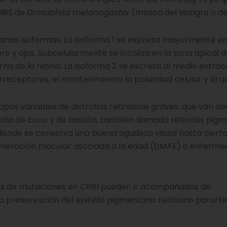
UMBS de
Drosophila melanogaster
(mosca del vinagre o de 
varias isoformas. La isoforma 1 se expresa mayormente en
ebro y ojos. Subcelularmente se localiza en la zona apical d
 de la retina. La isoforma 2 se excreta al medio extrace
orreceptores, el mantenimiento la polaridad celular y la a
tipos variables de distrofias retinianas graves, que van de
ofia de cono y de bastón, también llamada retinosis pigm
 donde se conserva una buena agudeza visual hasta cierta
eneración macular asociada a la edad (DMAE) o enferme
ntes de mutaciones en
CRB1
pueden ir acompañadas de
a preservación del epitelio pigmentario retiniano pararter