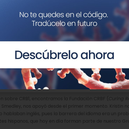
ilosofía, lo cual era entendible, ya que el genotipado de 
n gran desafío hoy en día.
l grupo denominado enfermedades raras y por consigui
a enfermedad rara, como son la falta de interés por la i
ionales que atienden a los pacientes, el largo periodo t
mero de diagnósticos erróneos y una baja formación de lo
ular e interpretación de los test genéticos, entre otros
paña, no tuvimos más remedio que mirar hacia otros paí
obal. Como estamos comprobando hoy en día, los genes n
gráfica. Prueba de ello es que pacientes de nuestro Grup
 presentan las mismas mutaciones en el gen.
ón sobre CRB1, encontramos la Fundación CRBF (
Curing R
in Smedley, nos apoyó desde el primer momento. Kristin no
 hablaban inglés, pues la barrera del idioma era un pro
entes hispanos, que hoy en día forman parte de nuestro Gr