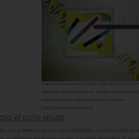
Ciertas mutaciones en el gen
CRB1
se asocian a fen
distrofias retinianas graves. Imagen: Ernesto del Agui
National Human Genome Research Institute
(https://www.genome.gov).
a el ciclo visual
ado por primera vez, por Den Hollander y colaboradores e
be su nombre al término inglés «
Crumbs Homolog 1
«, ya 