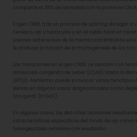
comparte el 35% de identidad con la proteína CR
El gen
CRB1
, tras un proceso de
splicing
da lugar a 
cerebro, ojo y testículos y en el tejido fetal en cer
uniones adherentes de la membrana limitante externa
le atribuye la función de la morfogénesis de los fot
Las mutaciones en el gen
CRB1
, se asocian con feno
amaurosis congénita de Leber (LCA8) hasta la distr
(RP12). Asimismo, puede provocar varios fenotipos
siendo en algunos casos diagnosticados como deg
Stargardt (STGD1).
En algunos casos, las distrofias retinianas resulta
características específicas del fondo de ojo como l
telangiectasia retiniana con exudación.