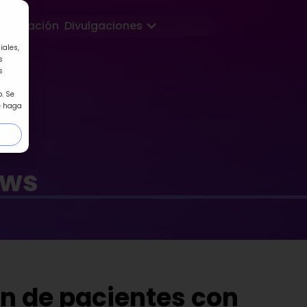
Abrir Divulgaciones
Formación
Divulgaciones
iales,
s
s
. Se
e haga
ews
n de pacientes con