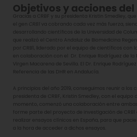
Objetivos y acciones de
Gracias a CRBF y su presidenta Kristin Smedley, que 
el gen
CRB1
va cobrando cada vez más fuerza, siendo
desarrollando científicos de la Universidad de Co
que realizó el Centro Andaluz de Biomedicina Regen
por CRB1, liderado por el equipo de científicos con l
en colaboración con el Dr. Enrique Rodríguez de la R
Virgen Macarena de Sevilla. El Dr. Enrique Rodríguez
Referencia de las DHR en Andalucía.
A principios del año 2019, conseguimos reunir a los
presidenta de CRBF, Kristin Smedley, con el equip
momento, comenzó una colaboración entre ambas p
forme parte del proyecto de investigación de CRB1 
realizar ensayos clínicos en España, para que paci
a la hora de acceder a dichos ensayos.