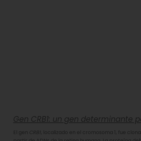
Gen CRB1: un gen determinante par
El gen
CRB1
, localizado en el cromosoma 1, fue clon
partir de ADNs de la retina humana. La proteína de