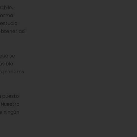
Chile,
 forma
 estudio
obtener así
que se
osible
s pioneros
n puesto
 Nuestro
e ningún