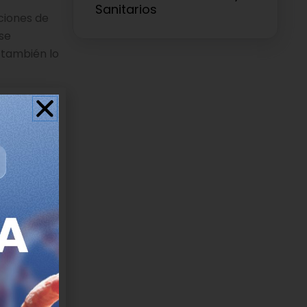
Sanitarios
ciones de
 se
 también lo
amílias
 momentos
 gen, era
po nos ha
 ejemplo,
tener un