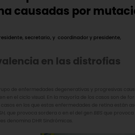
ina causadas por mutac
residente, secretario, y coordinador y presidente,
valencia en las distrofias
n grupo de enfermedades degenerativas y progresivas cau
 en el ciclo visual. En la mayoría de los casos son de f
casos en los que estas enfermedades de retina están as
SH,
que provoca sordera o en el del gen
BBS
que provoca 
 les denomina DHR Sindrómicas.