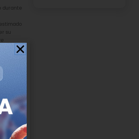
o durante
 estimado
er su
re
gentes
l Pich,
 efectos
n el ADN
 efectos