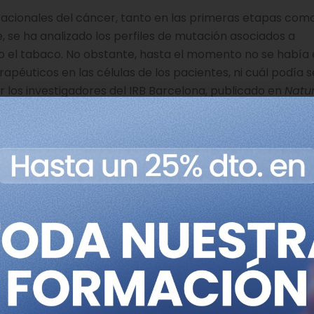
acionales del cáncer, tanto en las primeras etapas com
, se ha analizado los perfiles de mutación asociados a
o el tabaco. No obstante, hasta el momento no se había
apéuticos en las células de los pacientes, ni cuál podía s
r los investigadores del IRB Barcelona, publicado en
Natu
o cuáles son los daños en el ADN que producen cuatro a
es consecuencias.
muy eficaces en el tratamiento del cáncer”, explica Orio
utor del artículo. “No obstante, también se han descrito
tudiar las mutaciones producidas por las quimioterapias e
para comprender la relación de dichas mutaciones con los