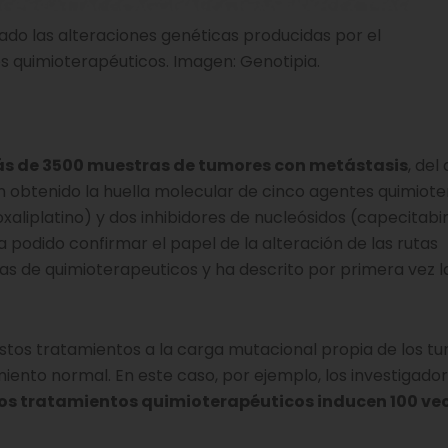
cado las alteraciones genéticas producidas por el
 quimioterapéuticos. Imagen: Genotipia.
s de 3500 muestras de tumores con metástasis
, del
n obtenido la huella molecular de cinco agentes quimiote
oxaliplatino) y dos inhibidores de nucleósidos (capecitabi
 ha podido confirmar el papel de la alteración de las rutas
s de quimioterapeuticos y ha descrito por primera vez la
stos tratamientos a la carga mutacional propia de los t
ento normal. En este caso, por ejemplo, los investigado
los tratamientos quimioterapéuticos inducen 100 ve