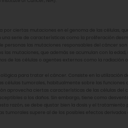
 Institute of Cancer, NIH).
da por ciertas mutaciones en el genoma de las células, qu
ran una serie de características como la proliferación de
de personas las mutaciones responsables del cáncer son
sos las mutaciones, que además se acumulan con la edad, 
 de las células o agentes externos como la radiación o
ológica para tratar el cáncer. Consiste en la utilización 
s células tumorales, habitualmente sobre las funciones 
ión aprovecha ciertas características de las células del 
usceptibles a los daños. Sin embargo, tiene como desvent
sta razón, se debe ajustar bien la dosis y el tratamiento
as tumorales supere al de los posibles efectos derivados 