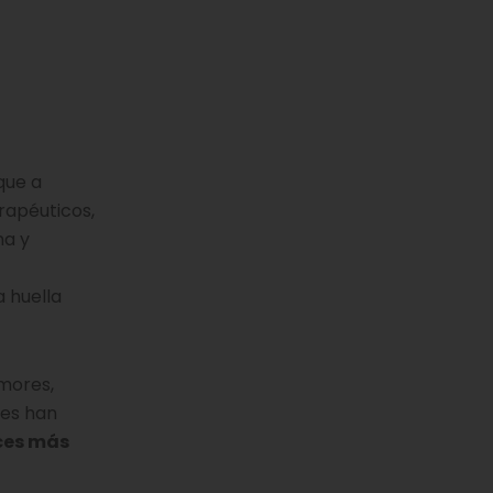
 que a
rapéuticos,
na y
 huella
umores,
res han
ces más