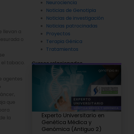
Neurociencia
Noticias de Genotipia
Noticias de investigación
Noticias patrocinadas
e llevan a
Proyectos
smesurada o
Terapia Génica
Tratamientos
se
 el tabaco.
Cursos relacionados
de agentes
o
cáncer,
aja que
 para
Experto Universitario en
de la
Genética Médica y
Genómica (Antiguo 2)