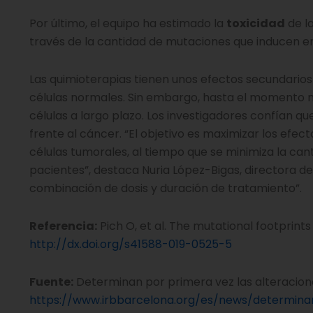
Por último, el equipo ha estimado la
toxicidad
de l
través de la cantidad de mutaciones que inducen e
Las quimioterapias tienen unos efectos secundarios 
células normales. Sin embargo, hasta el momento no
células a largo plazo. Los investigadores confían q
frente al cáncer. “El objetivo es maximizar los efec
células tumorales, al tiempo que se minimiza la can
pacientes”, destaca Nuria López-Bigas, directora de
combinación de dosis y duración de tratamiento”.
Referencia:
Pich O, et al. The mutational footprints
http://dx.doi.org/s41588-019-0525-5
Fuente:
Determinan por primera vez las alteracione
https://www.irbbarcelona.org/es/news/determina