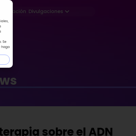
Abrir Divulgaciones
Formación
Divulgaciones
iales,
s
s
. Se
e haga
ews
oterapia sobre el ADN