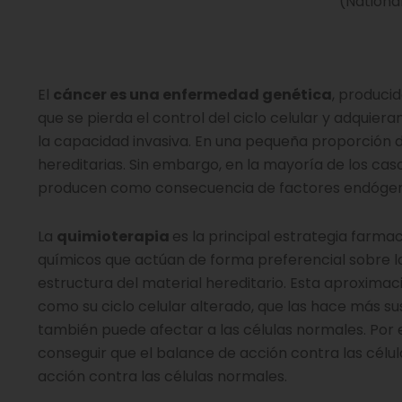
(National
El
cáncer es una enfermedad genética
, produci
que se pierda el control del ciclo celular y adquie
la capacidad invasiva. En una pequeña proporción 
hereditarias. Sin embargo, en la mayoría de los ca
producen como consecuencia de factores endógenos
La
quimioterapia
es la principal estrategia farmac
químicos que actúan de forma preferencial sobre la
estructura del material hereditario. Esta aproximac
como su ciclo celular alterado, que las hace más s
también puede afectar a las células normales. Por e
conseguir que el balance de acción contra las célul
acción contra las células normales.