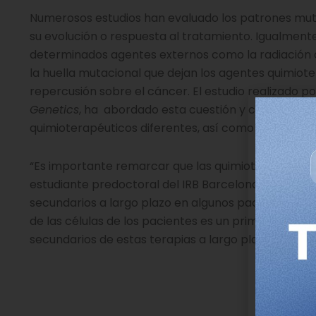
Numerosos estudios han evaluado los patrones mut
su evolución o respuesta al tratamiento. Igualmente
determinados agentes externos como la radiación 
la huella mutacional que dejan los agentes quimioter
repercusión sobre el cáncer. El estudio realizado po
Genetics
, ha abordado esta cuestión y cuantificad
quimioterapéuticos diferentes, así como sus posibl
“Es importante remarcar que las quimioterapias son 
estudiante predoctoral del IRB Barcelona y primer a
secundarios a largo plazo en algunos pacientes. Es
de las células de los pacientes es un primer paso 
secundarios de estas terapias a largo plazo”.