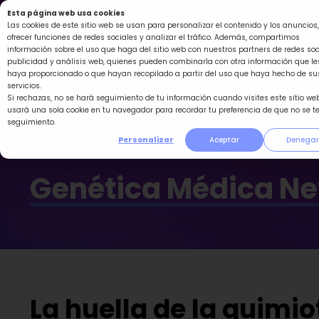
Ir
Esta página web usa cookies
al
Las cookies de este sitio web se usan para personalizar el contenido y los anuncios,
ofrecer funciones de redes sociales y analizar el tráfico. Además, compartimos
contenido
información sobre el uso que haga del sitio web con nuestros partners de redes soc
publicidad y análisis web, quienes pueden combinarla con otra información que le
haya proporcionado o que hayan recopilado a partir del uso que haya hecho de su
servicios.
Si rechazas, no se hará seguimiento de tu información cuando visites este sitio web
usará una sola cookie en tu navegador para recordar tu preferencia de que no se t
seguimiento.
Personalizar
Aceptar
Denegar
Genética Médica N
La huella de la quimi