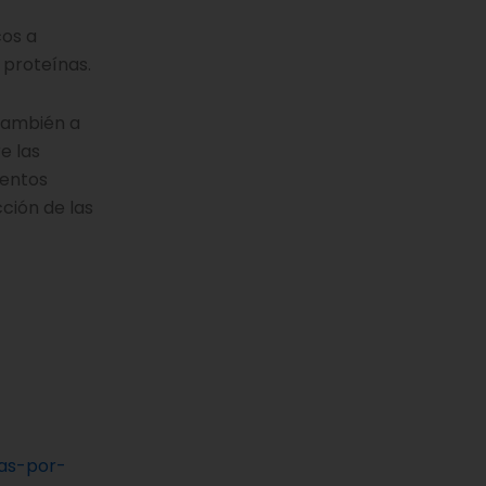
cos a
 proteínas.
 también a
e las
ientos
cción de las
as-por-