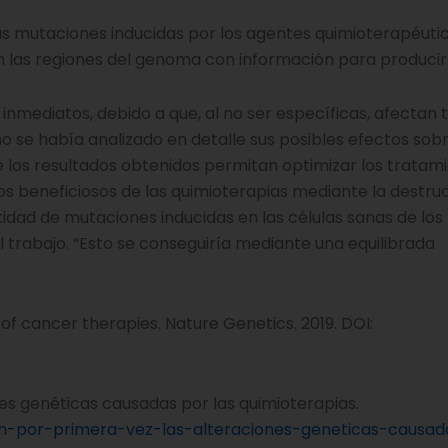
as mutaciones inducidas por los agentes quimioterapéuti
n las regiones del genoma con información para producir
inmediatos, debido a que, al no ser específicas, afectan
 se había analizado en detalle sus posibles efectos sobr
ue los resultados obtenidos permitan optimizar los tratam
tos beneficiosos de las quimioterapias mediante la destru
tidad de mutaciones inducidas en las células sanas de los
l trabajo. “Esto se conseguiría mediante una equilibrada
 of cancer therapies. Nature Genetics. 2019. DOI:
s genéticas causadas por las quimioterapias.
n-por-primera-vez-las-alteraciones-geneticas-causad