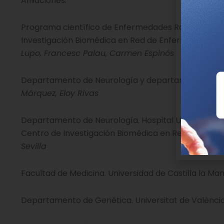
Afiliaciones:
Programa científico de Enfermedades Raras y Genéti
Investigación Biomédica en Red de Enfermedades R
Lupo, Francesc Palau, Carmen Espinós
Departamento de Neurología y departamento de Pato
Márquez, Eloy Rivas
Departamento de Neurología. Hospital Universitari i Po
Centro de Investigación Biomédica en Red de Enf
Sevilla
Facultad de Medicina. Universidad de Castilla la Ma
Departamento de Genética. Universitat de València