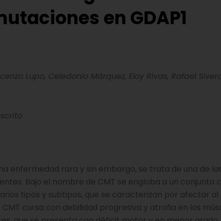
mutaciones en GDAP1
ncenzo Lupo, Celedonio Márquez, Eloy Rivas, Rafael Siver
scrito
a enfermedad rara y sin embargo, se trata de una de la
ntes. Bajo el nombre de CMT se engloba a un conjunto cl
os tipos y subtipos, que se caracterizan por afectar al
 CMT cursa con debilidad progresiva y atrofia en los mús
res, que se presenta con déficit motor y en menor grado, 