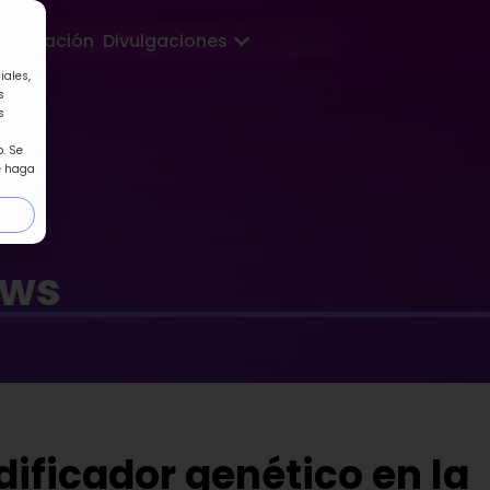
Abrir Divulgaciones
Formación
Divulgaciones
iales,
s
s
. Se
e haga
ews
dificador genético en la