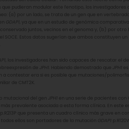
 que pudieran modular este fenotipo, los investigadores
eo: (a) por un lado, se trata de un gen que en vertebrad
gen
GDAP1
, ya que en un estudio de genómica comparativa
nservado juntos, vecinos en el genoma y, (b) por otro l
 el SOCE. Estos datos sugerían que ambos constituyen un 
.
P1
, los investigadores han sido capaces de rescatar el de
sobreexpresión de
JPH1
. Habiendo demostrado que
JPH1
es
ión a contestar era si es posible que mutaciones/polimorf
miliar de CMT2K.
do mutacional del gen
JPH1
en una serie de pacientes con
 más prevalente asociada a esta forma clínica. En este e
p.R213P que presenta un cuadro clínico más grave en c
 todos ellos son portadores de la mutación
GDAP1
p.R120