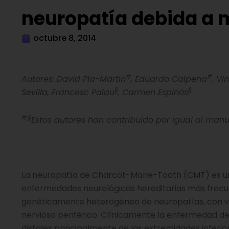
neuropatía debida a 
octubre 8, 2014
#
#
Autores: David Pla-Martín
, Eduardo Calpena
, Vi
§
§
Sevilla, Francesc Palau
, Carmen Espinós
#,§
Estos autores han contribuido por igual al manu
La neuropatía de Charcot-Marie-Tooth (CMT) es un
enfermedades neurológicas hereditarias más frecue
genéticamente heterogéneo de neuropatías, con vari
nervioso periférico. Clínicamente la enfermedad de
distales principalmente de las extremidades inferio