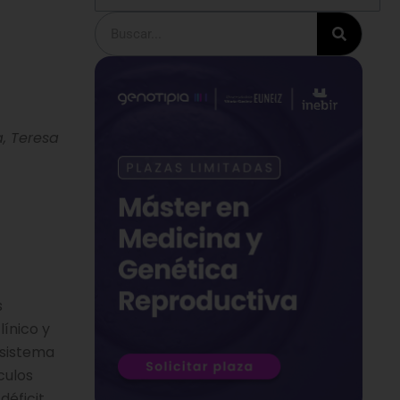
Buscar
a, Teresa
s
ínico y
 sistema
culos
déficit