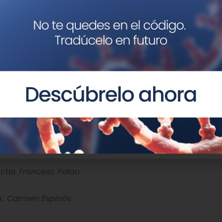
cas. Centro de Investigación Príncipe Felipe (CIPF). Ce
aras (CIBERER):
David Pla-Martín, Eduardo Calpena, Vin
logía. Hospital Universitario Virgen del Rocío:
Celedon
litècnic La Fe. Instituto de investigación Sanitario (IIS)- 
ermedades Neurodegenerativas (CIBERNED):
Rafael Sivera
ncha:
Francesc Palau
 :
Carmen Espinós