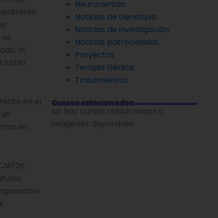
Neurociencia
 centraron
Noticias de Genotipia
os
Noticias de investigación
 se
Noticias patrocinadas
ado, al
Proyectos
cluster
Terapia Génica
Tratamientos
fecto en el
Cursos relacionados
No hay cursos relacionados o
 un
imágenes disponibles.
ismos en
 CMT2K
studio
omparación
W.