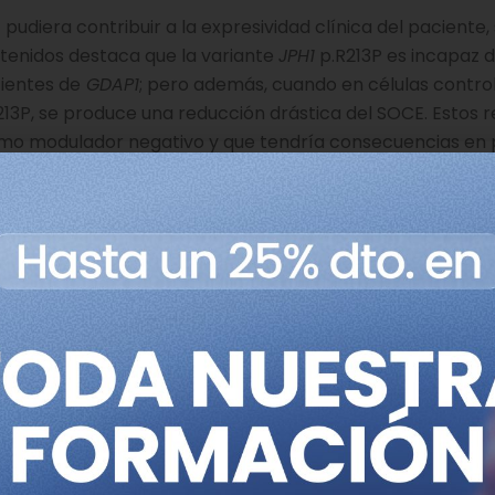
udiera contribuir a la expresividad clínica del paciente, 
btenidos destaca que la variante
JPH1
p.R213P es incapaz 
cientes de
GDAP1
; pero además, cuando en células control
13P, se produce una reducción drástica del SOCE. Estos r
o modulador negativo y que tendría consecuencias en 
, han permitido establecer una relación funcional entre J
modificador negativo de
GDAP1
, agravando la clínica que
modifier gene of GDAP1-related Charcot-Marie-Tooth dis