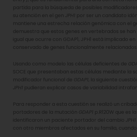
partida para la búsqueda de posibles modificadores
su atención en el gen
JPH1
por ser un candidato idón
mantiene una estrecha relación genómica con el 
demuestra que estos genes en vertebrados se han co
igual que ocurre con GDAP1, JPH1 está implicado en
conservado de genes funcionalmente relacionados
Usando como modelo las células deficientes de
GDA
SOCE que presentaban estas células mediante la 
modificador funcional de
GDAP1
, la siguiente cuest
JPH1
pudieran explicar casos de variabilidad intrafa
Para responder a esta cuestión se realizó un criba
portadores de la mutación
GDAP1
p.R120W que es la
identificaron un paciente portador del cambio
JPH1
con otro miembros afectados en su familia, cuando