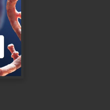
ntro de
cenzo
io
La Fé.
, Teresa