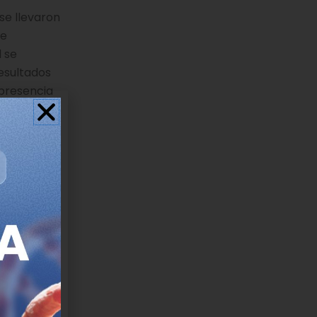
se llevaron
de
 se
esultados
presencia
PH1 y
 estos
ease
. Hum