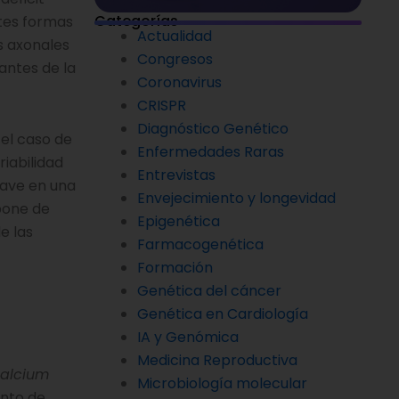
Categorías
ntes formas
Actualidad
s axonales
Congresos
antes de la
Coronavirus
CRISPR
Diagnóstico Genético
el caso de
Enfermedades Raras
iabilidad
Entrevistas
rave en una
Envejecimiento y longevidad
pone de
Epigenética
e las
Farmacogenética
Formación
Genética del cáncer
Genética en Cardiología
IA y Genómica
Medicina Reproductiva
calcium
Microbiología molecular
unto de