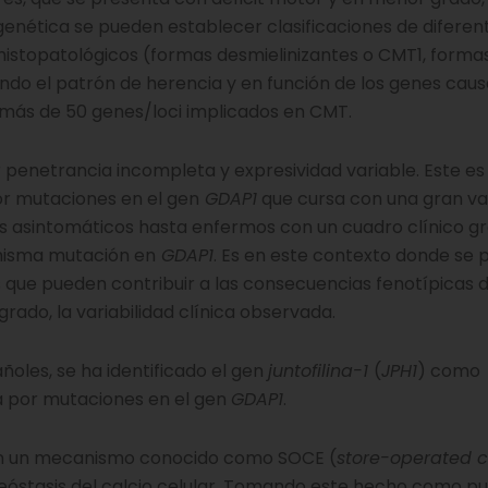
-genética se pueden establecer clasificaciones de difere
e histopatológicos (formas desmielinizantes o CMT1, forma
do el patrón de herencia y en función de los genes caus
 más de 50 genes/loci implicados en CMT.
penetrancia incompleta y expresividad variable. Este es 
r mutaciones en el gen
GDAP1
que cursa con una gran var
es asintomáticos hasta enfermos con un cuadro clínico g
 misma mutación en
GDAP1
. Es en este contexto donde se 
 que pueden contribuir a las consecuencias fenotípicas d
rado, la variabilidad clínica observada.
ñoles, se ha identificado el gen
juntofilina-1
(
JPH1
) como
a por mutaciones en el gen
GDAP1
.
en un mecanismo conocido como SOCE (
store-operated 
eóstasis del calcio celular. Tomando este hecho como p