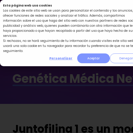
Ir
Esta página web usa cookies
al
Las cookies de este sitio web se usan para personalizar el contenido y los anuncios,
ofrecer funciones de redes sociales y analizar el tráfico. Además, compartimos
contenido
información sobre el uso que haga del sitio web con nuestros partners de redes soc
publicidad y análisis web, quienes pueden combinarla con otra información que le
haya proporcionado o que hayan recopilado a partir del uso que haya hecho de su
servicios.
Si rechazas, no se hará seguimiento de tu información cuando visites este sitio web
usará una sola cookie en tu navegador para recordar tu preferencia de que no se t
seguimiento.
Personalizar
Aceptar
Denegar
Genética Médica N
Juntofilina 1 es un mo