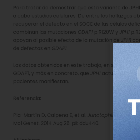
Para tratar de demostrar que esta variante de JPH1 p
a cabo estudios celulares. De entre los hallazgos o
recuperar el defecto en el SOCE de las células defi
combinan las mutaciones
GDAP1
p.R120W y
JPH1
p.R2
apoyan al posible efecto de la mutación de
JPH1
com
de defectos en
GDAP1
.
Los datos obtenidos en este trabajo, en su conjunto
GDAP1, y más en concreto, que
JPH1
actuaría como 
pacientes manifiestan.
Referencia:
Pla-Martín D, Calpena E, et al.
Junctophilin-1 is a 
Mol Genet. 2014 Aug 28. pii: ddu440.