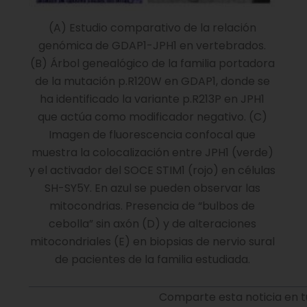
(A) Estudio comparativo de la relación
genómica de GDAP1-JPH1 en vertebrados.
(B) Árbol genealógico de la familia portadora
de la mutación p.R120W en GDAP1, donde se
ha identificado la variante p.R213P en JPH1
que actúa como modificador negativo. (C)
Imagen de fluorescencia confocal que
muestra la colocalización entre JPH1 (verde)
y el activador del SOCE STIM1 (rojo) en células
SH-SY5Y. En azul se pueden observar las
mitocondrias. Presencia de “bulbos de
cebolla” sin axón (D) y de alteraciones
mitocondriales (E) en biopsias de nervio sural
de pacientes de la familia estudiada.
Comparte esta noticia en t