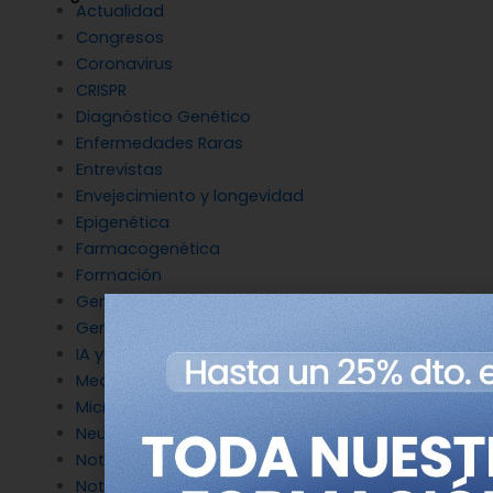
Actualidad
Congresos
Coronavirus
CRISPR
Diagnóstico Genético
Enfermedades Raras
Entrevistas
Envejecimiento y longevidad
Epigenética
Farmacogenética
Formación
Genética del cáncer
Genética en Cardiología
IA y Genómica
Medicina Reproductiva
Microbiología molecular
Neurociencia
Noticias de Genotipia
Noticias de investigación