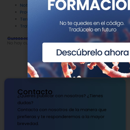
Noticias patrocinadas
Proyectos
Terapia Génica
Tratamientos
Cursos relacionados
No hay cursos relacionados o imágenes disponibles.
Contacto
¿Quieres publicar con nosotros? ¿Tienes
dudas?
Contacta con nosotros de la manera que
prefieras y te responderemos a la mayor
brevedad.