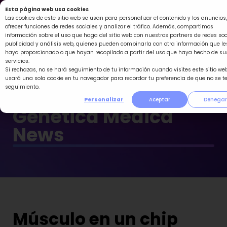
Ir
Esta página web usa cookies
al
Las cookies de este sitio web se usan para personalizar el contenido y los anuncios,
ofrecer funciones de redes sociales y analizar el tráfico. Además, compartimos
contenido
información sobre el uso que haga del sitio web con nuestros partners de redes soc
publicidad y análisis web, quienes pueden combinarla con otra información que le
haya proporcionado o que hayan recopilado a partir del uso que haya hecho de su
servicios.
Si rechazas, no se hará seguimiento de tu información cuando visites este sitio web
usará una sola cookie en tu navegador para recordar tu preferencia de que no se t
seguimiento.
Personalizar
Aceptar
Denegar
Genética Médica
News
Músculo en un chip