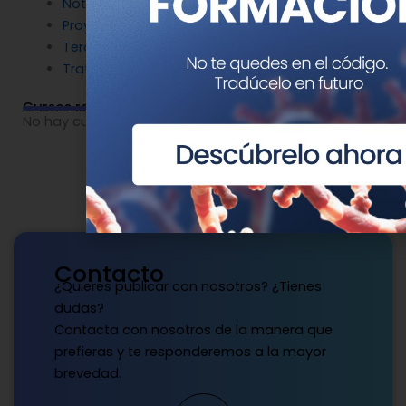
Noticias patrocinadas
Proyectos
Terapia Génica
Tratamientos
Cursos relacionados
No hay cursos relacionados o imágenes disponibles.
Contacto
¿Quieres publicar con nosotros? ¿Tienes
dudas?
Contacta con nosotros de la manera que
prefieras y te responderemos a la mayor
brevedad.