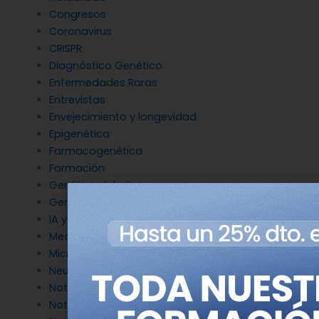
Congresos
Coronavirus
CRISPR
Diagnóstico Genético
Enfermedades Raras
Entrevistas
Envejecimiento y longevidad
Epigenética
Farmacogenética
Formación
Genética del cáncer
Genética en Cardiología
IA y Genómica
Medicina Reproductiva
Microbiología molecular
Neurociencia
Noticias de Genotipia
Noticias de investigación