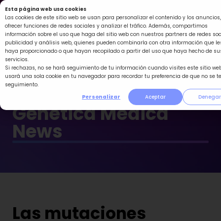
Ir
Esta página web usa cookies
al
Las cookies de este sitio web se usan para personalizar el contenido y los anuncios,
ofrecer funciones de redes sociales y analizar el tráfico. Además, compartimos
contenido
información sobre el uso que haga del sitio web con nuestros partners de redes soc
publicidad y análisis web, quienes pueden combinarla con otra información que le
haya proporcionado o que hayan recopilado a partir del uso que haya hecho de su
servicios.
Si rechazas, no se hará seguimiento de tu información cuando visites este sitio web
usará una sola cookie en tu navegador para recordar tu preferencia de que no se t
seguimiento.
Personalizar
Aceptar
Denegar
Genética Médica
News
Las mutaciones