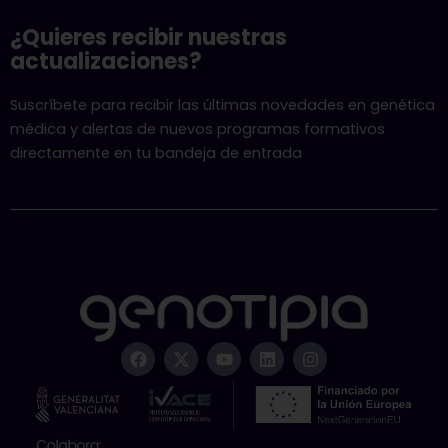
¿Quieres recibir nuestras
actualizaciones?
Suscríbete para recibir las últimas novedades en genética
médica y alertas de nuevos programas formativos
directamente en tu bandeja de entrada
F
X
Y
L
I
a
-
o
i
n
c
t
u
n
s
e
w
t
k
t
b
i
u
e
a
o
t
b
d
g