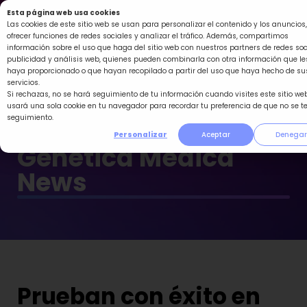
Ir
Esta página web usa cookies
al
Las cookies de este sitio web se usan para personalizar el contenido y los anuncios,
ofrecer funciones de redes sociales y analizar el tráfico. Además, compartimos
contenido
información sobre el uso que haga del sitio web con nuestros partners de redes soc
publicidad y análisis web, quienes pueden combinarla con otra información que le
haya proporcionado o que hayan recopilado a partir del uso que haya hecho de su
servicios.
Si rechazas, no se hará seguimiento de tu información cuando visites este sitio web
usará una sola cookie en tu navegador para recordar tu preferencia de que no se t
seguimiento.
Personalizar
Aceptar
Denegar
Genética Médica
News
Prueban con éxito en