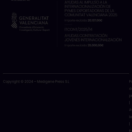
o
t
e
i
r
k
e
n
a
r
m
Copyright © 2024 – Medigene Press S.L
P
d
p
|
A
l
|
P