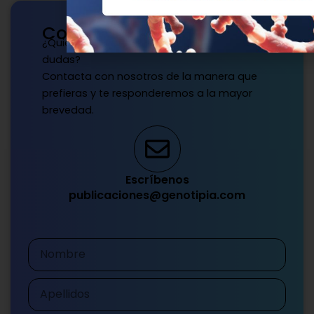
Contacto
¿Quieres publicar con nosotros? ¿Tienes
dudas?
Contacta con nosotros de la manera que
prefieras y te responderemos a la mayor
brevedad.
Escríbenos
publicaciones@genotipia.com
Nombre
Apellidos