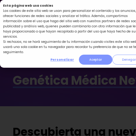
Ir
Esta página web usa cookies
al
Las cookies de este sitio web se usan para personalizar el contenido y los anuncios,
ofrecer funciones de redes sociales y analizar el tráfico. Además, compartimos
contenido
información sobre el uso que haga del sitio web con nuestros partners de redes soc
publicidad y análisis web, quienes pueden combinarla con otra información que le
haya proporcionado o que hayan recopilado a partir del uso que haya hecho de su
servicios.
Si rechazas, no se hará seguimiento de tu información cuando visites este sitio web
usará una sola cookie en tu navegador para recordar tu preferencia de que no se t
seguimiento.
Personalizar
Aceptar
Denegar
Genética Médica N
Descubierta una nueva