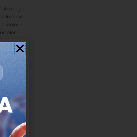
estrategia
n la dosis
 disminuir
osibles
ya que
epatocitos
os
to tanto
rol
s riñones.
 diana
s a
lo que
patocitos.