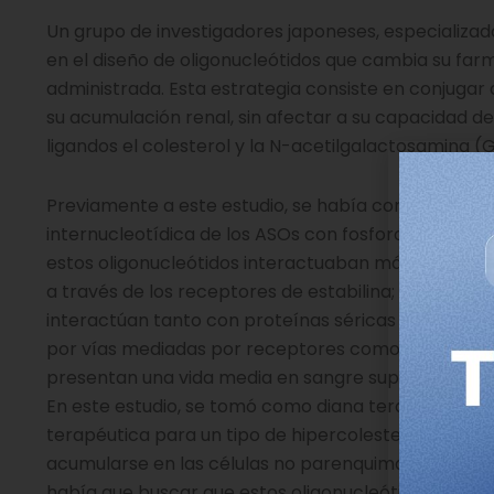
Un grupo de investigadores japoneses, especializa
en el diseño de oligonucleótidos que cambia su farm
administrada. Esta estrategia consiste en conjuga
su acumulación renal, sin afectar a su capacidad d
ligandos el colesterol y la N-acetilgalactosamina (
Previamente a este estudio, se había comprobado p
internucleotídica de los ASOs con fosforotioato (P
estos oligonucleótidos interactuaban más fuerteme
a través de los receptores de estabilina; mientras q
interactúan tanto con proteínas séricas como con l
por vías mediadas por receptores como por no med
presentan una vida media en sangre superior, lo qu
En este estudio, se tomó como diana terapéutica el
terapéutica para un tipo de hipercolesterolemia fam
acumularse en las células no parenquimatosas (NPC
había que buscar que estos oligonucleótidos fuesen