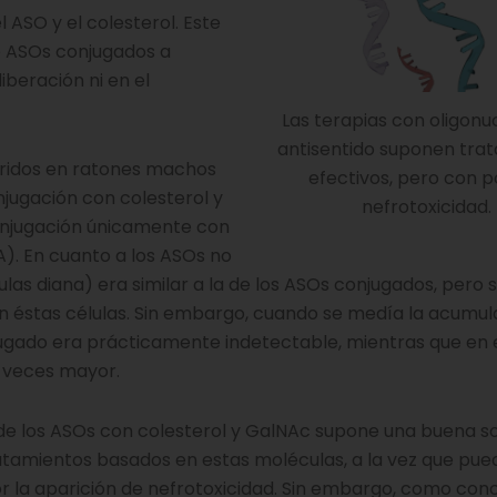
 ASO y el colesterol. Este
e ASOs conjugados a
iberación ni en el
Las terapias con oligonu
antisentido suponen tra
íbridos en ratones machos
efectivos, pero con p
jugación con colesterol y
nefrotoxicidad.
onjugación únicamente con
A). En cuanto a los ASOs no
las diana) era similar a la de los ASOs conjugados, pero 
 éstas células. Sin embargo, cuando se medía la acumul
ugado era prácticamente indetectable, mientras que en e
 veces mayor.
n de los ASOs con colesterol y GalNAc supone una buena so
atamientos basados en estas moléculas, a la vez que pu
or la aparición de nefrotoxicidad. Sin embargo, como conc