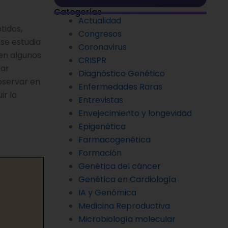
Categorías
Actualidad
tidos,
Congresos
 se estudia
Coronavirus
 en algunos
CRISPR
tar
Diagnóstico Genético
bservar en
Enfermedades Raras
ir la
Entrevistas
Envejecimiento y longevidad
Epigenética
Farmacogenética
Formación
Genética del cáncer
Genética en Cardiología
IA y Genómica
Medicina Reproductiva
Microbiología molecular