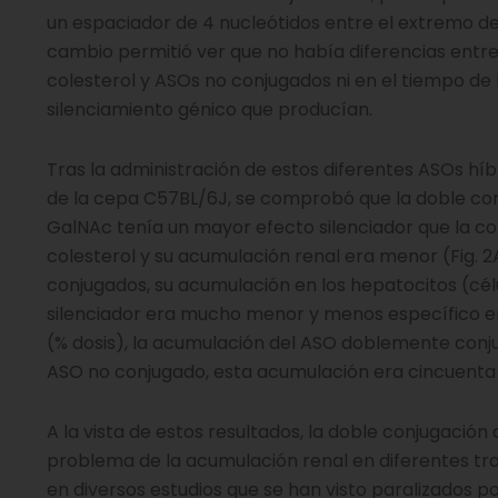
un espaciador de 4 nucleótidos entre el extremo del
cambio permitió ver que no había diferencias entr
colesterol y ASOs no conjugados ni en el tiempo de l
silenciamiento génico que producían.
Tras la administración de estos diferentes ASOs h
de la cepa C57BL/6J, se comprobó que la doble con
GalNAc tenía un mayor efecto silenciador que la c
colesterol y su acumulación renal era menor (Fig. 2
conjugados, su acumulación en los hepatocitos (célu
silenciador era mucho menor y menos específico en
(% dosis), la acumulación del ASO doblemente conj
ASO no conjugado, esta acumulación era cincuenta
A la vista de estos resultados, la doble conjugació
problema de la acumulación renal en diferentes tr
en diversos estudios que se han visto paralizados p