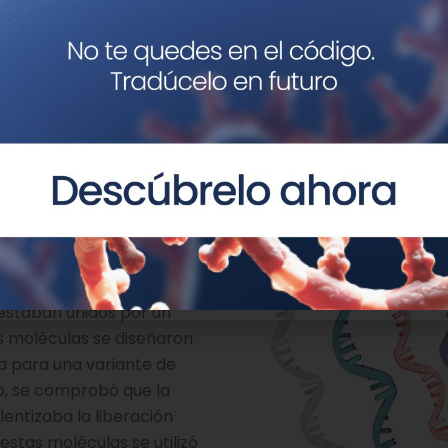
ya que actúa como ligando específico para el receptor d
xpresa en los hepatocitos, impidiendo así que los ASOs se
r el problema de la
tando el tiempo que estos
o del colesterol, y por
páticas, en el caso de
presentaban conjugación
lmente 4 ASOs diferentes
obles conjugados (5GN-
 estaban unidos por un
as moléculas se diseñaron
a para una variante de
io, se comprobó que la
lentizaba la liberación
estas moléculas se utilizó