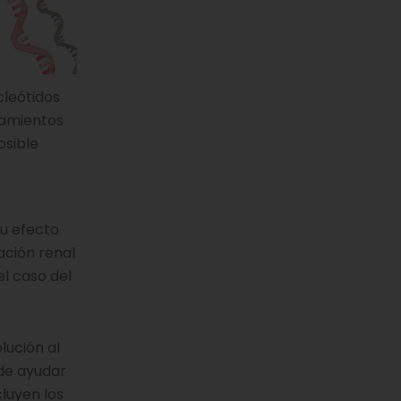
cleótidos
tamientos
osible
su efecto
ación renal
l caso del
lución al
ede ayudar
luyen los