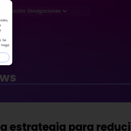
Abrir Divulgaciones
Formación
Divulgaciones
iales,
s
s
. Se
e haga
ews
 estrategia para reduci