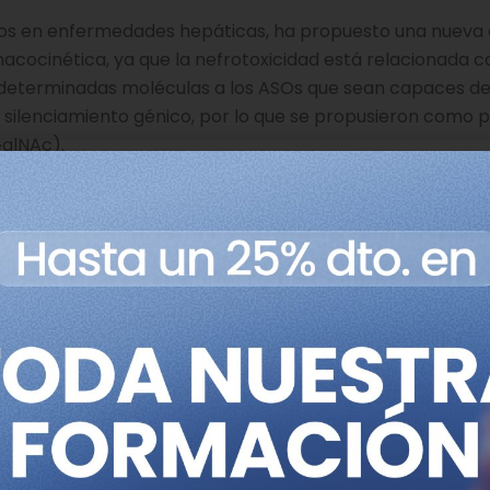
dos en enfermedades hepáticas, ha propuesto una nueva 
acocinética, ya que la nefrotoxicidad está relacionada co
r determinadas moléculas a los ASOs que sean capaces de
e silenciamiento génico, por lo que se propusieron como p
GalNAc).
or otros grupos investigadores que la modificación
S) incrementaba notablemente su actuación en el riñón, 
nte con proteínas del suero y eran absorbidos por los h
ue en el caso de la conjugación de ASOs a colesterol, est
ipoproteínas, permitiendo así su entrada en el hepatoci
iadas por estos. Además, los ASOs conjugados a coleste
e puede ayudar a reducir la cantidad que se acumula en lo
 mRNA de la apolipoproteína B (apo B), buscando así una
iliar. La tendencia de los ASOs conjugados a colesterol e
) sobre los hepatocitos, donde su acción es menor, por 
 más específicos con respecto a sus células diana, los he