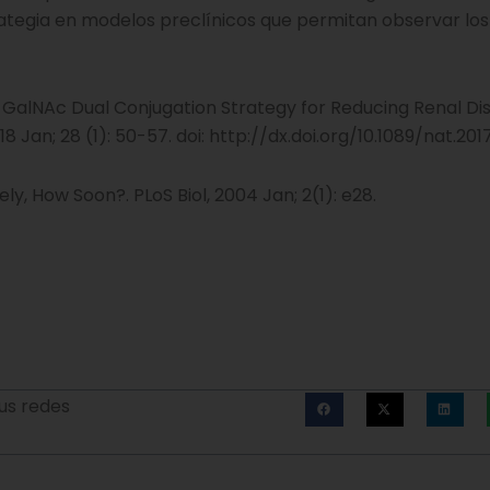
rategia en modelos preclínicos que permitan observar los
-GalNAc Dual Conjugation Strategy for Reducing Renal Dis
018 Jan; 28 (1): 50-57. doi: http://dx.doi.org/10.1089/nat.20
ly, How Soon?. PLoS Biol, 2004 Jan; 2(1): e28.
us redes