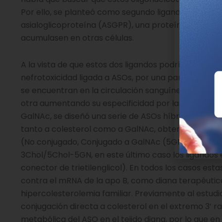
Por ello, se planteó como segundo ligando GalNac, 
asialoglicoproteína (ASGPR), una proteína que se e
acumulasen en otras células.
A la vista de que estos dos ligandos podrían resolve
nefrotoxicidad ligada a ASOs, por una parte aumen
se encuentran en la circulación sanguínea, en el cas
otra aumentando su especificidad por las células he
GalNAc, se diseñó una serie de ASOs híbridos que 
tanto a colesterol como a GalNAc, obteniendo fina
(No conjugado, Conjugado a GalNAc (5GN) y dos d
3Chol/5Chol-5GN, en este último caso los ligandos
conector de trietilenglicol). En todos los casos est
contra el mRNA de la apo B, como diana terapéutic
hipercolesterolemia familiar. Previamente al estud
conjugación directa a colesterol en el extremo 3’ ra
metabólica del ASO en el tejido diana, por lo que en 