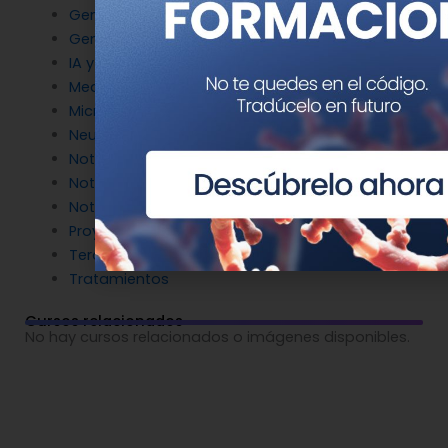
Genética del cáncer
Genética en Cardiología
IA y Genómica
Medicina Reproductiva
Microbiología molecular
Neurociencia
Noticias de Genotipia
Noticias de investigación
Noticias patrocinadas
Proyectos
Terapia Génica
Tratamientos
Cursos relacionados
No hay cursos relacionados o imágenes disponibles.