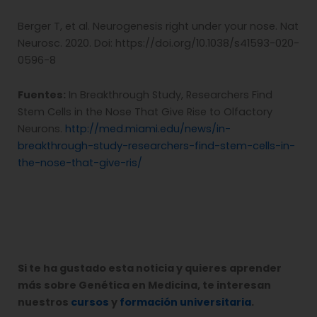
Berger T, et al. Neurogenesis right under your nose. Nat
Neurosc. 2020. Doi: https://doi.org/10.1038/s41593-020-
0596-8
Fuentes:
In Breakthrough Study, Researchers Find
Stem Cells in the Nose That Give Rise to Olfactory
Neurons.
http://med.miami.edu/news/in-
breakthrough-study-researchers-find-stem-cells-in-
the-nose-that-give-ris/
Si te ha gustado esta noticia y quieres aprender
más sobre Genética en Medicina, te interesan
nuestros
cursos
y
formación universitaria
.