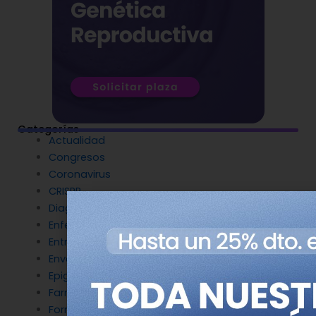
Categorías
Actualidad
Congresos
Coronavirus
CRISPR
Diagnóstico Genético
Enfermedades Raras
Entrevistas
Envejecimiento y longevidad
Epigenética
Farmacogenética
Formación