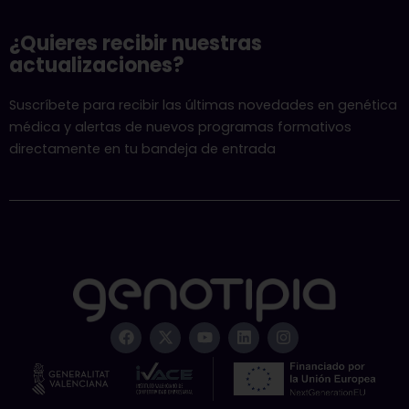
¿Quieres recibir nuestras
actualizaciones?
Suscríbete para recibir las últimas novedades en genética
médica y alertas de nuevos programas formativos
directamente en tu bandeja de entrada
F
X
Y
L
I
a
-
o
i
n
c
t
u
n
s
e
w
t
k
t
b
i
u
e
a
o
t
b
d
g