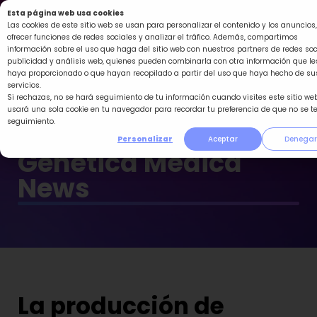
Ir
Esta página web usa cookies
al
Las cookies de este sitio web se usan para personalizar el contenido y los anuncios,
ofrecer funciones de redes sociales y analizar el tráfico. Además, compartimos
contenido
información sobre el uso que haga del sitio web con nuestros partners de redes soc
publicidad y análisis web, quienes pueden combinarla con otra información que le
haya proporcionado o que hayan recopilado a partir del uso que haya hecho de su
servicios.
Si rechazas, no se hará seguimiento de tu información cuando visites este sitio web
usará una sola cookie en tu navegador para recordar tu preferencia de que no se t
seguimiento.
Personalizar
Aceptar
Denegar
Genética Médica
News
La producción de