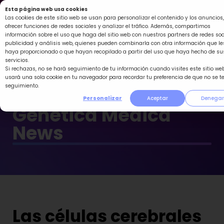
Ir
Esta página web usa cookies
al
Las cookies de este sitio web se usan para personalizar el contenido y los anuncios,
ofrecer funciones de redes sociales y analizar el tráfico. Además, compartimos
contenido
información sobre el uso que haga del sitio web con nuestros partners de redes soc
publicidad y análisis web, quienes pueden combinarla con otra información que le
haya proporcionado o que hayan recopilado a partir del uso que haya hecho de su
servicios.
Si rechazas, no se hará seguimiento de tu información cuando visites este sitio web
usará una sola cookie en tu navegador para recordar tu preferencia de que no se t
seguimiento.
Personalizar
Aceptar
Denegar
Genética Médica
News
Las células cerebrales