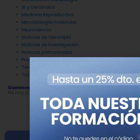
IA y Genómica
Medicina Reproductiva
Microbiología molecular
Neurociencia
Noticias de Genotipia
Noticias de investigación
Noticias patrocinadas
Proyectos
Terapia Génica
Tratamientos
Cursos relacionados
No hay cursos relacionados o imágenes disponibles.