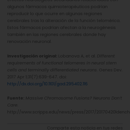
algunos fármacos quimioterapéuticos podrían
reproducir lo que ocurre en algunas regiones
cerebrales tras la alteración de la función telomérica.
Estos fármacos podrían afectan a la neurogénesis
también en las regiones cerebrales donde hay
renovación neuronal.
Investigación original:
Lobanova A, et al.
Different
requirements of functional telomeres in neural stem
cells and terminally differentiated neurons
. Genes Dev.
2017 Apr 1;31(7):639-647. doi:
http://dx.doi.org/10.1101/gad.295402.116
Fuente:
Massive Chromosome Fusions? Neurons Don’t
Care
.
http://www.scripps.edu/news/press/2017/20170420ldenchi
Comparte esta noticia en tus redes