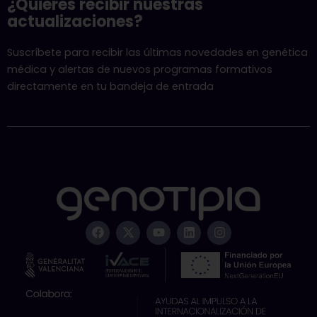
¿Quieres recibir nuestras
actualizaciones?
Suscríbete para recibir las últimas novedades en genética
médica y alertas de nuevos programas formativos
directamente en tu bandeja de entrada
F
X
Y
L
I
a
-
o
i
n
c
t
u
n
s
e
w
t
k
t
b
i
u
e
a
o
t
b
d
g
o
t
e
i
r
k
e
n
a