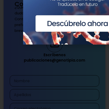
Contacto
¿Quieres publicar con nosotros? ¿Tienes
dudas?
Contacta con nosotros de la manera que
prefieras y te responderemos a la mayor
brevedad.
Escríbenos
publicaciones@genotipia.com
Nombre
Apellidos
Correo