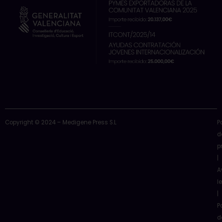
r
m
Copyright © 2024 – Medigene Press S.L
P
d
p
|
A
l
|
P
d