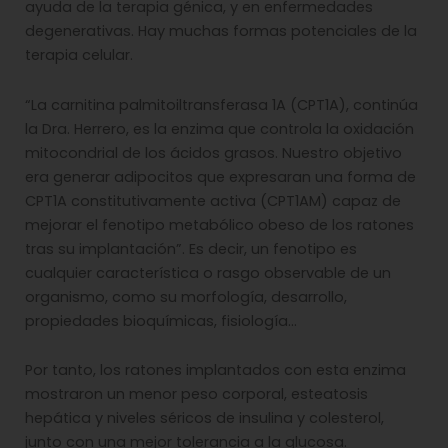
ayuda de la terapia génica, y en enfermedades
degenerativas. Hay muchas formas potenciales de la
terapia celular.
“La carnitina palmitoiltransferasa 1A (CPT1A), continúa
la Dra. Herrero, es la enzima que controla la oxidación
mitocondrial de los ácidos grasos. Nuestro objetivo
era generar adipocitos que expresaran una forma de
CPT1A constitutivamente activa (CPT1AM) capaz de
mejorar el fenotipo metabólico obeso de los ratones
tras su implantación”. Es decir, un fenotipo es
cualquier característica o rasgo observable de un
organismo, como su morfología, desarrollo,
propiedades bioquímicas, fisiología…
Por tanto, los ratones implantados con esta enzima
mostraron un menor peso corporal, esteatosis
hepática y niveles séricos de insulina y colesterol,
junto con una mejor tolerancia a la glucosa.