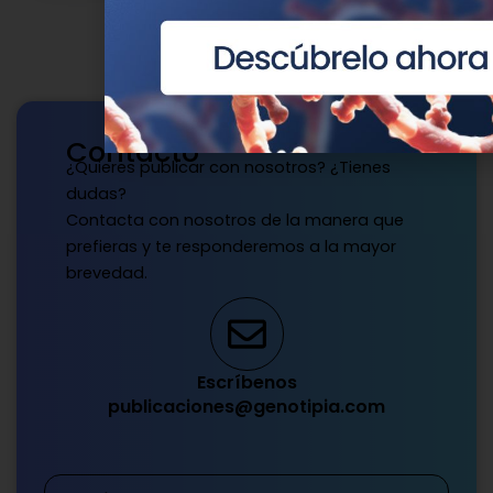
Contacto
¿Quieres publicar con nosotros? ¿Tienes
dudas?
Contacta con nosotros de la manera que
prefieras y te responderemos a la mayor
brevedad.
Escríbenos
publicaciones@genotipia.com
Nombre