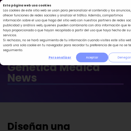
Ir
Esta página web usa cookies
al
Las cookies de este sitio web se usan para personalizar el contenido y los anuncios,
ofrecer funciones de redes sociales y analizar el tráfico. Además, compartimos
contenido
información sobre el uso que haga del sitio web con nuestros partners de redes soc
publicidad y análisis web, quienes pueden combinarla con otra información que le
haya proporcionado o que hayan recopilado a partir del uso que haya hecho de su
servicios.
Si rechazas, no se hará seguimiento de tu información cuando visites este sitio web
usará una sola cookie en tu navegador para recordar tu preferencia de que no se t
seguimiento.
Personalizar
Aceptar
Denegar
Genética Médica
News
Diseñan una