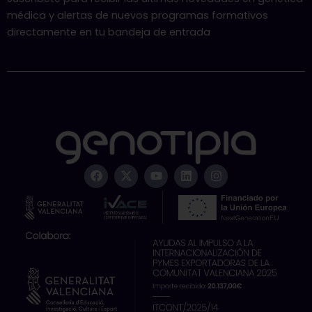
médica y alertas de nuevos programas formativos
directamente en tu bandeja de entrada
F
X
Y
L
I
a
-
o
i
n
c
t
u
n
s
e
w
t
k
t
b
i
u
e
a
o
t
b
d
g
o
t
e
i
r
k
e
n
a
r
m