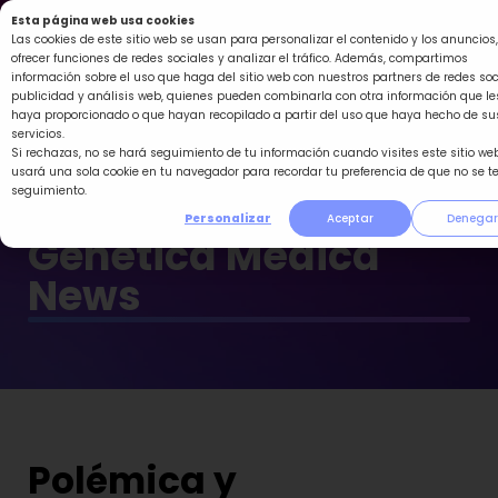
Ir
Esta página web usa cookies
al
Las cookies de este sitio web se usan para personalizar el contenido y los anuncios,
ofrecer funciones de redes sociales y analizar el tráfico. Además, compartimos
contenido
información sobre el uso que haga del sitio web con nuestros partners de redes soc
publicidad y análisis web, quienes pueden combinarla con otra información que le
haya proporcionado o que hayan recopilado a partir del uso que haya hecho de su
servicios.
Si rechazas, no se hará seguimiento de tu información cuando visites este sitio web
usará una sola cookie en tu navegador para recordar tu preferencia de que no se t
seguimiento.
Personalizar
Aceptar
Denegar
Genética Médica
News
Polémica y