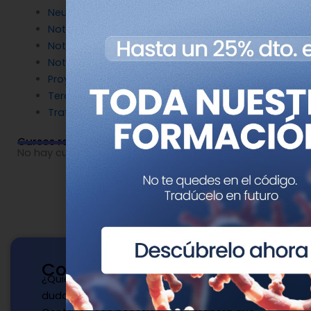
Neurociencia
Noticias de Genotipia
Noticias de investigación
Noticias patrocinadas
Proyectos
Terapia Génica
Tratamientos
Cursos relacionados
No hay cursos relacionados o imágenes disponibles.
Contacto
¿Quieres publicar con nosotros? ¿Tienes
dudas?