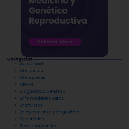
Categorías
Actualidad
Congresos
Coronavirus
CRISPR
Diagnóstico Genético
Enfermedades Raras
Entrevistas
Envejecimiento y longevidad
Epigenética
Farmacogenética