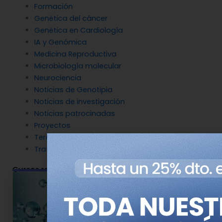
Formación
Genética del cáncer
Genética en Cardiología
IA y Genómica
Medicina Reproductiva
Microbiología molecular
Neurociencia
Noticias de Genotipia
Noticias de investigación
Noticias patrocinadas
Proyectos
Terapia Génica
Tratamientos
Cursos relacionados