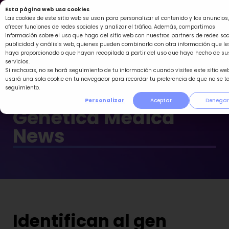
Ir
Esta página web usa cookies
al
Las cookies de este sitio web se usan para personalizar el contenido y los anuncios,
ofrecer funciones de redes sociales y analizar el tráfico. Además, compartimos
contenido
información sobre el uso que haga del sitio web con nuestros partners de redes soc
publicidad y análisis web, quienes pueden combinarla con otra información que le
haya proporcionado o que hayan recopilado a partir del uso que haya hecho de su
servicios.
Si rechazas, no se hará seguimiento de tu información cuando visites este sitio web
usará una sola cookie en tu navegador para recordar tu preferencia de que no se t
seguimiento.
Personalizar
Aceptar
Denegar
Genética Médica
News
Identifican al gen