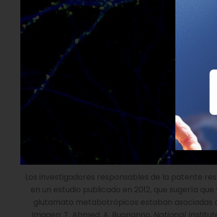
Los investigadores responsables de la patente res
en un estudio publicado en 2012, que sugería que
glutamato metabotrópicos estaban asociadas a 
Imagen: T. Ahmed, A. Buonanno,
National institu