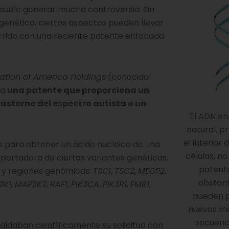
o suele generar mucha controversia. Sin
genético, ciertos aspectos pueden llevar
urrido con una reciente patente enfocada
ation of America Holdings
(conocida
ra
una patente que proporciona un
astorno del espectro autista o un
El ADN en
natural, p
el interior
s para obtener un ácido nucleico de una
células, n
s portadora de ciertas variantes genéticas.
patent
s y regiones genómicas:
TSC1
,
TSC2
,
MECP2
,
obstant
2K1
,
MAP2K2
,
RAF1
,
PIK3CA
,
PIK3R1
,
FMR1
,
pueden 
nuevos m
secuenc
aldaban científicamente su solicitud con