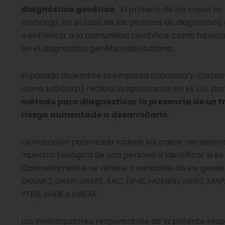
diagnóstico genético
. El primero de los casos n
embargo, en el caso de las pruebas de diagnóstico 
a enfrentar a la comunidad científica, como ha oc
en el diagnóstico genético del autismo.
El pasado diciembre la empresa
Laboratory Corpor
como LabCorp) recibía la aprobación en EE.UU. pa
método para diagnosticar la presencia de un tr
riesgo aumentado a desarrollarlo
.
La invención patentada incluye los pasos necesario
muestra biológica de una persona e identificar si e
Concretamente, se refiere a variantes de los gene
SHANK3
,
GRM1
,
GRM5
,
ARC
,
EIF4E
,
HOMER1
,
HRAS
,
MAP
PTEN
,
RHEB
o
UBE3A
.
Los investigadores responsables de la patente resp