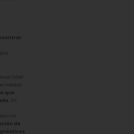
encontrar
ista
manual DSM-
nfermedad
la que
ado.
En
astorno
tación de
agnósticos