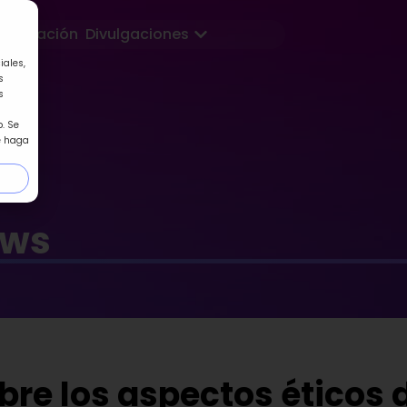
Abrir Divulgaciones
Formación
Divulgaciones
iales,
s
s
. Se
e haga
ews
bre los aspectos éticos 