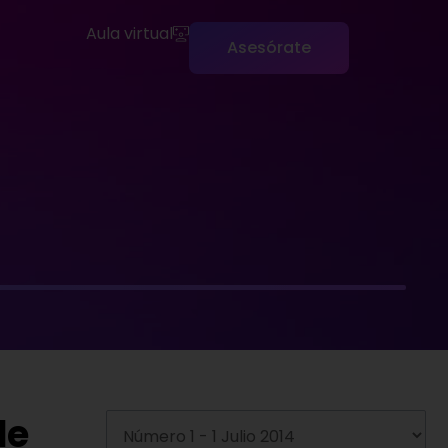
Aula virtual
Asesórate
de