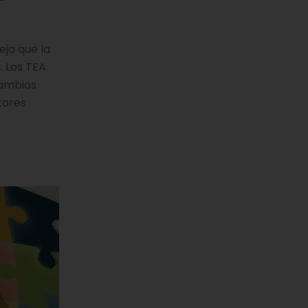
eja que la
. Los TEA
cambios
tores