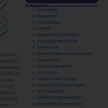
Categorías
Actualidad
Congresos
Coronavirus
CRISPR
Diagnóstico Genético
Enfermedades Raras
Entrevistas
Envejecimiento y longevidad
 su forma
Epigenética
resente en
Farmacogenética
 de nuestras
Formación
o puede ser
Genética del cáncer
ado. No
Genética en Cardiología
e, sí se
IA y Genómica
patentar
Medicina Reproductiva
étodos de
Microbiología molecular
iación o