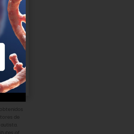
 obtenidos
ptores de
autista.
tutes of