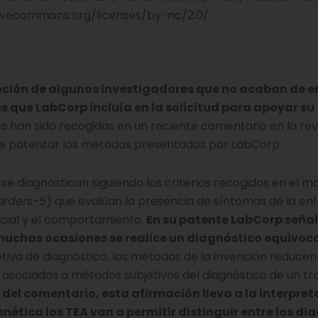
tivecommons.org/licenses/by-nc/2.0/.
nción de algunos investigadores que no acaban de 
s que LabCorp incluía en la solicitud para apoyar su
es han sido recogidas en un reciente comentario en la rev
 de patentar los métodos presentados por LabCorp.
a se diagnostican siguiendo los criterios recogidos en el 
orders-5
) que evalúan la presencia de síntomas de la e
ocial y el comportamiento.
En su patente LabCorp seña
muchas ocasiones se realice un diagnóstico equivoc
etiva de diagnóstico, los métodos de la invención reducen
asociados a métodos subjetivos del diagnóstico de un tr
s del comentario, esta afirmación lleva a la interpre
ética los TEA van a permitir distinguir entre los di