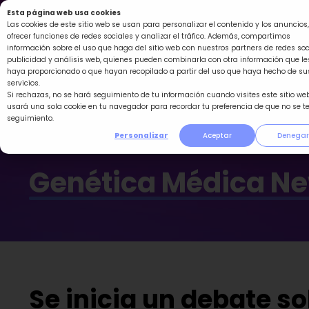
Ir
Esta página web usa cookies
al
Las cookies de este sitio web se usan para personalizar el contenido y los anuncios,
ofrecer funciones de redes sociales y analizar el tráfico. Además, compartimos
contenido
información sobre el uso que haga del sitio web con nuestros partners de redes soc
publicidad y análisis web, quienes pueden combinarla con otra información que le
haya proporcionado o que hayan recopilado a partir del uso que haya hecho de su
servicios.
Si rechazas, no se hará seguimiento de tu información cuando visites este sitio web
usará una sola cookie en tu navegador para recordar tu preferencia de que no se t
seguimiento.
Personalizar
Aceptar
Denegar
Genética Médica N
Se inicia un debate so