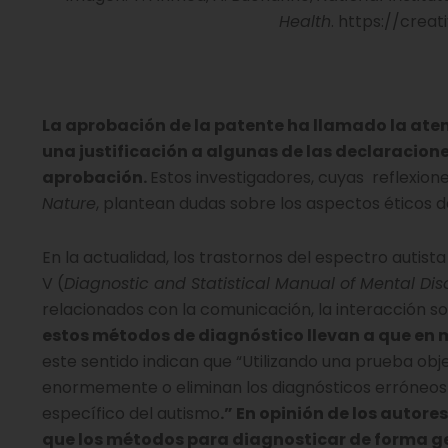
Health
. https://crea
La aprobación de la patente ha llamado la ate
una justificación a algunas de las declaracione
aprobación.
Estos investigadores, cuyas reflexion
Nature
, plantean dudas sobre los aspectos éticos
En la actualidad, los trastornos del espectro autist
V (
Diagnostic and Statistical Manual of Mental Dis
relacionados con la comunicación, la interacción s
estos métodos de diagnóstico llevan a que en 
este sentido indican que “Utilizando una prueba obj
enormemente o eliminan los diagnósticos erróneos 
específico del autismo
.” En opinión de los autore
que los métodos para diagnosticar de forma gen