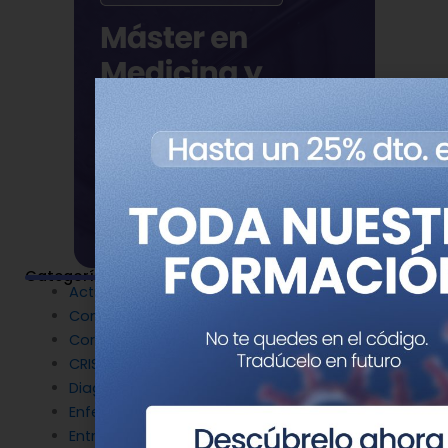
Categorías
Actualidad
Congresos
Coronavirus
CRISPR
Diagnóstico Genético
Enfermedades Raras
Entrevistas