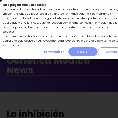
Ir
Esta página web usa cookies
al
Las cookies de este sitio web se usan para personalizar el contenido y los anuncios,
ofrecer funciones de redes sociales y analizar el tráfico. Además, compartimos
contenido
información sobre el uso que haga del sitio web con nuestros partners de redes soc
publicidad y análisis web, quienes pueden combinarla con otra información que le
haya proporcionado o que hayan recopilado a partir del uso que haya hecho de su
servicios.
Si rechazas, no se hará seguimiento de tu información cuando visites este sitio web
usará una sola cookie en tu navegador para recordar tu preferencia de que no se t
seguimiento.
Personalizar
Aceptar
Denegar
Genética Médica
News
La inhibición