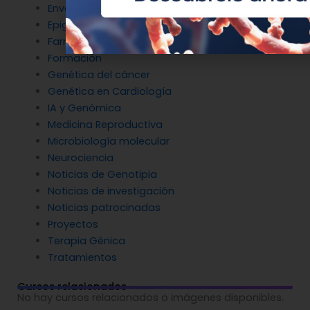
Envejecimiento y longevidad
Epigenética
Farmacogenética
Formación
Genética del cáncer
Genética en Cardiología
IA y Genómica
Medicina Reproductiva
Microbiología molecular
Neurociencia
Noticias de Genotipia
Noticias de investigación
Noticias patrocinadas
Proyectos
Terapia Génica
Tratamientos
Cursos relacionados
No hay cursos relacionados o imágenes disponibles.