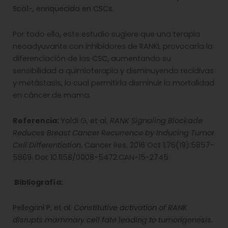
Sca1-, enriquecida en CSCs.
Por todo ello, este estudio sugiere que una terapia
neoadyuvante con inhibidores de RANKL provocaría la
diferenciación de las CSC, aumentando su
sensibilidad a quimioterapia y disminuyendo recidivas
y metástasis, lo cual permitiría disminuir la mortalidad
en cáncer de mama.
Referencia:
Yoldi G, et al.
RANK Signaling Blockade
Reduces Breast Cancer Recurrence by Inducing Tumor
Cell Differentiation
. Cancer Res. 2016 Oct 1;76(19):5857-
5869. Doi: 10.1158/0008-5472.CAN-15-2745
Bibliografía:
Pellegrini P, et al.
Constitutive activation of RANK
disrupts mammary cell fate leading to tumorigenesis
.