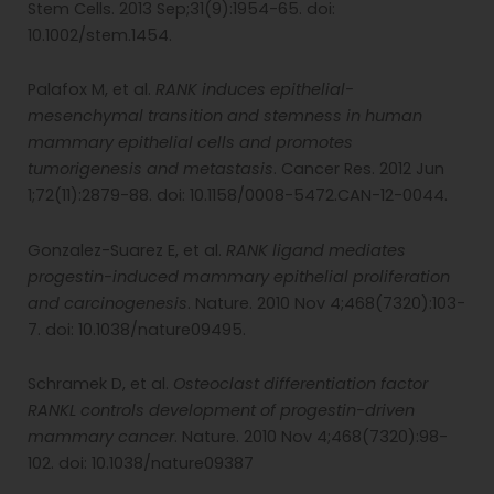
Stem Cells. 2013 Sep;31(9):1954-65. doi:
10.1002/stem.1454.
Palafox M, et al.
RANK induces epithelial-
mesenchymal transition and stemness in human
mammary epithelial cells and promotes
tumorigenesis and metastasis
. Cancer Res. 2012 Jun
1;72(11):2879-88. doi: 10.1158/0008-5472.CAN-12-0044.
Gonzalez-Suarez E, et al.
RANK ligand mediates
progestin-induced mammary epithelial proliferation
and carcinogenesis
. Nature. 2010 Nov 4;468(7320):103-
7. doi: 10.1038/nature09495.
Schramek D, et al.
Osteoclast differentiation factor
RANKL controls development of progestin-driven
mammary cancer
. Nature. 2010 Nov 4;468(7320):98-
102. doi: 10.1038/nature09387