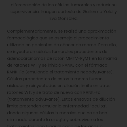
diferenciación de las células tumorales y reducir su
supervivencia. Imagen cortesía de Guillermo Yoldi y
Eva González.
Complementariamente, se realizó una aproximación
farmacológica que se asemeja al procedimiento
utilizado en pacientes de cáncer de mama. Para ello,
se inyectaron células tumorales procedentes de
adenocarcinomas de ratón MMTV-PyMT en la mama
de ratones WT y se inhibió RANKL con el fármaco
RANK-Fc (emulando el tratamiento neoadyuvante).
Células procedentes de estos tumores fueron
aisladas y reinyectadas en dilución límite en otros
ratones WT, y se trató de nuevo con RANK-Fc
(tratamiento adyuvante). Estos ensayos de dilución
límite pretenden emular la enfermedad “oculta”,
donde algunas células tumorales que no se han
eliminado durante la cirugía y sobreviven a los
tratamientos, dan lugar al cabo de los años a