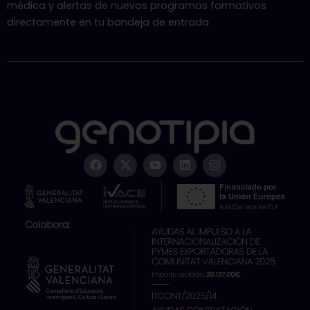
médica y alertas de nuevos programas formativos
directamente en tu bandeja de entrada
F
X
Y
L
I
a
-
o
i
n
c
t
u
n
s
e
w
t
k
t
b
i
u
e
a
o
t
b
d
g
o
t
e
i
r
k
e
n
a
r
m