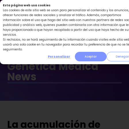
Ir
Esta página web usa cookies
al
Las cookies de este sitio web se usan para personalizar el contenido y los anuncios,
ofrecer funciones de redes sociales y analizar el tráfico. Además, compartimos
contenido
información sobre el uso que haga del sitio web con nuestros partners de redes soc
publicidad y análisis web, quienes pueden combinarla con otra información que le
haya proporcionado o que hayan recopilado a partir del uso que haya hecho de su
servicios.
Si rechazas, no se hará seguimiento de tu información cuando visites este sitio web
usará una sola cookie en tu navegador para recordar tu preferencia de que no se t
seguimiento.
Personalizar
Aceptar
Denegar
Genética Médica
News
La acumulación de