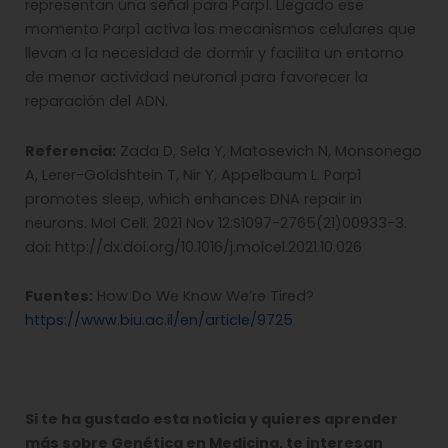
representan una señal para Parp1. Llegado ese
momento Parp1 activa los mecanismos celulares que
llevan a la necesidad de dormir y facilita un entorno
de menor actividad neuronal para favorecer la
reparación del ADN.
Referencia:
Zada D, Sela Y, Matosevich N, Monsonego
A, Lerer-Goldshtein T, Nir Y, Appelbaum L. Parp1
promotes sleep, which enhances DNA repair in
neurons. Mol Cell. 2021 Nov 12:S1097-2765(21)00933-3.
doi: http://dx.doi.org/10.1016/j.molcel.2021.10.026
Fuentes:
How Do We Know We’re Tired?
https://www.biu.ac.il/en/article/9725
Si te ha gustado esta noticia y quieres aprender
más sobre Genética en Medicina, te interesan