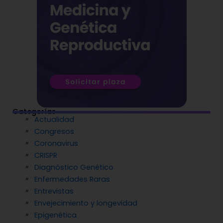
Categorías
Actualidad
Congresos
Coronavirus
CRISPR
Diagnóstico Genético
Enfermedades Raras
Entrevistas
Envejecimiento y longevidad
Epigenética