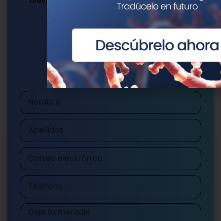
brevedad.
Escríbenos
publicaciones@genotipia.com
Nombre
Apellidos
Correo
electrónico
Teléfono
Mensaje