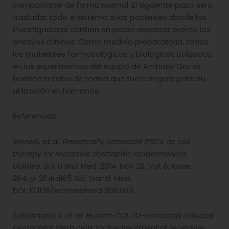
comportarse de forma normal. El siguiente paso será
trasladar todo el sistema a los pacientes donde los
investigadores confían en poder empezar pronto los
ensayos clínicos. Como medida preparatoria, todos
los materiales farmacológicos y biológicos utilizados
en los experimentos del equipo de Anthony Oro se
llevaron a cabo de forma que fuera segura para su
utilización en humanos.
Referencias:
Wenzel, et al.
Genetically corrected iPSCs as cell
therapy for recessive dystrophic epidermolysis
bullosa
. Sci Transl Med. 2014. Nov 26. Vol. 6, Issue
264, p. 264ra165 Sci. Transl. Med.
DOI: 10.1126/scitranslmed.3010083
Sebastiano V, et al.
Human COL7A1-corrected induced
pluripotent stem cells for the treatment of recessive