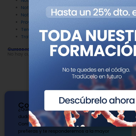
Noticias de Genotipia
Noticias de investigación
Noticias patrocinadas
Proyectos
Terapia Génica
Tratamientos
Cursos relacionados
No hay cursos relacionados o imágenes disponibles.
Contacto
¿Quieres publicar con nosotros? ¿Tienes
dudas?
Contacta con nosotros de la manera que
prefieras y te responderemos a la mayor