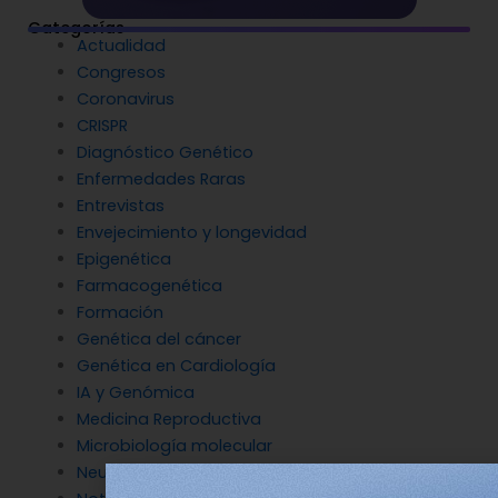
Categorías
Actualidad
Congresos
Coronavirus
CRISPR
Diagnóstico Genético
Enfermedades Raras
Entrevistas
Envejecimiento y longevidad
Epigenética
Farmacogenética
Formación
Genética del cáncer
Genética en Cardiología
IA y Genómica
Medicina Reproductiva
Microbiología molecular
Neurociencia