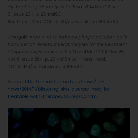
dystrophic epidermolysis bullosa
. 2014 Nov 26. Vol.
6, Issue 264, p. 264ra163
Sci. Transl. Med. DOI: 10.1126/scitranslmed.3009540
Umegaki-Arao N, et al.
Induced pluripotent stem cells
from human revertant keratinocytes for the treatment
of epidermolysis bullosa
. Sci Transl Med 2014 Nov 26.
Vol. 6, Issue 264, p. 264ra164 Sci. Transl. Med.
DOI: 10.1126/scitranslmed.3009342
Fuente:
http://med.stanford.edu/news/all-
news/2014/11/blistering-skin-disease-may-be-
treatable-with-therapeutic-reprog.html