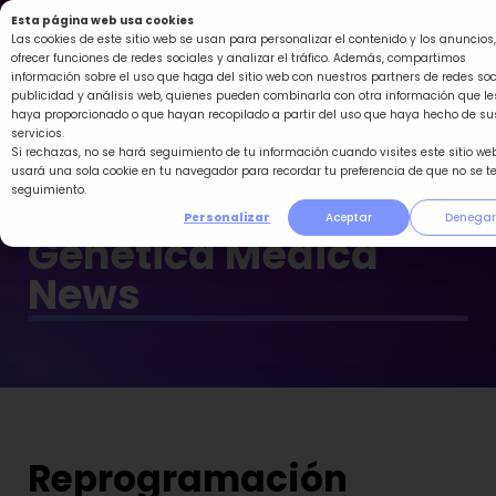
Ir
Esta página web usa cookies
al
Las cookies de este sitio web se usan para personalizar el contenido y los anuncios,
ofrecer funciones de redes sociales y analizar el tráfico. Además, compartimos
contenido
información sobre el uso que haga del sitio web con nuestros partners de redes soc
publicidad y análisis web, quienes pueden combinarla con otra información que le
haya proporcionado o que hayan recopilado a partir del uso que haya hecho de su
servicios.
Si rechazas, no se hará seguimiento de tu información cuando visites este sitio web
usará una sola cookie en tu navegador para recordar tu preferencia de que no se t
seguimiento.
Personalizar
Aceptar
Denegar
Genética Médica
News
Reprogramación