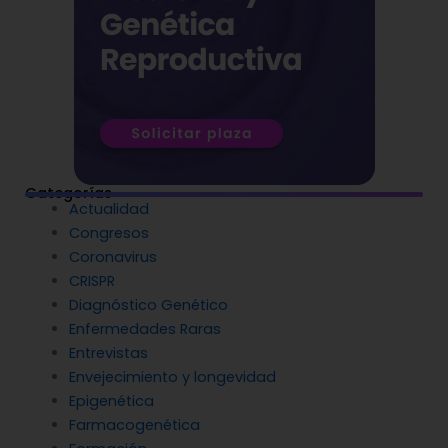
Categorías
Actualidad
Congresos
Coronavirus
CRISPR
Diagnóstico Genético
Enfermedades Raras
Entrevistas
Envejecimiento y longevidad
Epigenética
Farmacogenética