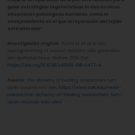
guiar estrategias regenerativas
in vivo
en otras
situaciones patológicas humanas, como el
envejecimiento en el que la reparación del tejido
está alterada”
.
Investigación original:
Kurita M, et al. In vivo
reprogramming of wound-resident cells generates
skin epithelial tissue. Nature. 2018. Doi:
https://doi.org/10.1038/s41586-018-0477-4
Fuente:
The alchemy of healing: researchers turn
open wounds into skin.
https://www.salk.edu/news-
release/the-alchemy-of-healing-researchers-turn-
open-wounds-into-skin/