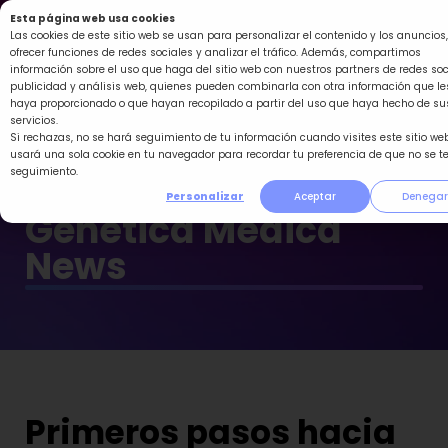
Ir
Esta página web usa cookies
al
Las cookies de este sitio web se usan para personalizar el contenido y los anuncios,
ofrecer funciones de redes sociales y analizar el tráfico. Además, compartimos
contenido
información sobre el uso que haga del sitio web con nuestros partners de redes soc
publicidad y análisis web, quienes pueden combinarla con otra información que le
haya proporcionado o que hayan recopilado a partir del uso que haya hecho de su
servicios.
Si rechazas, no se hará seguimiento de tu información cuando visites este sitio web
usará una sola cookie en tu navegador para recordar tu preferencia de que no se t
seguimiento.
Personalizar
Aceptar
Denegar
Genética Médica
News
Primeros pasos hacia