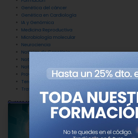
Formación
Genética del cáncer
Genética en Cardiología
IA y Genómica
Medicina Reproductiva
Microbiología molecular
Neurociencia
Noticias de Genotipia
Noticias de investigación
Noticias patrocinadas
Proyectos
Terapia Génica
Tratamientos
Cursos relacionados