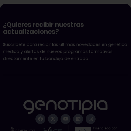
¿Quieres recibir nuestras
actualizaciones?
Suscríbete para recibir las últimas novedades en genética
médica y alertas de nuevos programas formativos
directamente en tu bandeja de entrada
F
X
Y
L
I
a
-
o
i
n
c
t
u
n
s
e
w
t
k
t