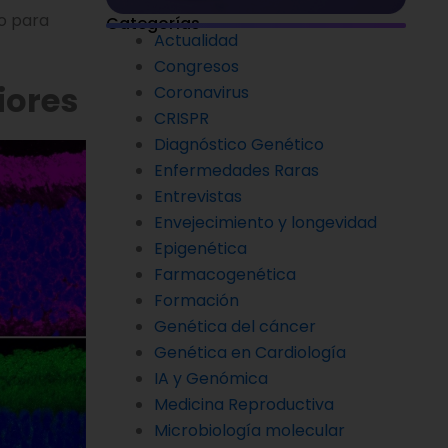
to para
Categorías
Actualidad
Congresos
iores
Coronavirus
CRISPR
Diagnóstico Genético
Enfermedades Raras
Entrevistas
Envejecimiento y longevidad
Epigenética
Farmacogenética
Formación
Genética del cáncer
Genética en Cardiología
IA y Genómica
Medicina Reproductiva
Microbiología molecular