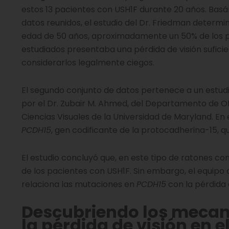
estos 13 pacientes con USH1F durante 20 años. Basá
datos reunidos, el estudio del Dr. Friedman determin
edad de 50 años, aproximadamente un 50% de los 
estudiados presentaba una pérdida de visión sufici
considerarlos legalmente ciegos.
El segundo conjunto de datos pertenece a un estudi
por el Dr. Zubair M. Ahmed, del Departamento de O
Ciencias Visuales de la Universidad de Maryland. E
PCDH15
, gen codificante de la protocadherina-15, 
El estudio concluyó que, en este tipo de ratones c
de los pacientes con USH1F. Sin embargo, el equipo
relaciona las mutaciones en
PCDH15
con la pérdida 
Descubriendo los mecan
la pérdida de visión en 