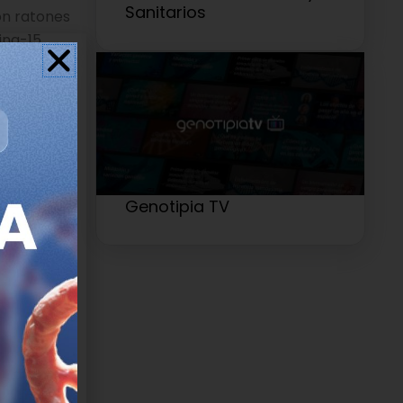
Sanitarios
on ratones
ina-15,
ionadas con
es en la
eléctrico a
cierta
Genotipia TV
 esenciales
males. Los
 las
er