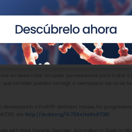
nes de la protocadherina-15, los autores desarrollaron 
l tratamiento, que consiste en la inyección intraperitone
élulas del ojo tanto en ratones adultos como en jóvenes. T
a en la función visual.
de los mecanismos celulares que causan la pérdida de vi
s para el desarrollo de tratamientos para la pérdida de 
ar en desarrollar terapias permanentes para tratar o p
, que también puedan corregir o reemplazar las otras fu
y, developed in a Pcdh15-deficient mouse, for progressive 
e67361. doi:
http://dx.doi.org/10.7554/eLife.67361
ple with Rare Genetic Disorder, According to Study in Mi