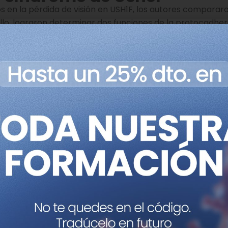
os en la pérdida de visión en USH1F, los autores comparar
lo, lograron determinar dos funciones de la protocadher
n USH1F, relacionadas con la visión.
ue la protocadherina-15 permite que las proteínas relac
r de los diferentes compartimentos de los fotorreceptor
as de detectar la luz y transmitirla en forma de impulso 
herina-15 en la retina estaría, por tanto, relacionada en 
tones con USH1F los niveles de retinoides, unas moléculas
iertas células, eran mucho menores que en los ratones nor
15 es necesaria para reciclar este tipo de compuestos en
tinoides como potencial
uera en el síndrome de Ush