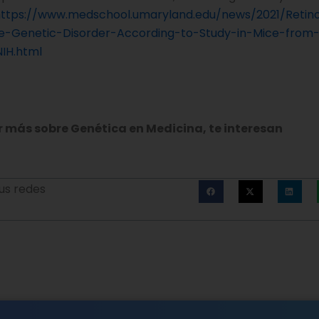
ttps://www.medschool.umaryland.edu/news/2021/Retino
e-Genetic-Disorder-According-to-Study-in-Mice-from
IH.html
r más sobre Genética en Medicina, te interesan
us redes