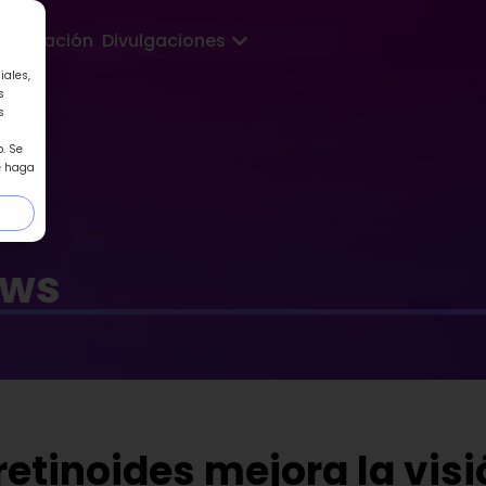
Abrir Divulgaciones
Formación
Divulgaciones
iales,
s
s
. Se
e haga
ews
retinoides mejora la visi