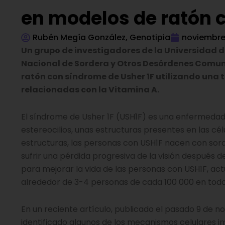
en modelos de ratón 
Rubén Megía González, Genotipia
noviembre 
Un grupo de investigadores de la Universidad de 
Nacional de Sordera y Otros Desórdenes Comuni
ratón con síndrome de Usher 1F utilizando una
relacionadas con la Vitamina A.
El síndrome de Usher 1F (USH1F) es una enfermedad 
estereocilios, unas estructuras presentes en las cél
estructuras, las personas con USH1F nacen con sor
sufrir una pérdida progresiva de la visión después 
para mejorar la vida de las personas con USH1F, a
alrededor de 3-4 personas de cada 100 000 en tod
En un reciente artículo, publicado el pasado 9 de n
identificado algunos de los mecanismos celulares i