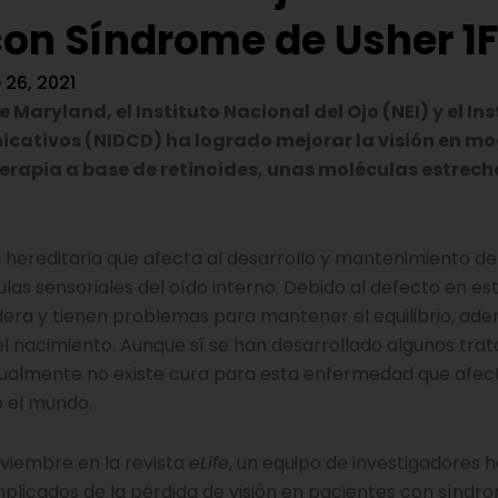
con Síndrome de Usher 1
26, 2021
Maryland, el Instituto Nacional del Ojo (NEI) y el Ins
cativos (NIDCD) ha logrado mejorar la visión en mo
 terapia a base de retinoides, unas moléculas estre
hereditaria que afecta al desarrollo y mantenimiento de
ulas sensoriales del oído interno. Debido al defecto en es
dera y tienen problemas para mantener el equilibrio, ad
del nacimiento. Aunque sí se han desarrollado algunos tra
ctualmente no existe cura para esta enfermedad que afec
o el mundo.
oviembre en la revista
eLife
, un equipo de investigadores 
mplicados de la pérdida de visión en pacientes con síndr