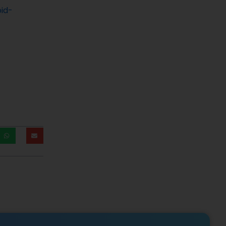
id-
-