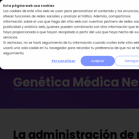
Ir
Esta página web usa cookies
al
Las cookies de este sitio web se usan para personalizar el contenido y los anuncios,
ofrecer funciones de redes sociales y analizar el tráfico. Además, compartimos
contenido
información sobre el uso que haga del sitio web con nuestros partners de redes soc
publicidad y análisis web, quienes pueden combinarla con otra información que le
haya proporcionado o que hayan recopilado a partir del uso que haya hecho de su
servicios.
Si rechazas, no se hará seguimiento de tu información cuando visites este sitio web
usará una sola cookie en tu navegador para recordar tu preferencia de que no se t
seguimiento.
Personalizar
Aceptar
Denegar
Genética Médica N
La administración de 