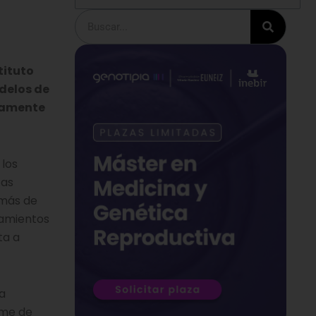
F
Buscar
tituto
delos de
chamente
 los
tas
emás de
tamientos
ta a
ha
ome de