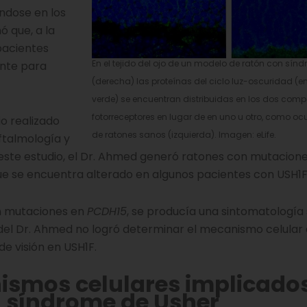
ndose en los
ó que, a la
pacientes
En el tejido del ojo de un modelo de ratón con sín
ente para
(derecha) las proteínas del ciclo luz-oscuridad (
verde) se encuentran distribuidas en los dos com
fotorreceptores en lugar de en uno u otro, como ocur
o realizado
de ratones sanos (izquierda). Imagen: eLife.
ftalmología y
n este estudio, el Dr. Ahmed generó ratones con mutacione
que se encuentra alterado en algunos pacientes con USH1F
on mutaciones en
PCDH15
, se producía una sintomatología s
 del Dr. Ahmed no logró determinar el mecanismo celular
de visión en USH1F.
ismos celulares implicado
el síndrome de Usher