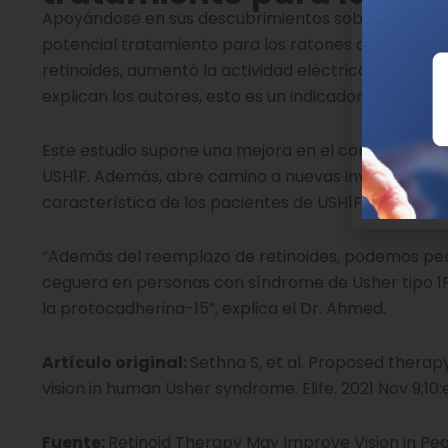
Apoyándose en sus descubrimientos sobre las funcio
potencial tratamiento para los ratones con USH1F. E
retinoides, aumentó la actividad eléctrica en las c
explican los autores, esto es un indicador de la mejor
Este estudio supone una mejora en el conocimiento 
USH1F. Además, abre camino a nuevas investigacione
característica de los pacientes de USH1F.
“Además del reemplazo de retinoides, podemos pens
ceguera en personas con síndrome de Usher tipo 1F
la protocadherina-15”, explica el Dr. Ahmed.
Artículo original:
Sethna S, et al. Proposed therap
vision in human Usher syndrome. Elife. 2021 Nov 9;10:
Fuente:
Retinoid Therapy May Improve Vision in Peo