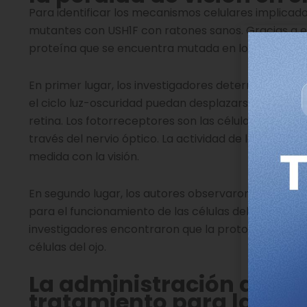
Para identificar los mecanismos celulares implicad
mutantes con USH1F con ratones sanos. Gracias a el
proteína que se encuentra mutada en los ratones co
En primer lugar, los investigadores determinaron q
el ciclo luz-oscuridad puedan desplazarse alrededo
retina. Los fotorreceptores son las células encargad
través del nervio óptico. La actividad de la protocad
medida con la visión.
En segundo lugar, los autores observaron que, en ra
para el funcionamiento de las células del ojo, en c
investigadores encontraron que la protocadherina-
células del ojo.
La administración de re
tratamiento para la ceg