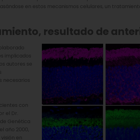
, basándose en estos mecanismos celulares, un tratamien
amiento, resultado de anter
colaborado
es implicados
Los autores se
s
s necesarios
acientes con
r el Dr.
 de Genética
el año 2000,
visión en