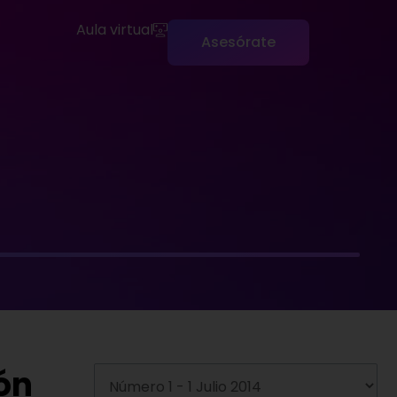
Aula virtual
Asesórate
ón