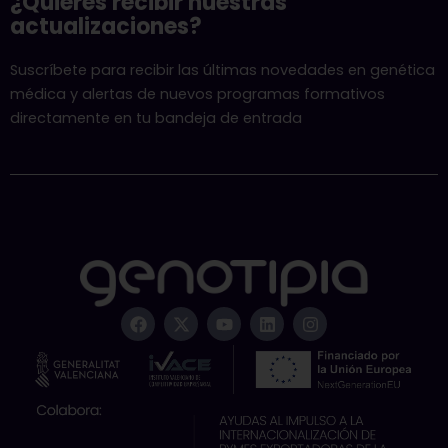
¿Quieres recibir nuestras
actualizaciones?
Suscríbete para recibir las últimas novedades en genética
médica y alertas de nuevos programas formativos
directamente en tu bandeja de entrada
F
X
Y
L
I
a
-
o
i
n
c
t
u
n
s
e
w
t
k
t
b
i
u
e
a
o
t
b
d
g
o
t
e
i
r
k
e
n
a