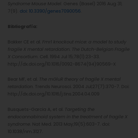
Syndrome Mouse Model
. Genes (Basel) 2016 Aug 31;
7(9).
doi: 10.3390/genes7090056
.
Bibliografía:
Bakker CE et al.
Fmr1 knockout mice: a model to study
fragile X mental retardation. The Dutch-Belgian Fragile
X Consortium
. Cell. 1994 Jul 15;78(1):23-33.
http://dx.doi.org/10.1016/0092-8674(94)90569-X
Bear MF, et al.
The mGluR theory of fragile X mental
retardation
. Trends Neurosci. 2004 Jul;27(7):370-7. Doi:
http://dx.doi.org/10.1016/j.tins.2004.04.009
Busquets-Garcia A, et al.
Targeting the
endocannabinoid system in the treatment of fragile X
syndrome
. Nat Med. 2013 May;19(5):603-7. doi:
10.1038/nm.3127.