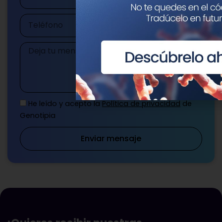
electrónico
Teléfono
Mensaje
He leído y acepto la
Política de privacidad
de
Genotipia
Enviar mensaje