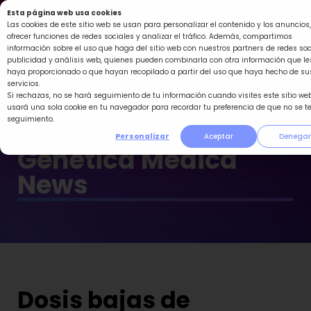
Ir
Esta página web usa cookies
al
Las cookies de este sitio web se usan para personalizar el contenido y los anuncios,
ofrecer funciones de redes sociales y analizar el tráfico. Además, compartimos
contenido
información sobre el uso que haga del sitio web con nuestros partners de redes soc
publicidad y análisis web, quienes pueden combinarla con otra información que le
haya proporcionado o que hayan recopilado a partir del uso que haya hecho de su
servicios.
Si rechazas, no se hará seguimiento de tu información cuando visites este sitio web
usará una sola cookie en tu navegador para recordar tu preferencia de que no se t
seguimiento.
Personalizar
Aceptar
Denegar
Genética Médica
News
Dosis bajas de