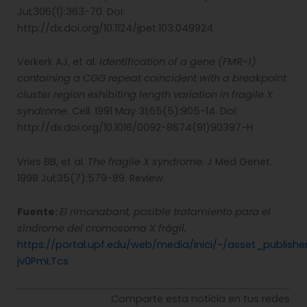
Jul;306(1):363-70. Doi:
http://dx.doi.org/10.1124/jpet.103.049924
Verkerk AJ, et al.
Identification of a gene (FMR-1)
containing a CGG repeat coincident with a breakpoint
cluster region exhibiting length variation in fragile X
syndrome
. Cell. 1991 May 31;65(5):905-14. Doi:
http://dx.doi.org/10.1016/0092-8674(91)90397-H
Vries BB, et al.
The fragile X syndrome
. J Med Genet.
1998 Jul;35(7):579-89. Review.
Fuente:
El rimonabant, posible tratamiento para el
síndrome del cromosoma X frágil.
https://portal.upf.edu/web/media/inici/-/asset_publis
jv0PmLTcs
Comparte esta noticia en tus redes