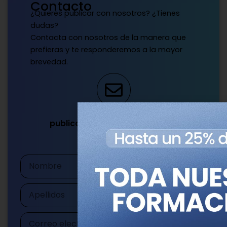
Contacto
¿Quieres publicar con nosotros? ¿Tienes
dudas?
Contacta con nosotros de la manera que
prefieras y te responderemos a la mayor
brevedad.
Escríbenos
publicaciones@genotipia.com
Nombre
Apellidos
Correo