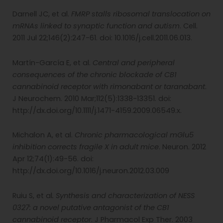
Darnell JC, et al.
FMRP stalls ribosomal translocation on
mRNAs linked to synaptic function and autism
. Cell.
2011 Jul 22;146(2):247-61. doi: 10.1016/j.cell.2011.06.013.
Martín-García E, et al.
Central and peripheral
consequences of the chronic blockade of CB1
cannabinoid receptor with rimonabant or taranabant
.
J Neurochem. 2010 Mar;112(5):1338-13351. doi:
http://dx.doi.org/10.1111/j.1471-4159.2009.06549.x.
Michalon A, et al.
Chronic pharmacological mGlu5
inhibition corrects fragile X in adult mice
. Neuron. 2012
Apr 12;74(1):49-56. doi:
http://dx.doi.org/10.1016/j.neuron.2012.03.009
Ruiu S, et al
. Synthesis and characterization of NESS
0327: a novel putative antagonist of the CB1
cannabinoid receptor
. J Pharmacol Exp Ther. 2003