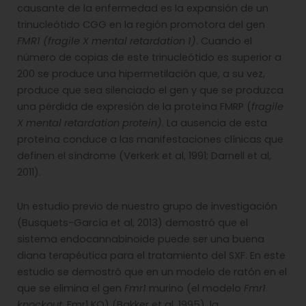
causante de la enfermedad es la expansión de un
trinucleótido CGG en la región promotora del gen
FMR1 (fragile X mental retardation 1)
. Cuando el
número de copias de este trinucleótido es superior a
200 se produce una hipermetilación que, a su vez,
produce que sea silenciado el gen y que se produzca
una pérdida de expresión de la proteína FMRP (
fragile
X mental retardation protein)
. La ausencia de esta
proteína conduce a las manifestaciones clínicas que
definen el síndrome (Verkerk et al, 1991; Darnell et al,
2011).
Un estudio previo de nuestro grupo de investigación
(Busquets-García et al, 2013) demostró que el
sistema endocannabinoide puede ser una buena
diana terapéutica para el tratamiento del SXF. En este
estudio se demostró que en un modelo de ratón en el
que se elimina el gen
Fmr1
murino (el modelo
Fmr1
knockout
, Fmr1 KO) (Bakker et al, 1995), la