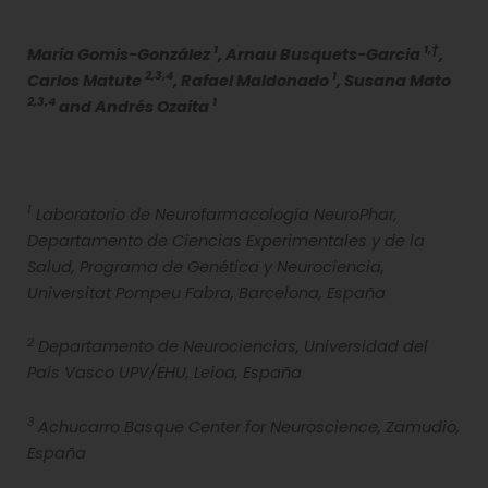
1
1,†
Maria Gomis-González
, Arnau Busquets-Garcia
,
2,3,4
1
Carlos Matute
, Rafael Maldonado
, Susana Mato
2,3,4
1
and Andrés Ozaita
1
Laboratorio de Neurofarmacología NeuroPhar,
Departamento de Ciencias Experimentales y de la
Salud, Programa de Genética y Neurociencia,
Universitat Pompeu Fabra, Barcelona, España
2
Departamento de Neurociencias, Universidad del
País Vasco UPV/EHU, Leioa, España
3
Achucarro Basque Center for Neuroscience, Zamudio,
España