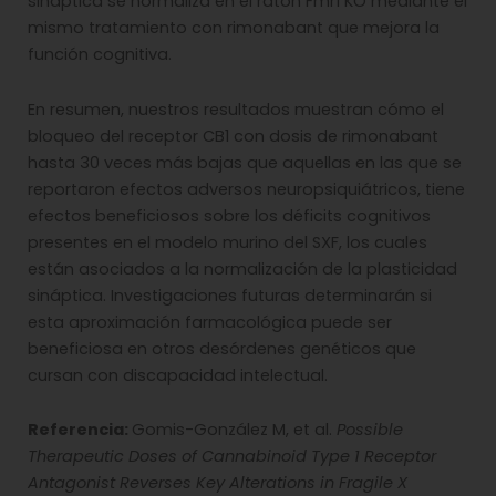
sináptica se normaliza en el ratón Fmr1 KO mediante el
mismo tratamiento con rimonabant que mejora la
función cognitiva.
En resumen, nuestros resultados muestran cómo el
bloqueo del receptor CB1 con dosis de rimonabant
hasta 30 veces más bajas que aquellas en las que se
reportaron efectos adversos neuropsiquiátricos, tiene
efectos beneficiosos sobre los déficits cognitivos
presentes en el modelo murino del SXF, los cuales
están asociados a la normalización de la plasticidad
sináptica. Investigaciones futuras determinarán si
esta aproximación farmacológica puede ser
beneficiosa en otros desórdenes genéticos que
cursan con discapacidad intelectual.
Referencia:
Gomis-González M, et al.
Possible
Therapeutic Doses of Cannabinoid Type 1 Receptor
Antagonist Reverses Key Alterations in Fragile X