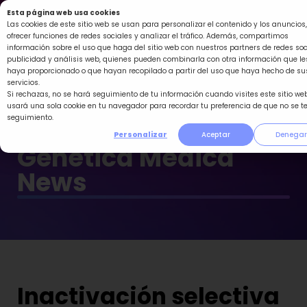
Ir
Esta página web usa cookies
al
Las cookies de este sitio web se usan para personalizar el contenido y los anuncios,
ofrecer funciones de redes sociales y analizar el tráfico. Además, compartimos
contenido
información sobre el uso que haga del sitio web con nuestros partners de redes soc
publicidad y análisis web, quienes pueden combinarla con otra información que le
haya proporcionado o que hayan recopilado a partir del uso que haya hecho de su
servicios.
Si rechazas, no se hará seguimiento de tu información cuando visites este sitio web
usará una sola cookie en tu navegador para recordar tu preferencia de que no se t
seguimiento.
Personalizar
Aceptar
Denegar
Genética Médica
News
Inactivación selectiva