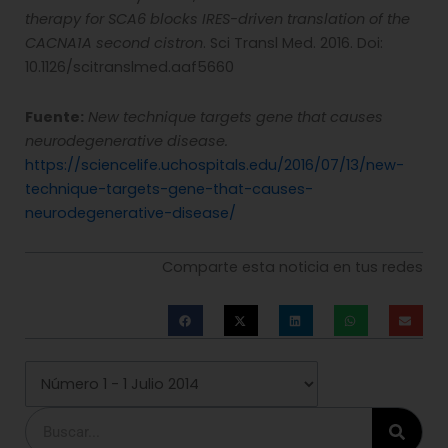
therapy for SCA6 blocks IRES-driven translation of the
CACNA1A second cistron
. Sci Transl Med. 2016. Doi:
10.1126/scitranslmed.aaf5660
Fuente:
New technique targets gene that causes
neurodegenerative disease.
https://sciencelife.uchospitals.edu/2016/07/13/new-
technique-targets-gene-that-causes-
neurodegenerative-disease/
Comparte esta noticia en tus redes
Buscar