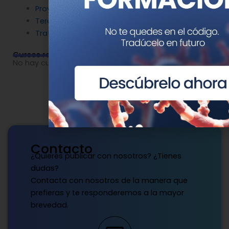
Proyectos
Terapia Génica
Tratamientos
Cursos relacionados
No hay cursos relacionados o imágenes disponibles.
Contacto
¿Quieres publicar con nosotros? ¿Tienes
dudas?
Contacta con nosotros de la manera que
prefieras y te responderemos a la mayor
brevedad.