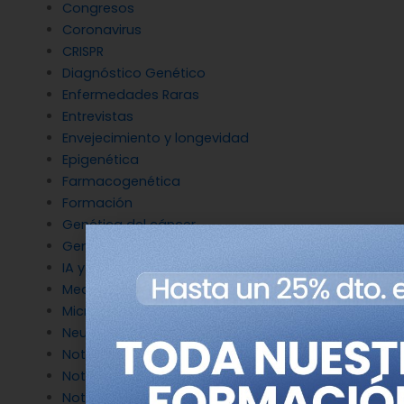
Congresos
Coronavirus
CRISPR
Diagnóstico Genético
Enfermedades Raras
Entrevistas
Envejecimiento y longevidad
Epigenética
Farmacogenética
Formación
Genética del cáncer
Genética en Cardiología
IA y Genómica
Medicina Reproductiva
Microbiología molecular
Neurociencia
Noticias de Genotipia
Noticias de investigación
Noticias patrocinadas