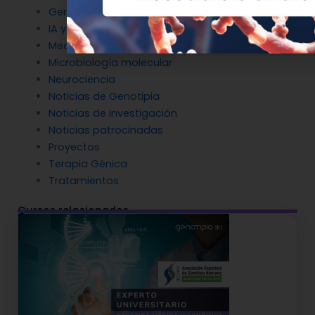
Genética en Cardiología
IA y Genómica
Medicina Reproductiva
Microbiología molecular
Neurociencia
Noticias de Genotipia
Noticias de investigación
Noticias patrocinadas
Proyectos
Terapia Génica
Tratamientos
Cursos relacionados