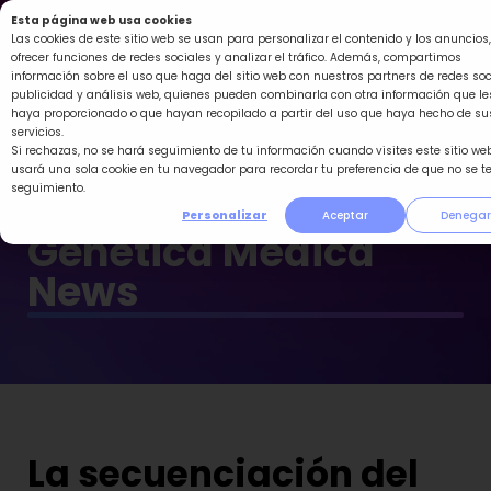
Ir
Esta página web usa cookies
al
Las cookies de este sitio web se usan para personalizar el contenido y los anuncios,
ofrecer funciones de redes sociales y analizar el tráfico. Además, compartimos
contenido
información sobre el uso que haga del sitio web con nuestros partners de redes soc
publicidad y análisis web, quienes pueden combinarla con otra información que le
haya proporcionado o que hayan recopilado a partir del uso que haya hecho de su
servicios.
Si rechazas, no se hará seguimiento de tu información cuando visites este sitio web
usará una sola cookie en tu navegador para recordar tu preferencia de que no se t
seguimiento.
Personalizar
Aceptar
Denegar
Genética Médica
News
La secuenciación del