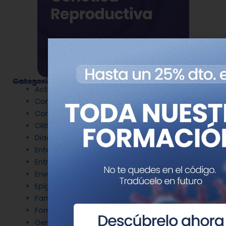
Categorías
Actualidad
Congresos
Coronavirus
CRISPR
Diagnóstico Genético
Enfermedades Raras
Entrevistas
Envejecimiento y longevidad
Epigenética
Farmacogenética
Formación
Genética del cáncer