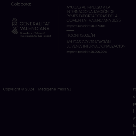
o
t
b
d
g
o
t
e
i
r
k
e
n
a
r
m
Copyright © 2024 – Medigene Press S.L
P
d
p
|
A
l
|