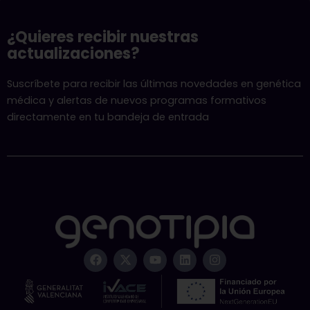
¿Quieres recibir nuestras
actualizaciones?
Suscríbete para recibir las últimas novedades en genética
médica y alertas de nuevos programas formativos
directamente en tu bandeja de entrada
F
X
Y
L
I
a
-
o
i
n
c
t
u
n
s
e
w
t
k
t
b
i
u
e
a