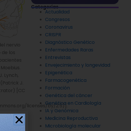
Categorías
Actualidad
Congresos
Coronavirus
CRISPR
Diagnóstico Genético
el nervio
Enfermedades Raras
 de los
Entrevistas
pacientes
Envejecimiento y longevidad
 Moebius.
Epigenética
J. Lynch,
Farmacogenética
(Patrick J.
Formación
strator) [CC
Genética del cáncer
Genética en Cardiología
mmons.org/licenses/by/2.5)].
IA y Genómica
Medicina Reproductiva
Microbiología molecular
una parte