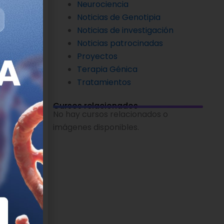
Neurociencia
o
Noticias de Genotipia
ones
de
Noticias de investigación
3
Noticias patrocinadas
Proyectos
Terapia Génica
a
Tratamientos
n pacientes
 hacia su
Cursos relacionados
No hay cursos relacionados o
tica de
imágenes disponibles.
porádicos,
os en
el facial.
mmun. 2015