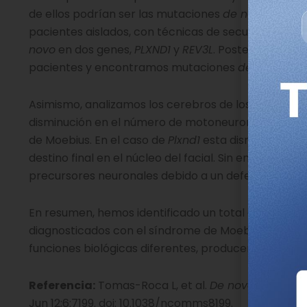
de ellos podrían ser las mutaciones
de novo.
Para c
pacientes aislados, con técnicas de secuenciación
novo
en dos genes,
PLXND1
y
REV3L
. Posteriormente
pacientes y encontramos mutaciones
de novo
adic
Asimismo, analizamos los cerebros de los ratones
disminución en el número de motoneuronas en el núc
de Moebius. En el caso de
Plxnd1
esta disminución se
destino final en el núcleo del facial. Sin embargo, la
precursores neuronales debido a un defecto en la r
En resumen, hemos identificado un total de seis m
diagnosticados con el síndrome de Moebius. Ademá
funciones biológicas diferentes, producen una dism
Referencia:
Tomas-Roca L, et al.
De novo mutation
Jun 12;6:7199. doi: 10.1038/ncomms8199.