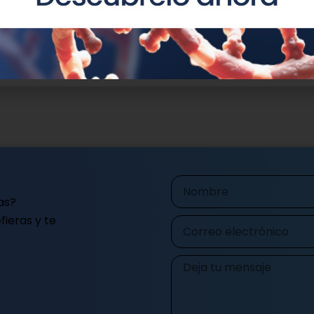
us redes
Nombre
as?
ieras y te
Correo
electrónico
Mensaje