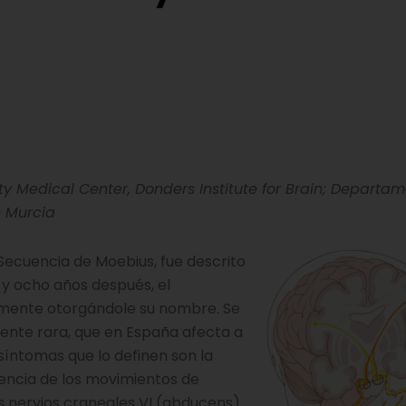
 Medical Center, Donders Institute for Brain; Departa
e Murcia
ecuencia de Moebius, fue descrito
 y ocho años después, el
samente otorgándole su nombre. Se
nte rara, que en España afecta a
 síntomas que lo definen son la
usencia de los movimientos de
os nervios craneales VI (abducens)