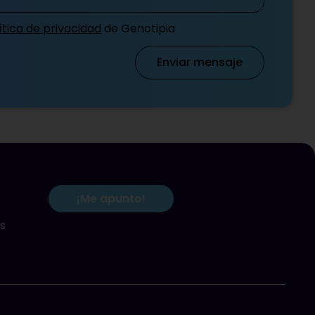
ítica de privacidad
de Genotipia
Enviar mensaje
¡Me apunto!
s