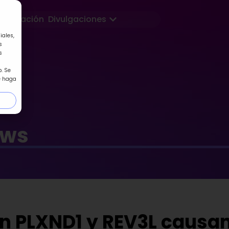
Abrir Divulgaciones
Formación
Divulgaciones
iales,
s
s
. Se
e haga
ews
n PLXND1 y REV3L causan