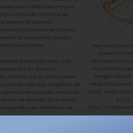
s pueden estar afectados como el
spectro clínico del síndrome de
en presentar problemas
munes son: problemas en el habla
e miembros, estrabismo, paladar
fectos sensoriales.
Representación d
craneal VII, uno
afectados en los 
debatida durante décadas, y las
con síndrome de
vasculares y los defectos
Imagen: Patrick 
ar sostiene que las alteraciones
medical illustrator 
 a una falta del riego sanguíneo de
Lynch, medical illu
ía genética se apoya en unos raros
BY 2.5
síndrome de Moebius. Sin embargo,
(http://creativeco
 esporádica, en familias en las
acientes son esporádicos, especulamos que la causa de 