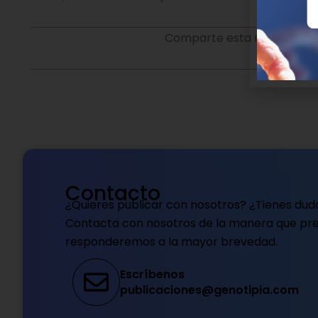
Comparte esta noticia en t
Contacto
¿Quieres publicar con nosotros? ¿Tienes dud
Contacta con nosotros de la manera que pref
responderemos a la mayor brevedad.
Escríbenos
publicaciones@genotipia.com