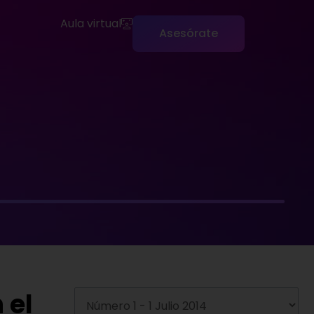
Aula virtual
Asesórate
 el