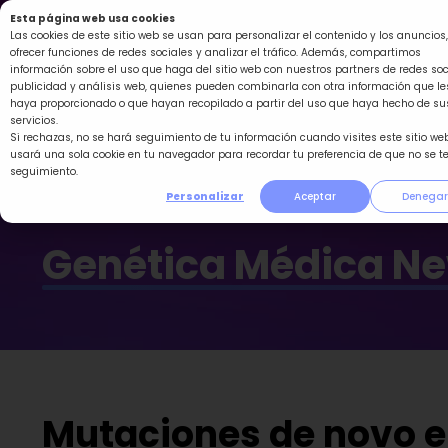
Ir
Esta página web usa cookies
al
Las cookies de este sitio web se usan para personalizar el contenido y los anuncios,
ofrecer funciones de redes sociales y analizar el tráfico. Además, compartimos
contenido
información sobre el uso que haga del sitio web con nuestros partners de redes soc
publicidad y análisis web, quienes pueden combinarla con otra información que le
haya proporcionado o que hayan recopilado a partir del uso que haya hecho de su
servicios.
Si rechazas, no se hará seguimiento de tu información cuando visites este sitio web
usará una sola cookie en tu navegador para recordar tu preferencia de que no se t
seguimiento.
Personalizar
Aceptar
Denegar
Genética Médica N
Mutaciones de novo e