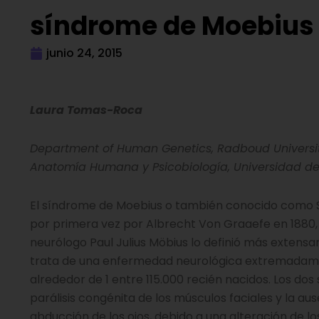
síndrome de Moebius
junio 24, 2015
Laura Tomas-Roca
Department of Human Genetics, Radboud University
Anatomía Humana y Psicobiología, Universidad d
El síndrome de Moebius o también conocido como S
por primera vez por Albrecht Von Graaefe en 1880,
neurólogo Paul Julius Möbius lo definió más exten
trata de una enfermedad neurológica extremadame
alrededor de 1 entre 115.000 recién nacidos. Los dos
parálisis congénita de los músculos faciales y la a
abducción de los ojos, debido a una alteración de l