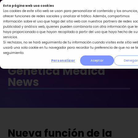
Ir
Esta página web usa cookies
al
Las cookies de este sitio web se usan para personalizar el contenido y los anuncios,
ofrecer funciones de redes sociales y analizar el tráfico. Además, compartimos
contenido
información sobre el uso que haga del sitio web con nuestros partners de redes soc
publicidad y análisis web, quienes pueden combinarla con otra información que le
haya proporcionado o que hayan recopilado a partir del uso que haya hecho de su
servicios.
Si rechazas, no se hará seguimiento de tu información cuando visites este sitio web
usará una sola cookie en tu navegador para recordar tu preferencia de que no se t
seguimiento.
Personalizar
Aceptar
Denegar
Genética Médica
News
Nueva función de la