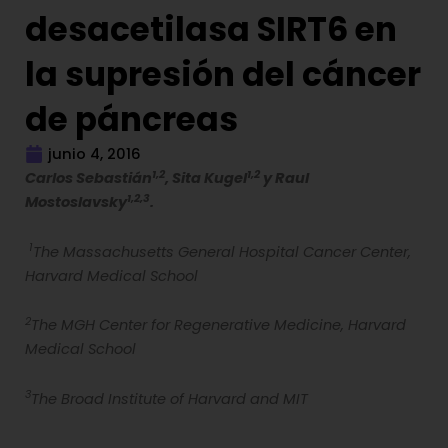
desacetilasa SIRT6 en
la supresión del cáncer
de páncreas
junio 4, 2016
1,2
1,2
Carlos Sebastián
, Sita Kugel
y Raul
1,2,3
Mostoslavsky
.
1
The Massachusetts General Hospital Cancer Center,
Harvard Medical School
2
The MGH Center for Regenerative Medicine, Harvard
Medical School
3
The Broad Institute of Harvard and MIT