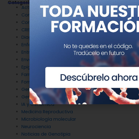
Categorías
Actualidad
Congresos
Coronavirus
CRISPR
Diagnóstico Genético
Enfermedades Raras
Entrevistas
Envejecimiento y longevidad
Epigenética
Farmacogenética
Formación
Genética del cáncer
Genética en Cardiología
IA y Genómica
Medicina Reproductiva
Microbiología molecular
Neurociencia
Noticias de Genotipia