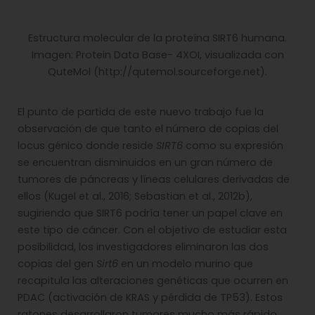
Estructura molecular de la proteína SIRT6 humana.
Imagen: Protein Data Base- 4XOI, visualizada con
QuteMol (http://qutemol.sourceforge.net).
El punto de partida de este nuevo trabajo fue la
observación de que tanto el número de copias del
locus génico donde reside
SIRT6
como su expresión
se encuentran disminuidos en un gran número de
tumores de páncreas y líneas celulares derivadas de
ellos (Kugel et al., 2016; Sebastian et al., 2012b),
sugiriendo que SIRT6 podría tener un papel clave en
este tipo de cáncer. Con el objetivo de estudiar esta
posibilidad, los investigadores eliminaron las dos
copias del gen
Sirt6
en un modelo murino que
recapitula las alteraciones genéticas que ocurren en
PDAC (activación de KRAS y pérdida de TP53). Estos
ratones desarrollaron tumores mucho más rápido