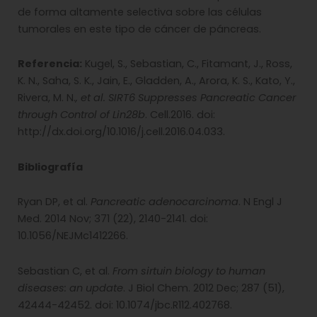
de forma altamente selectiva sobre las células
tumorales en este tipo de cáncer de páncreas.
Referencia:
Kugel, S., Sebastian, C., Fitamant, J., Ross,
K. N., Saha, S. K., Jain, E., Gladden, A., Arora, K. S., Kato, Y.,
Rivera, M. N.
, et al.
SIRT6 Suppresses Pancreatic Cancer
through Control of Lin28b
. Cell.2016. doi:
http://dx.doi.org/10.1016/j.cell.2016.04.033.
Bibliografía
Ryan DP, et al.
Pancreatic adenocarcinoma
. N Engl J
Med. 2014 Nov; 371 (22), 2140-2141. doi:
10.1056/NEJMc1412266.
Sebastian C, et al.
From sirtuin biology to human
diseases: an update
. J Biol Chem. 2012 Dec; 287 (51),
42444-42452. doi: 10.1074/jbc.R112.402768.