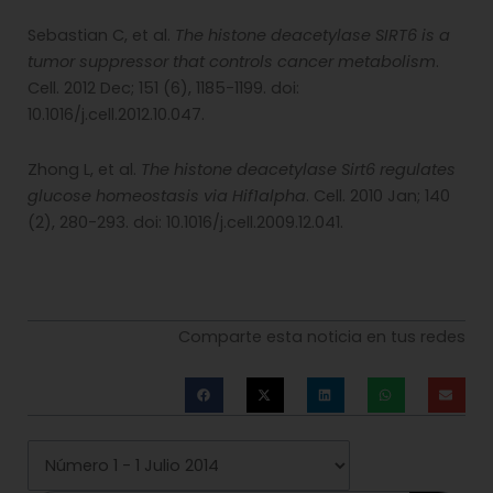
Sebastian C, et al.
The histone deacetylase SIRT6 is a
tumor suppressor that controls cancer metabolism
.
Cell. 2012 Dec; 151 (6), 1185-1199. doi:
10.1016/j.cell.2012.10.047.
Zhong L, et al.
The histone deacetylase Sirt6 regulates
glucose homeostasis via Hif1alpha
. Cell. 2010 Jan; 140
(2), 280-293. doi: 10.1016/j.cell.2009.12.041.
Comparte esta noticia en tus redes