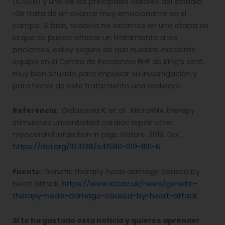
(ICGEB) y uno de los principales autores del estudio:
«Se trata de un avance muy emocionante en el
campo. Si bien, todavía no estamos en una etapa en
la que se pueda ofrecer un tratamiento a los
pacientes, estoy seguro de que nuestro excelente
equipo en el Centro de Excelencia BHF de King’s está
muy bien situado para impulsar su investigación y
para hacer de este tratamiento una realidad».
Referencia:
Gabisonia K, et al. MicroRNA therapy
stimulates uncontrolled cardiac repair after
myocardial infarction in pigs. Nature. 2019. Doi:
https://doi.org/10.1038/s41586-019-1191-6
Fuente:
Genetic therapy heals damage caused by
heart attack.
https://www.kcl.ac.uk/news/genetic-
therapy-heals-damage-caused-by-heart-attack
Si te ha gustado esta noticia y quieres aprender