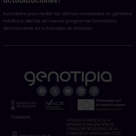
actualizaciones?
Suscríbete para recibir las últimas novedades en genética
médica y alertas de nuevos programas formativos
directamente en tu bandeja de entrada
F
X
Y
L
I
a
-
o
i
n
c
t
u
n
s
e
w
t
k
t
b
i
u
e
a
o
t
b
d
g
o
t
e
i
r
k
e
n
a
r
m