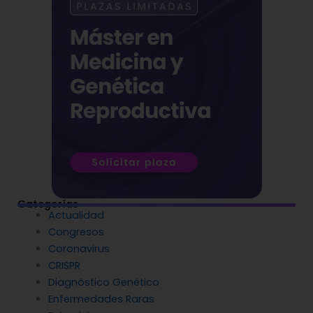
Categorías
Actualidad
Congresos
Coronavirus
CRISPR
Diagnóstico Genético
Enfermedades Raras