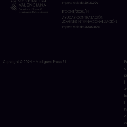
Copyright © 2024 – Medigene Press S.L
P
d
p
|
A
l
|
P
d
c