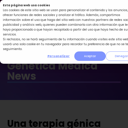
Ir
Esta página web usa cookies
al
Las cookies de este sitio web se usan para personalizar el contenido y los anuncios,
ofrecer funciones de redes sociales y analizar el tráfico. Además, compartimos
contenido
información sobre el uso que haga del sitio web con nuestros partners de redes soc
publicidad y análisis web, quienes pueden combinarla con otra información que le
haya proporcionado o que hayan recopilado a partir del uso que haya hecho de su
servicios.
Si rechazas, no se hará seguimiento de tu información cuando visites este sitio web
usará una sola cookie en tu navegador para recordar tu preferencia de que no se t
seguimiento.
Personalizar
Aceptar
Denegar
Genética Médica
News
Una terapia génica