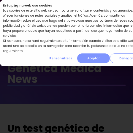
Ir
Esta página web usa cookies
al
Las cookies de este sitio web se usan para personalizar el contenido y los anuncios,
ofrecer funciones de redes sociales y analizar el tráfico. Además, compartimos
contenido
información sobre el uso que haga del sitio web con nuestros partners de redes soc
publicidad y análisis web, quienes pueden combinarla con otra información que le
haya proporcionado o que hayan recopilado a partir del uso que haya hecho de su
servicios.
Si rechazas, no se hará seguimiento de tu información cuando visites este sitio web
usará una sola cookie en tu navegador para recordar tu preferencia de que no se t
seguimiento.
Personalizar
Aceptar
Denegar
Genética Médica
News
Un test genético de