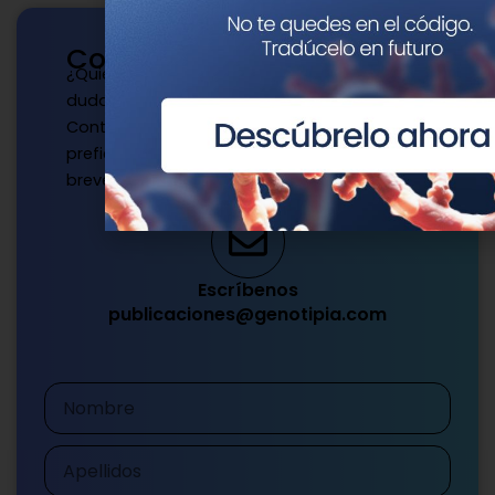
Contacto
¿Quieres publicar con nosotros? ¿Tienes
dudas?
Contacta con nosotros de la manera que
prefieras y te responderemos a la mayor
brevedad.
Escríbenos
publicaciones@genotipia.com
Nombre
Apellidos