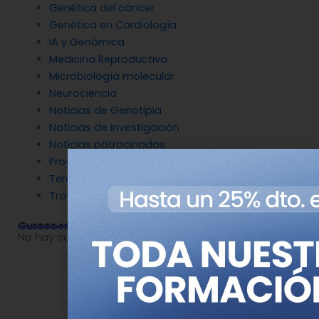
Genética del cáncer
Genética en Cardiología
IA y Genómica
Medicina Reproductiva
Microbiología molecular
Neurociencia
Noticias de Genotipia
Noticias de investigación
Noticias patrocinadas
Proyectos
Terapia Génica
Tratamientos
Cursos relacionados
No hay cursos relacionados o imágenes disponibles.