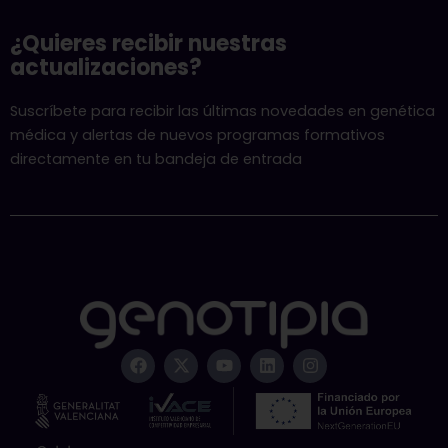
¿Quieres recibir nuestras
actualizaciones?
Suscríbete para recibir las últimas novedades en genética
médica y alertas de nuevos programas formativos
directamente en tu bandeja de entrada
F
X
Y
L
I
a
-
o
i
n
c
t
u
n
s
e
w
t
k
t
b
i
u
e
a
o
t
b
d
g