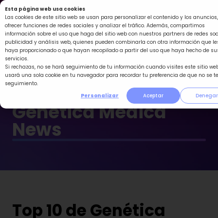
Ir
Esta página web usa cookies
al
Las cookies de este sitio web se usan para personalizar el contenido y los anuncios,
ofrecer funciones de redes sociales y analizar el tráfico. Además, compartimos
contenido
información sobre el uso que haga del sitio web con nuestros partners de redes soc
publicidad y análisis web, quienes pueden combinarla con otra información que le
haya proporcionado o que hayan recopilado a partir del uso que haya hecho de su
servicios.
Si rechazas, no se hará seguimiento de tu información cuando visites este sitio web
usará una sola cookie en tu navegador para recordar tu preferencia de que no se t
seguimiento.
Personalizar
Aceptar
Denegar
Genética Médica
News
Top 10 de Genética