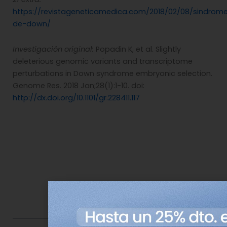
https://revistageneticamedica.com/2018/02/08/sindrom
de-down/
Investigación original:
Popadin K, et al. Slightly
deleterious genomic variants and transcriptome
perturbations in Down syndrome embryonic selection.
Genome Res. 2018 Jan;28(1):1-10. doi:
http://dx.doi.org/10.1101/gr.228411.117
Comparte esta noticia en tus redes