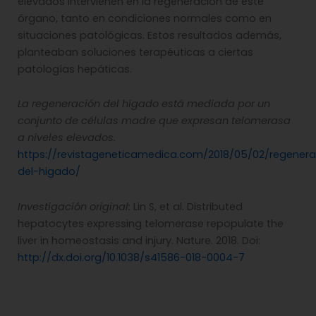
elevados intervienen en la regeneración de este
órgano, tanto en condiciones normales como en
situaciones patológicas. Estos resultados además,
planteaban soluciones terapéuticas a ciertas
patologías hepáticas.
La regeneración del hígado está mediada por un
conjunto de células madre que expresan telomerasa
a niveles elevados.
https://revistageneticamedica.com/2018/05/02/regenera
del-higado/
Investigación original:
Lin S, et al. Distributed
hepatocytes expressing telomerase repopulate the
liver in homeostasis and injury. Nature. 2018. Doi:
http://dx.doi.org/10.1038/s41586-018-0004-7