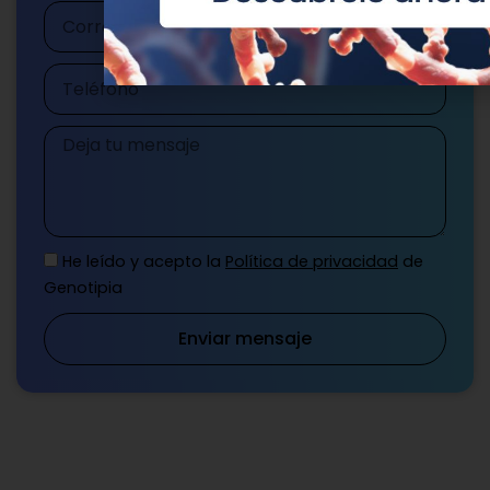
Correo
electrónico
Teléfono
Mensaje
He leído y acepto la
Política de privacidad
de
Genotipia
Enviar mensaje