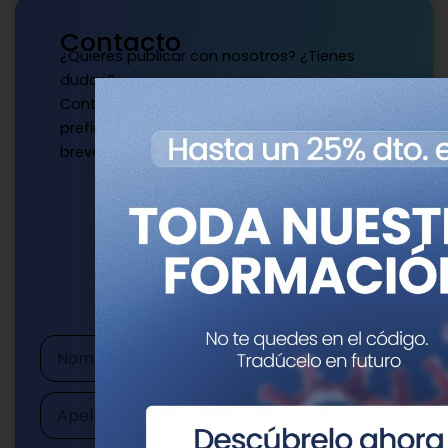
Contacto
¿Quieres publicar con nosotros? ¿Tienes
dudas?
Contacta con nosotros de la manera que
prefieras y te responderemos a la mayor
brevedad.
Escríbenos
publicaciones@genotipia.com
Nombre
Apellidos