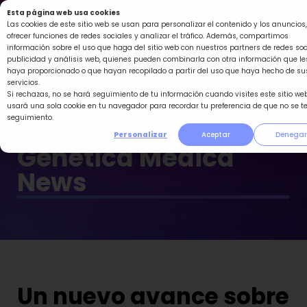
Ir
Esta página web usa cookies
al
Las cookies de este sitio web se usan para personalizar el contenido y los anuncios,
ofrecer funciones de redes sociales y analizar el tráfico. Además, compartimos
contenido
información sobre el uso que haga del sitio web con nuestros partners de redes soc
publicidad y análisis web, quienes pueden combinarla con otra información que le
haya proporcionado o que hayan recopilado a partir del uso que haya hecho de su
servicios.
Si rechazas, no se hará seguimiento de tu información cuando visites este sitio web
usará una sola cookie en tu navegador para recordar tu preferencia de que no se t
seguimiento.
Personalizar
Aceptar
Denegar
Genética Médica
News
Un nuevo avance sobre