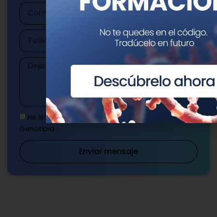
Correo
electrónico
Teléfono
Mensaje
He leído y acepto la
Política de privacidad
de
Genotipia
Enviar mensaje