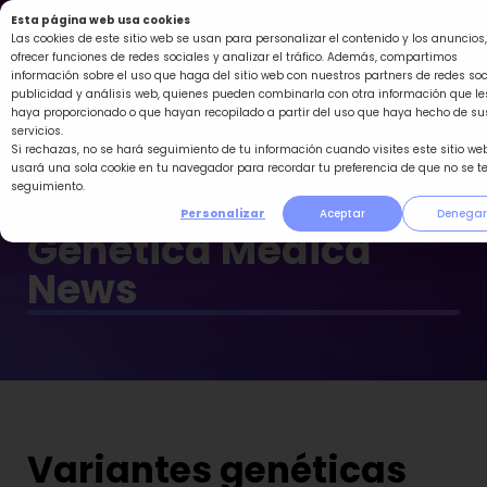
Ir
Esta página web usa cookies
al
Las cookies de este sitio web se usan para personalizar el contenido y los anuncios,
ofrecer funciones de redes sociales y analizar el tráfico. Además, compartimos
contenido
información sobre el uso que haga del sitio web con nuestros partners de redes soc
publicidad y análisis web, quienes pueden combinarla con otra información que le
haya proporcionado o que hayan recopilado a partir del uso que haya hecho de su
servicios.
Si rechazas, no se hará seguimiento de tu información cuando visites este sitio web
usará una sola cookie en tu navegador para recordar tu preferencia de que no se t
seguimiento.
Personalizar
Aceptar
Denegar
Genética Médica
News
Variantes genéticas