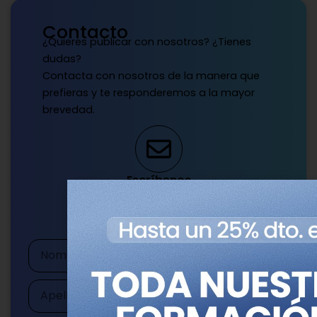
Contacto
¿Quieres publicar con nosotros? ¿Tienes
dudas?
Contacta con nosotros de la manera que
prefieras y te responderemos a la mayor
brevedad.
Escríbenos
publicaciones@genotipia.com
Nombre
Apellidos