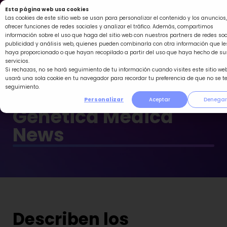
Ir
Esta página web usa cookies
al
Las cookies de este sitio web se usan para personalizar el contenido y los anuncios,
ofrecer funciones de redes sociales y analizar el tráfico. Además, compartimos
contenido
información sobre el uso que haga del sitio web con nuestros partners de redes soc
publicidad y análisis web, quienes pueden combinarla con otra información que le
haya proporcionado o que hayan recopilado a partir del uso que haya hecho de su
servicios.
Si rechazas, no se hará seguimiento de tu información cuando visites este sitio web
usará una sola cookie en tu navegador para recordar tu preferencia de que no se t
seguimiento.
Personalizar
Aceptar
Denegar
Genética Médica
News
Describen los