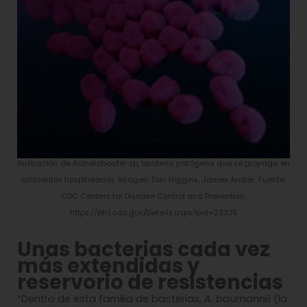
Ilustración de Acinetobacter sp, bacteria patógena que se propaga en
ambientes hospitalarios. Imagen: Dan Higgins; James Archer. Fuente:
CDC Centers for Disease Control and Prevention.
https://phil.cdc.gov/Details.aspx?pid=23235
Unas bacterias cada vez
más extendidas y
reservorio de resistencias
“Dentro de esta familia de bacterias,
A. baumannii
(la