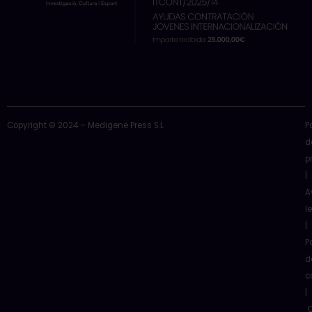
Copyright © 2024 – Medigene Press S.L
P
d
p
|
A
l
|
P
d
c
|
C