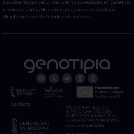
Suscríbete para recibir las últimas novedades en genética
médica y alertas de nuevos programas formativos
directamente en tu bandeja de entrada
F
X
Y
L
I
a
-
o
i
n
c
t
u
n
s
e
w
t
k
t
b
i
u
e
a
o
t
b
d
g
o
t
e
i
r
k
e
n
a
r
m