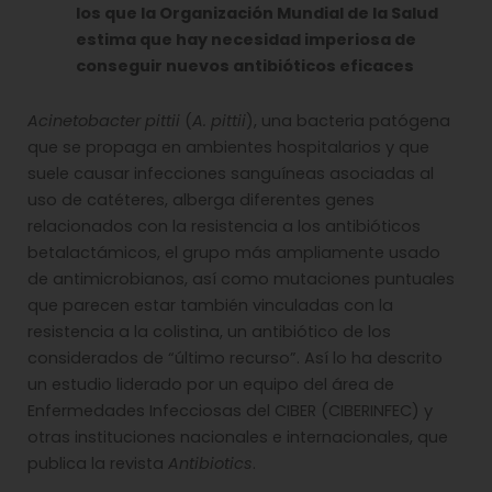
los que la Organización Mundial de la Salud
estima que hay necesidad imperiosa de
conseguir nuevos antibióticos eficaces
Acinetobacter pittii
(
A. pittii
), una bacteria patógena
que se propaga en ambientes hospitalarios y que
suele causar infecciones sanguíneas asociadas al
uso de catéteres, alberga diferentes genes
relacionados con la resistencia a los antibióticos
betalactámicos, el grupo más ampliamente usado
de antimicrobianos, así como mutaciones puntuales
que parecen estar también vinculadas con la
resistencia a la colistina, un antibiótico de los
considerados de “último recurso”. Así lo ha descrito
un estudio liderado por un equipo del área de
Enfermedades Infecciosas del CIBER (CIBERINFEC) y
otras instituciones nacionales e internacionales, que
publica la revista
Antibiotics
.