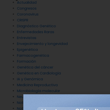
Actualidad
Congresos
Coronavirus
CRISPR
Diagnóstico Genético
Enfermedades Raras
Entrevistas
Envejecimiento y longevidad
Epigenética
Farmacogenética
Formación
Genética del cáncer
Genética en Cardiología
IA y Genómica
Medicina Reproductiva
Microbiología molecular
Neurociencia
Noticias de Genotipia
Noticias de investigación