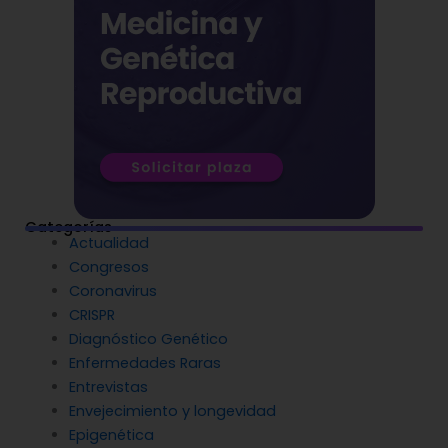
Categorías
Actualidad
Congresos
Coronavirus
CRISPR
Diagnóstico Genético
Enfermedades Raras
Entrevistas
Envejecimiento y longevidad
Epigenética