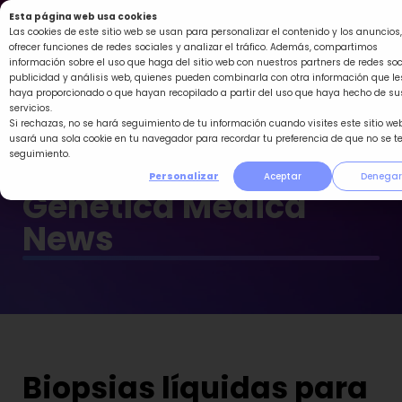
Ir
Esta página web usa cookies
al
Las cookies de este sitio web se usan para personalizar el contenido y los anuncios,
ofrecer funciones de redes sociales y analizar el tráfico. Además, compartimos
contenido
información sobre el uso que haga del sitio web con nuestros partners de redes soc
publicidad y análisis web, quienes pueden combinarla con otra información que le
haya proporcionado o que hayan recopilado a partir del uso que haya hecho de su
servicios.
Si rechazas, no se hará seguimiento de tu información cuando visites este sitio web
usará una sola cookie en tu navegador para recordar tu preferencia de que no se t
seguimiento.
Personalizar
Aceptar
Denegar
Genética Médica
News
Biopsias líquidas para