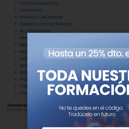
Farmacogenética
Formación
Genética del cáncer
Genética en Cardiología
IA y Genómica
Medicina Reproductiva
Microbiología molecular
Neurociencia
Noticias de Genotipia
Noticias de investigación
Noticias patrocinadas
Proyectos
Terapia Génica
Tratamientos
Cursos relacionados
No hay cursos relacionados o imágenes disponibles.