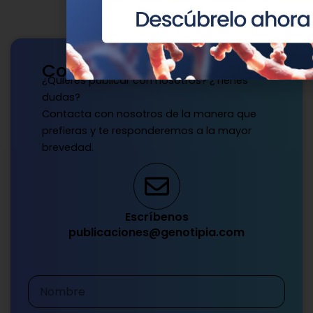
Contacto
¿Quieres publicar con nosotros? ¿Tienes
dudas?
Contacta con nosotros de la manera que
prefieras y te responderemos a la mayor
brevedad.
Escríbenos
publicaciones@genotipia.com
Nombre