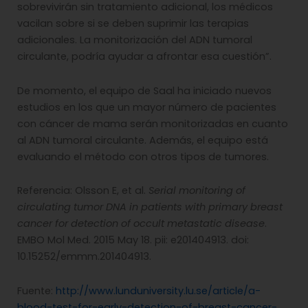
sobrevivirán sin tratamiento adicional, los médicos
vacilan sobre si se deben suprimir las terapias
adicionales. La monitorización del ADN tumoral
circulante, podría ayudar a afrontar esa cuestión”.
De momento, el equipo de Saal ha iniciado nuevos
estudios en los que un mayor número de pacientes
con cáncer de mama serán monitorizadas en cuanto
al ADN tumoral circulante. Además, el equipo está
evaluando el método con otros tipos de tumores.
Referencia: Olsson E, et al.
Serial monitoring of
circulating tumor DNA in patients with primary breast
cancer for detection of occult metastatic disease
.
EMBO Mol Med. 2015 May 18. pii: e201404913. doi:
10.15252/emmm.201404913.
Fuente:
http://www.lunduniversity.lu.se/article/a-
blood-test-for-early-detection-of-breast-cancer-