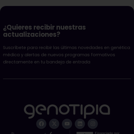
¿Quieres recibir nuestras
actualizaciones?
Suscríbete para recibir las últimas novedades en genética
médica y alertas de nuevos programas formativos
directamente en tu bandeja de entrada
F
X
Y
L
I
a
-
o
i
n
c
t
u
n
s