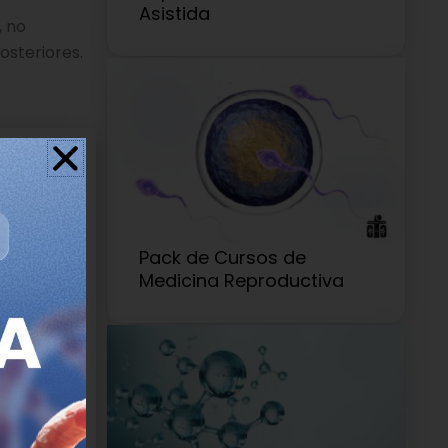
Asistida
, no
osteriores.
Pack de Cursos de
Medicina Reproductiva
 no