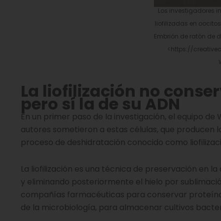
Los investigadores in
liofilizadas en oocit
Embrión de ratón de d
<https://creativ
La liofilización no conse
pero sí la de su ADN
En un primer paso de la investigación, el equipo d
autores sometieron a estas células, que producen los
proceso de deshidratación conocido como liofilizac
La liofilización es una técnica de preservación en
y eliminando posteriormente el hielo por sublimació
compañías farmacéuticas para conservar proteínas 
de la microbiología, para almacenar cultivos bacte