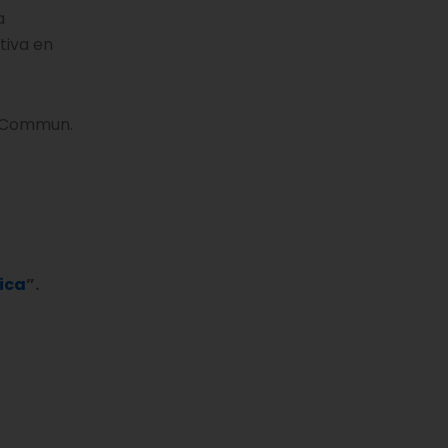
a
tiva en
t Commun.
ica
”.