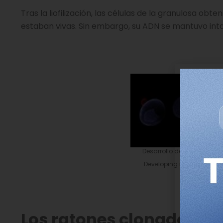
Tras la liofilización, las células de la granulosa ob
estaban vivas. Sin embargo, su ADN se mantuvo int
Desarrollo de embrión de 
Developing mouse embryo 
Ins
Los ratones clonados a pa