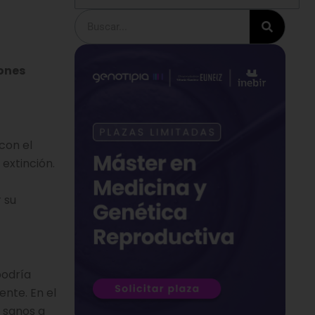
Buscar
tones
con el
 extinción.
 su
podría
nte. En el
s sanos a