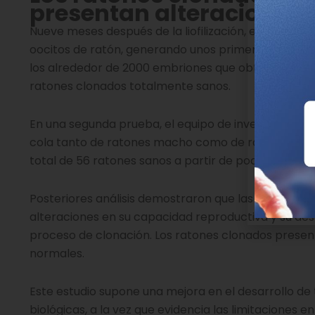
presentan alteraciones e
Nueve meses después de la liofilización, el equipo reh
oocitos de ratón, generando unos primeros embriones
los alrededor de 2000 embriones que obtuvieron a pa
ratones clonados totalmente sanos.
En una segunda prueba, el equipo de investigadores 
cola tanto de ratones macho como de ratones hembr
total de 56 ratones sanos a partir de poco más de 
Posteriores análisis demostraron que las hembras ob
alteraciones en su capacidad reproductiva y su de
proceso de clonación. Los ratones clonados presen
normales.
Este estudio supone una mejora en el desarrollo de
biológicas, a la vez que evidencia las limitaciones e