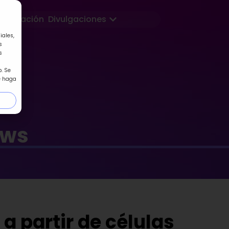
Abrir Divulgaciones
Formación
Divulgaciones
iales,
s
s
. Se
e haga
ews
a partir de células