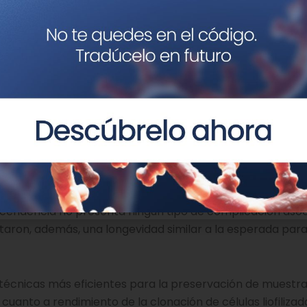
n su longevidad o su fertil
idrató las células liofilizadas e introdujo su material gené
 con la información genética de las células liofilizadas. 
rtir de esta técnica, los investigadores lograron obtene
realizó el mismo procedimiento, esta vez a partir de célu
a. En dicha ocasión, el equipo logró clonar de forma ef
1300 embriones.
tenidas a partir de la clonación de células liofilizadas n
scendencia no presenta ningún tipo de complicación asoc
taron, además, una longevidad similar a la esperada par
 técnicas más eficientes para la preservación de muestr
n cuanto a rendimiento de la clonación de células liofilizad