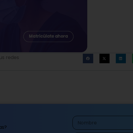
us redes
Nombre
as?