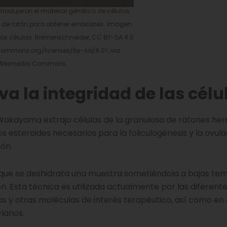
trodujeron el material genético de células
os de ratón para obtener embriones. Imagen:
os células. Riemenschneider, CC BY-SA 4.0
ecommons.org/licenses/by-sa/4.0>, via
Wikimedia Commons.
rva la integridad de las célu
e Wakayama extrajo células de la granulosa de ratones he
 esteroides necesarios para la foliculogénesis y la ovula
ión.
 la que se deshidrata una muestra sometiéndola a bajas t
n. Esta técnica es utilizada actualmente por las diferent
y otras moléculas de interés terapéutico, así como en 
rianos.