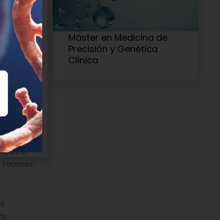
idad
tico en
A partir de
Máster en Medicina de
r 19
Precisión y Genética
Clínica
las de la
ectiva un
o presentan
iada al
a ratones
as
as