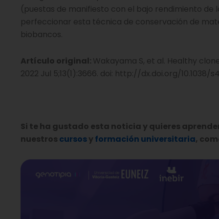
(puestas de manifiesto con el bajo rendimiento de l
perfeccionar esta técnica de conservación de mater
biobancos.
Artículo original:
Wakayama S, et al. Healthy clon
2022 Jul 5;13(1):3666. doi: http://dx.doi.org/10.1038
Si te ha gustado esta noticia y quieres aprende
nuestros
cursos
y
formación universitaria
, como