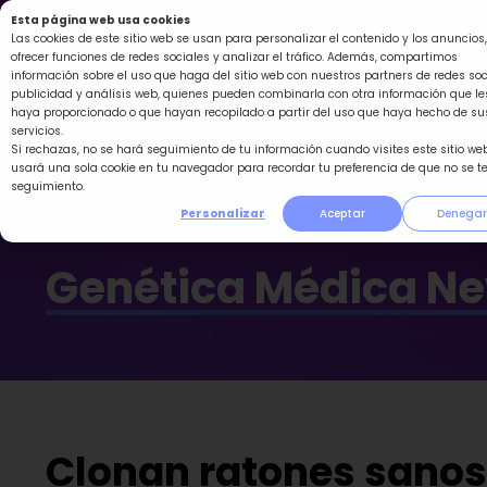
Ir
Esta página web usa cookies
al
Las cookies de este sitio web se usan para personalizar el contenido y los anuncios,
ofrecer funciones de redes sociales y analizar el tráfico. Además, compartimos
contenido
información sobre el uso que haga del sitio web con nuestros partners de redes soc
publicidad y análisis web, quienes pueden combinarla con otra información que le
haya proporcionado o que hayan recopilado a partir del uso que haya hecho de su
servicios.
Si rechazas, no se hará seguimiento de tu información cuando visites este sitio web
usará una sola cookie en tu navegador para recordar tu preferencia de que no se t
seguimiento.
Personalizar
Aceptar
Denegar
Genética Médica N
Clonan ratones sanos 