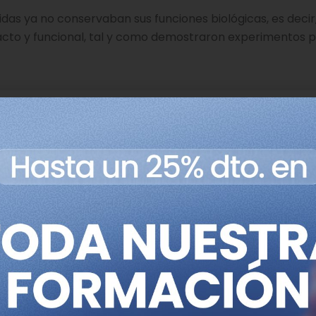
tenidas ya no conservaban sus funciones biológicas, es decir
acto y funcional, tal y como demostraron experimentos p
ratón durante los primeros cuatro días. Imagen:
days 1-4. Credit: Dr M. Zernicka-Goetz, Gurdon
titute. CC0 1.0 Universal.
rtir de células liofilizadas