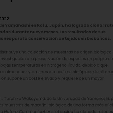
 2022
 de Yamanashi en Kofu, Japón, ha logrado clonar ra
enadas durante nueve meses. Los resultados de sus
ones para la conservación de tejidos en biobancos.
stribuye una colección de muestras de origen biológico 
 investigación o la preservación de especies en peligro de
ajas temperaturas en nitrógeno líquido, debido a que,
ra almacenar y preservar muestras biológicas sin alterar
ión supone un coste elevado y requiere de un mayor
 Dr. Teruhiko Wakayama, de la Universidad de Yamanashi, 
 muestras de material biológico de una forma más eficie
sta
Nature Communications
, el equipo ha clonado ratone