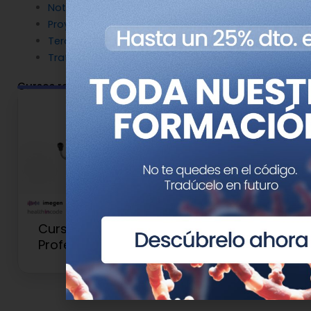
Noticias patrocinadas
Proyectos
Terapia Génica
Tratamientos
Cursos relacionados
Curso de Genética para
Profesionales Clínicos y Sanitarios