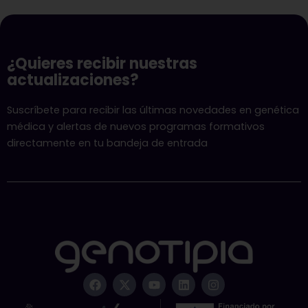
¿Quieres recibir nuestras
actualizaciones?
Suscríbete para recibir las últimas novedades en genética
médica y alertas de nuevos programas formativos
directamente en tu bandeja de entrada
F
X
Y
L
I
a
-
o
i
n
c
t
u
n
s