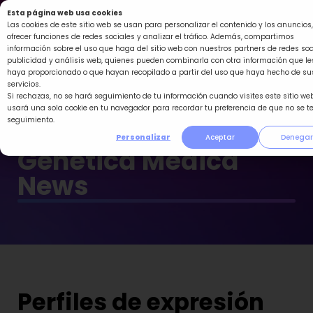
Ir
Esta página web usa cookies
al
Las cookies de este sitio web se usan para personalizar el contenido y los anuncios,
ofrecer funciones de redes sociales y analizar el tráfico. Además, compartimos
contenido
información sobre el uso que haga del sitio web con nuestros partners de redes soc
publicidad y análisis web, quienes pueden combinarla con otra información que le
haya proporcionado o que hayan recopilado a partir del uso que haya hecho de su
servicios.
Si rechazas, no se hará seguimiento de tu información cuando visites este sitio web
usará una sola cookie en tu navegador para recordar tu preferencia de que no se t
seguimiento.
Personalizar
Aceptar
Denegar
Genética Médica
News
Perfiles de expresión