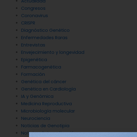
Actualidad
Congresos
Coronavirus
CRISPR
Diagnóstico Genético
Enfermedades Raras
Entrevistas
Envejecimiento y longevidad
Epigenética
Farmacogenética
Formación
Genética del cáncer
Genética en Cardiología
IA y Genómica
Medicina Reproductiva
Microbiología molecular
Neurociencia
Noticias de Genotipia
Noticias de investigación