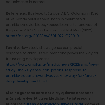
actualmente la norma”.
Referencia:
Rivellese, F., Surace, A.E.A., Goldmann, K. et
al. Rituximab versus tocilizumab in rheumatoid
arthritis: synovial biopsy-based biomarker analysis of
the phase 4 R4RA randomized trial. Nat Med (2022).
https://doi.org/10.1038/s41591-022-01789-0
Fuente:
New study shows genes can predict
response to arthritis treatment and paves the way for
future drug development.
https://www.qmul.ac.uk/media/news/2022/smd/new-
study-shows-genes-can-predict-response-to-
arthritis-treatment-and-paves-the-way-for-future-
drug-development.html
Si te ha gustado esta noticia y quieres aprender
más sobre Genética en Medicina, te interesan
nuestros
cursos
y
formación universitaria
, como el