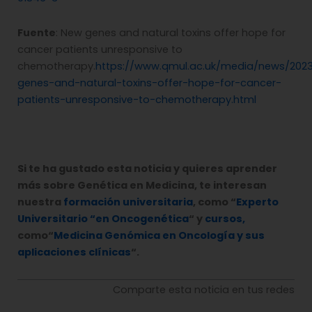
Fuente
: New genes and natural toxins offer hope for
cancer patients unresponsive to
chemotherapy.
https://www.qmul.ac.uk/media/news/20
genes-and-natural-toxins-offer-hope-for-cancer-
patients-unresponsive-to-chemotherapy.html
Si te ha gustado esta noticia y quieres aprender
más sobre Genética en Medicina, te interesan
nuestra
formación universitaria
, como “
Experto
Universitario “en Oncogenética
“ y
cursos,
como“
Medicina Genómica en Oncología y sus
aplicaciones clínicas
“.
Comparte esta noticia en tus redes