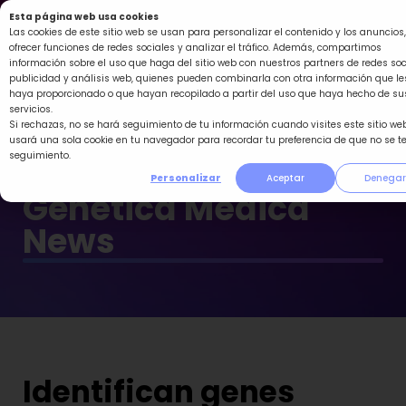
Ir
Esta página web usa cookies
al
Las cookies de este sitio web se usan para personalizar el contenido y los anuncios,
ofrecer funciones de redes sociales y analizar el tráfico. Además, compartimos
contenido
información sobre el uso que haga del sitio web con nuestros partners de redes soc
publicidad y análisis web, quienes pueden combinarla con otra información que le
haya proporcionado o que hayan recopilado a partir del uso que haya hecho de su
servicios.
Si rechazas, no se hará seguimiento de tu información cuando visites este sitio web
usará una sola cookie en tu navegador para recordar tu preferencia de que no se t
seguimiento.
Personalizar
Aceptar
Denegar
Genética Médica
News
Identifican genes