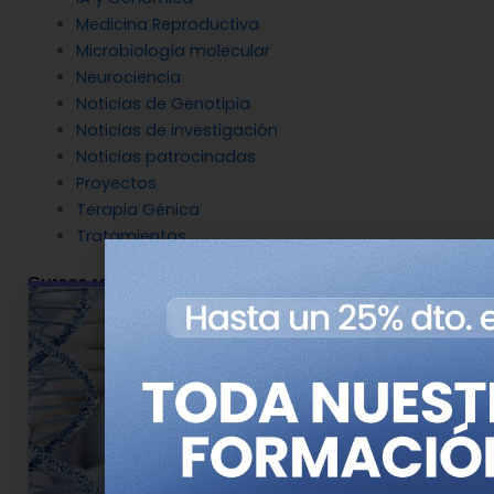
Medicina Reproductiva
Microbiología molecular
Neurociencia
Noticias de Genotipia
Noticias de investigación
Noticias patrocinadas
Proyectos
Terapia Génica
Tratamientos
Cursos relacionados