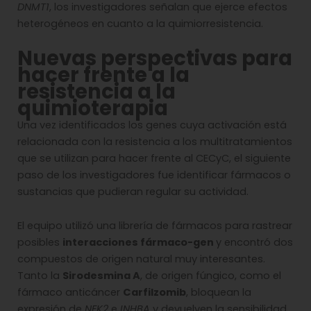
DNMT1
, los investigadores señalan que ejerce efectos
heterogéneos en cuanto a la quimiorresistencia.
Nuevas perspectivas para
hacer frente a la
resistencia a la
quimioterapia
Una vez identificados los genes cuya activación está
relacionada con la resistencia a los multitratamientos
que se utilizan para hacer frente al CECyC, el siguiente
paso de los investigadores fue identificar fármacos o
sustancias que pudieran regular su actividad.
El equipo utilizó una librería de fármacos para rastrear
posibles
interacciones fármaco-gen
y encontró dos
compuestos de origen natural muy interesantes.
Tanto la
Sirodesmina A
, de origen fúngico, como el
fármaco anticáncer
Carfilzomib
, bloquean la
expresión de
NEK2
e
INHBA
y devuelven la sensibilidad