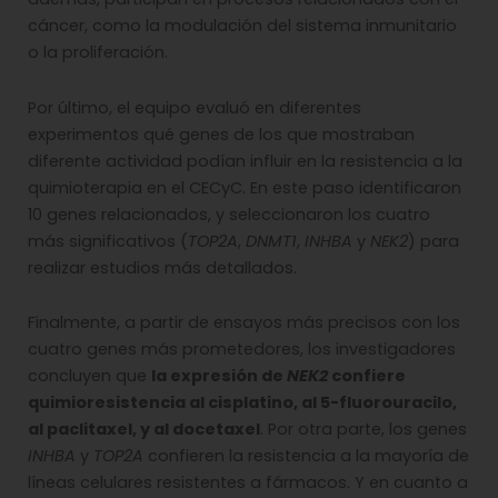
cáncer, como la modulación del sistema inmunitario
o la proliferación.
Por último, el equipo evaluó en diferentes
experimentos qué genes de los que mostraban
diferente actividad podían influir en la resistencia a la
quimioterapia en el CECyC. En este paso identificaron
10 genes relacionados, y seleccionaron los cuatro
más significativos (
TOP2A
,
DNMT1
,
INHBA
y
NEK2
) para
realizar estudios más detallados.
Finalmente, a partir de ensayos más precisos con los
cuatro genes más prometedores, los investigadores
concluyen que
la expresión de
NEK2
confiere
quimioresistencia al cisplatino, al 5-fluorouracilo,
al paclitaxel, y al docetaxel
. Por otra parte, los genes
INHBA
y
TOP2A
confieren la resistencia a la mayoría de
líneas celulares resistentes a fármacos. Y en cuanto a