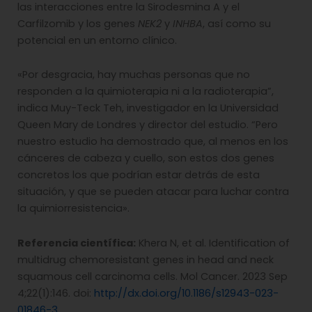
las interacciones entre la Sirodesmina A y el
Carfilzomib y los genes
NEK2
y
INHBA
, así como su
potencial en un entorno clínico.
«Por desgracia, hay muchas personas que no
responden a la quimioterapia ni a la radioterapia”,
indica Muy-Teck Teh, investigador en la Universidad
Queen Mary de Londres y director del estudio. “Pero
nuestro estudio ha demostrado que, al menos en los
cánceres de cabeza y cuello, son estos dos genes
concretos los que podrían estar detrás de esta
situación, y que se pueden atacar para luchar contra
la quimiorresistencia».
Referencia científica:
Khera N, et al. Identification of
multidrug chemoresistant genes in head and neck
squamous cell carcinoma cells. Mol Cancer. 2023 Sep
4;22(1):146. doi:
http://dx.doi.org/10.1186/s12943-023-
01846-3