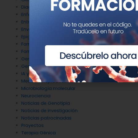
Diagnóstico Genético
Enfermedades Raras
Entrevistas
Envejecimiento y longevidad
Epigenética
Farmacogenética
Formación
Genética del cáncer
Genética en Cardiología
IA y Genómica
Medicina Reproductiva
Microbiología molecular
Neurociencia
Noticias de Genotipia
Noticias de investigación
Noticias patrocinadas
Proyectos
Terapia Génica