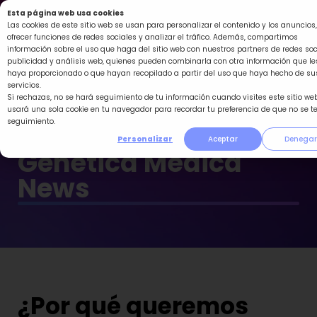
Ir
Esta página web usa cookies
al
Las cookies de este sitio web se usan para personalizar el contenido y los anuncios,
ofrecer funciones de redes sociales y analizar el tráfico. Además, compartimos
contenido
información sobre el uso que haga del sitio web con nuestros partners de redes soc
publicidad y análisis web, quienes pueden combinarla con otra información que le
haya proporcionado o que hayan recopilado a partir del uso que haya hecho de su
servicios.
Si rechazas, no se hará seguimiento de tu información cuando visites este sitio web
usará una sola cookie en tu navegador para recordar tu preferencia de que no se t
seguimiento.
Personalizar
Aceptar
Denegar
Genética Médica
News
¿Por qué queremos