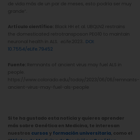
de vida más de un par de meses, esto podría ser muy
grande”.
Artículo científico:
Black HH et al. UBQLN2 restrains
the domesticated retrotransposon PEG10 to maintain
neuronal health in ALS.
eLife
.2023..
DOI:
10.7554/eLife.79452
Fuente:
Remnants of ancient virus may fuel ALS in
people.
https://www.colorado.edu/today/2023/06/06/remnants-
ancient-virus-may-fuel-als-people
Si te ha gustado esta noticia y quieres aprender
más sobre Genética en Medicina, te interesan
nuestros
cursos
y
formación universitaria
, como el