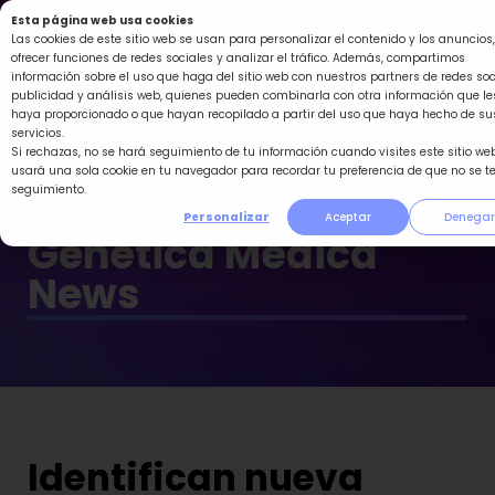
Ir
Esta página web usa cookies
al
Las cookies de este sitio web se usan para personalizar el contenido y los anuncios,
ofrecer funciones de redes sociales y analizar el tráfico. Además, compartimos
contenido
información sobre el uso que haga del sitio web con nuestros partners de redes soc
publicidad y análisis web, quienes pueden combinarla con otra información que le
haya proporcionado o que hayan recopilado a partir del uso que haya hecho de su
servicios.
Si rechazas, no se hará seguimiento de tu información cuando visites este sitio web
usará una sola cookie en tu navegador para recordar tu preferencia de que no se t
seguimiento.
Personalizar
Aceptar
Denegar
Genética Médica
News
Identifican nueva