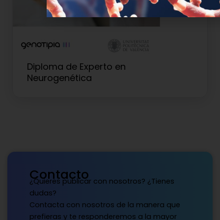
Diploma de Experto en
Neurogenética
Contacto
¿Quieres publicar con nosotros? ¿Tienes
dudas?
Contacta con nosotros de la manera que
prefieras y te responderemos a la mayor