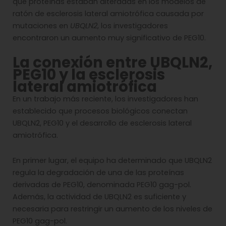
qué proteínas estaban alteradas en los modelos de
ratón de esclerosis lateral amiotrófica causada por
mutaciones en
UBQLN2
, los investigadores
encontraron un aumento muy significativo de PEG10.
La conexión entre UBQLN2,
PEG10 y la esclerosis
lateral amiotrófica
En un trabajo más reciente, los investigadores han
establecido que procesos biológicos conectan
UBQLN2, PEG10 y el desarrollo de esclerosis lateral
amiotrófica.
En primer lugar, el equipo ha determinado que UBQLN2
regula la degradación de una de las proteínas
derivadas de PEG10, denominada PEG10 gag-pol.
Además, la actividad de UBQLN2 es suficiente y
necesaria para restringir un aumento de los niveles de
PEG10 gag-pol.