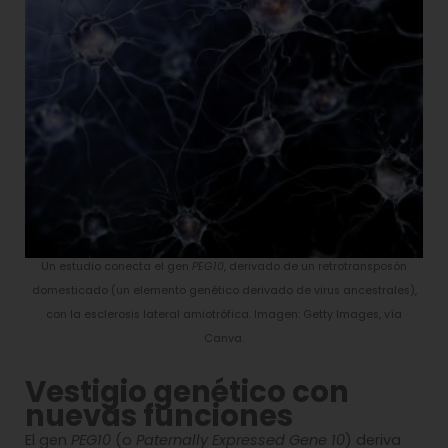
Un estudio conecta el gen
PEG10
, derivado de un retrotransposón
domesticado (un elemento genético derivado de virus ancestrales),
con la esclerosis lateral amiotrófica. Imagen: Getty Images, vía
Canva.
Vestigio genético con
nuevas funciones
El gen
PEG10
(o
Paternally Expressed Gene 10
) deriva