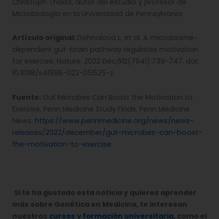
Christoph Thaiss, autor del estudio y profesor de
Microbiología en la Universidad de Pennsylvania.
Artículo original:
Dohnalová L, et al. A microbiome-
dependent gut-brain pathway regulates motivation
for exercise. Nature. 2022 Dec;612(7941):739-747. doi:
10.1038/s41586-022-05525-z.
Fuente:
Gut Microbes Can Boost the Motivation to
Exercise, Penn Medicine Study Finds. Penn Medicine
News.
https://www.pennmedicine.org/news/news-
releases/2022/december/gut-microbes-can-boost-
the-motivation-to-exercise
Si te ha gustado esta noticia y quieres aprender
más sobre Genética en Medicina, te interesan
nuestros
cursos
y
formación universitaria
, como el