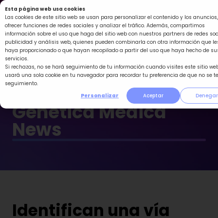
Ir
Esta página web usa cookies
al
Las cookies de este sitio web se usan para personalizar el contenido y los anuncios,
ofrecer funciones de redes sociales y analizar el tráfico. Además, compartimos
contenido
información sobre el uso que haga del sitio web con nuestros partners de redes soc
publicidad y análisis web, quienes pueden combinarla con otra información que le
haya proporcionado o que hayan recopilado a partir del uso que haya hecho de su
servicios.
Si rechazas, no se hará seguimiento de tu información cuando visites este sitio web
usará una sola cookie en tu navegador para recordar tu preferencia de que no se t
seguimiento.
Personalizar
Aceptar
Denegar
Genética Médica
News
Identifican una vía